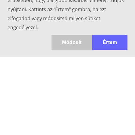
érdekében, hogy a legjobb vásárlási élményt tudjuk
nyújtani. Kattints az "Értem" gombra, ha ezt
elfogadod vagy módosítsd milyen sütiket
engedélyezel.
Módosít
Értem
Kapcsolat
info@keresotavcso.hu
+36 20/516-44-58