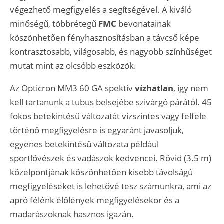
végezhető megfigyelés a segítségével. A kiváló
minőségű, többrétegű
FMC
bevonatainak
köszönhetően fényhasznosításban a távcső képe
kontrasztosabb, világosabb, és nagyobb színhűséget
mutat mint az olcsóbb eszközök.
Az Opticron MM3 60 GA spektív
vízhatlan
, így nem
kell tartanunk a tubus belsejébe szivárgó párától. 45
fokos betekintésű változatát vízszintes vagy felfele
történő megfigyelésre is egyaránt javasoljuk,
egyenes betekintésű változata például
sportlövészek és vadászok kedvencei. Rövid (3.5 m)
közelpontjának köszönhetően kisebb távolságú
megfigyeléseket is lehetővé tesz számunkra, ami az
apró félénk élőlények megfigyelésekor és a
madarászoknak hasznos igazán.