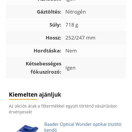
Gáztöltés:
Nitrogén
Súly:
718 g
Hossz:
252/247 mm
Hordtáska:
Nem
Kétsebességes
Igen
fókuszírozó:
Kiemelten
ajánljuk
Az akciós árak a főtermékkel együtt történő vásárláskor
érvényesek!
Baader Optical Wonder optikai tisztító
kendő