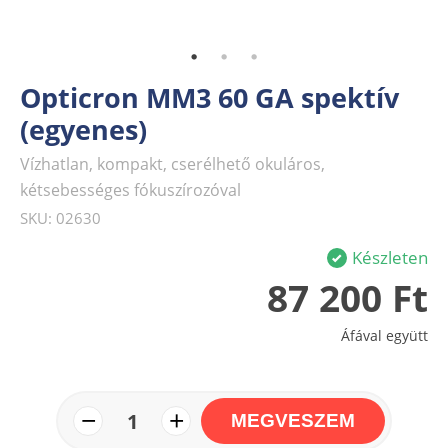
Opticron MM3 60 GA spektív
(egyenes)
Vízhatlan, kompakt, cserélhető okuláros,
kétsebességes fókuszírozóval
SKU: 02630
Készleten
87 200 Ft
Áfával együtt
−
+
1
MEGVESZEM