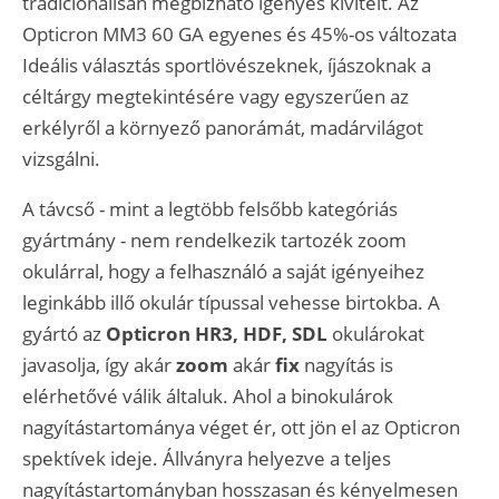
tradicionálisan megbízható igényes kivitelt. Az
Opticron MM3 60 GA egyenes és 45%-os változata
Ideális választás sportlövészeknek, íjászoknak a
céltárgy megtekintésére vagy egyszerűen az
erkélyről a környező panorámát, madárvilágot
vizsgálni.
A távcső - mint a legtöbb felsőbb kategóriás
gyártmány - nem rendelkezik tartozék zoom
okulárral, hogy a felhasználó a saját igényeihez
leginkább illő okulár típussal vehesse birtokba. A
gyártó az
Opticron HR3, HDF, SDL
okulárokat
javasolja, így akár
zoom
akár
fix
nagyítás is
elérhetővé válik általuk. Ahol a binokulárok
nagyítástartománya véget ér, ott jön el az Opticron
spektívek ideje. Állványra helyezve a teljes
nagyítástartományban hosszasan és kényelmesen