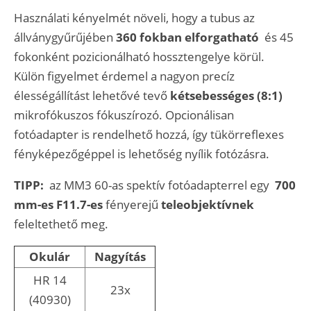
Használati kényelmét növeli, hogy a tubus az
állványgyűrűjében
360 fokban elforgatható
és 45
fokonként pozicionálható hossztengelye körül.
Külön figyelmet érdemel a nagyon precíz
élességállítást lehetővé tevő
kétsebességes (8:1)
mikrofókuszos fókuszírozó. Opcionálisan
fotóadapter is rendelhető hozzá, így tükörreflexes
fényképezőgéppel is lehetőség nyílik fotózásra.
TIPP:
az MM3 60-as spektív fotóadapterrel egy
700
mm-es F11.7-es
fényerejű
teleobjektívnek
feleltethető meg.
Okulár
Nagyítás
HR 14
23x
(40930)