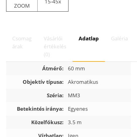
15-45x
ZOOM
Csomag
Vásárlói
Adatlap
Galéria
árak
értékelés
(0)
Átmérő:
60 mm
Objektív típusa:
Akromatikus
Széria:
MM3
Betekintés iránya:
Egyenes
Közelfókusz:
3.5 m
Vízhatlan:
Igen