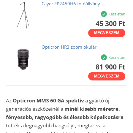
Cayer FP2450H6 fotóállvány
Készleten
45 300 Ft
MEGVESZEM
Opticron HR3 zoom okulár
Készleten
81 900 Ft
MEGVESZEM
Az
Opticron MM3 60 GA
spektív
a gyártó új
generációs eszközeinél a
minél kisebb méretre,
fényesebb, ragyogóbb és élesebb képalkotásra
tették a legnagyobb hangsúlyt, megtartva a