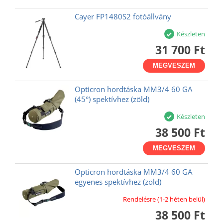
Cayer FP1480S2 fotóállvány
Készleten
31 700 Ft
MEGVESZEM
Opticron hordtáska MM3/4 60 GA
(45°) spektívhez (zöld)
Készleten
38 500 Ft
MEGVESZEM
Opticron hordtáska MM3/4 60 GA
egyenes spektívhez (zöld)
Rendelésre (1-2 héten belül)
38 500 Ft