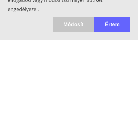
elfogadod vagy módosítsd milyen sütiket
engedélyezel.
Módosít
Értem
Kapcsolat
info@keresotavcso.hu
+36 20/516-44-58
Hétfő - Péntek: 9:30-17:00