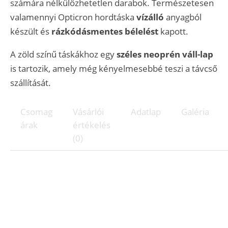
számára nélkülözhetetlen darabok. Természetesen
valamennyi Opticron hordtáska
vízálló
anyagból
készült és
rázkódásmentes bélelést
kapott.
A zöld színű táskákhoz egy
széles neoprén váll-lap
is tartozik, amely még kényelmesebbé teszi a távcső
szállítását.
Csomag
Vásárlói
Adatlap
Galéria
árak
értékelés
(0)