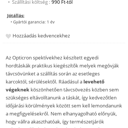
•
Szállítási költség :
990 Ft-tól
Jótállás:
• Gyártói garancia: 1 év
Hozzáadás kedvencekhez
Az Opticron spektívekhez készített egyedi
hordtáskák praktikus kiegészítők melyek megóvják
távcsövünket a szállítás során az esetleges
karcoktól, sérülésektől. Ráadásul a
levehető
végeknek
köszönhetően távcsövezés közben sem
szükséges eltávolítanunk a táskát, így kedvezőtlen
időjárási körülmények között sem kell lemondanunk
a megfigyelésekről. Nem elhanyagolható előnyük,
hogy vállra akaszthatóak, így természetjárók