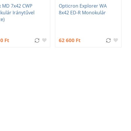
x MD 7x42 CWP
Opticron Explorer WA
ulár Iránytűvel
8x42 ED-R Monokulár
te)
0 Ft
62 600 Ft