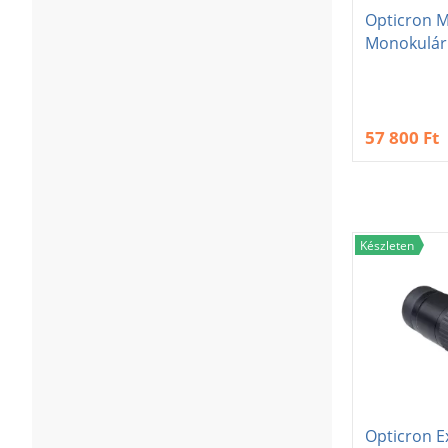
Opticron M
Monokulár
57 800 Ft
Készleten
Opticron E