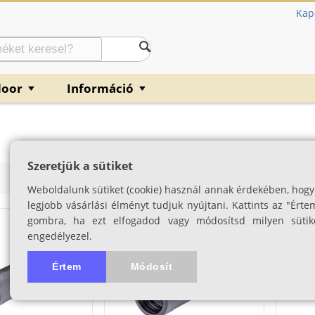
Kap
door
Információ
▼
▼
Szeretjük a sütiket
Ár szerint (növekvő)
Ár szerint (csökkenő)
Termék n
Weboldalunk sütiket (cookie) használ annak érdekében, hogy
legjobb vásárlási élményt tudjuk nyújtani. Kattints az "Érte
Készleten
Készlete
gombra, ha ezt elfogadod vagy módosítsd milyen sütik
engedélyezel.
Értem
Módosít