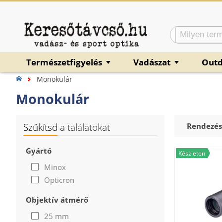
Természetfigyelés
Vadászat
Out
▼
▼
Monokulár
Monokulár
Szűkítsd
a találatokat
Rendezés
Gyártó
Készleten
Minox
Opticron
Objektív átmérő
25 mm