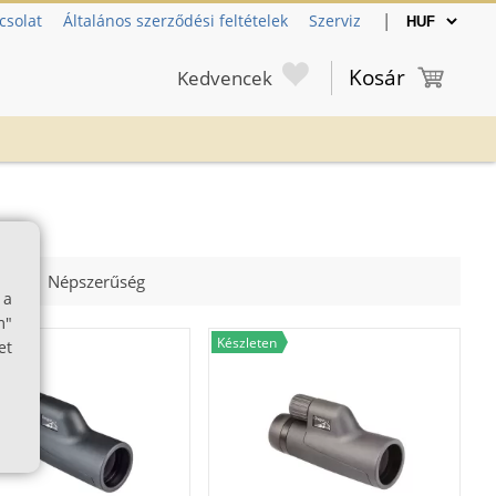
|
csolat
Általános szerződési feltételek
Szerviz
Kosár
Kedvencek
év
Népszerűség
 a
m"
n
Készleten
et