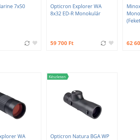
arine 7x50
Opticron Explorer WA
Mino
8x32 ED-R Monokulár
Monok
(feke
59 700 Ft
62 60
Készleten
xplorer WA
Opticron Natura BGA WP