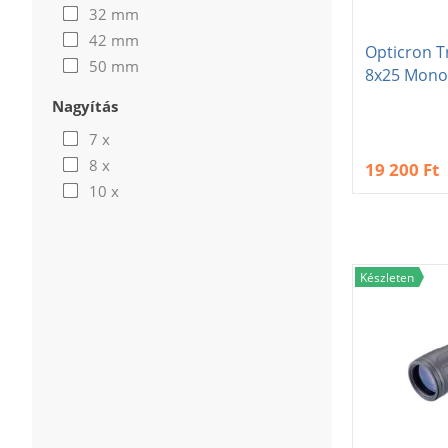
32 mm
42 mm
Opticron Tr
50 mm
8x25 Mono
Nagyítás
7 x
8 x
19 200 Ft
10 x
Készleten