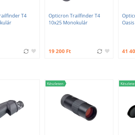
ailfinder T4
Opticron Trailfinder T4
Optic
kulár
10x25 Monokulár
Oasis
19 200 Ft
41 40
Készleten
Készlete