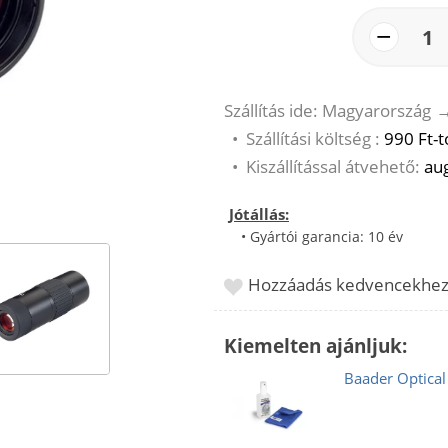
−
1
Szállítás ide: Magyarország
•
Szállítási költség :
990 Ft-t
•
Kiszállítással átvehető:
aug
Jótállás:
• Gyártói garancia: 10 év
Hozzáadás kedvencekhe
Kiemelten ajánljuk:
Baader Optical 