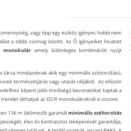
ászmennyiség, vagy épp egy eszköz igényes hobbi nem
st a többi csomag között. Az Ő igényeiket hivatott
R monokulár
amely különleges kombinációt nyújt
 társa mindazoknak akik egy minimális színtorzítású,
nek természetjárás vagy utazás céljából. Az először
modellhez képest jobb minőségű bevonatokat kaptak a
trendet láthatjuk az ED-R monokulároknál is viszont.
m-en 136 m látómezőt garantál
minimális széltorzítás
pességét, éles és kontrasztos leképezését garantálja,
ő réteget találunk. A tetőél prizmák anyaga BAK4. A