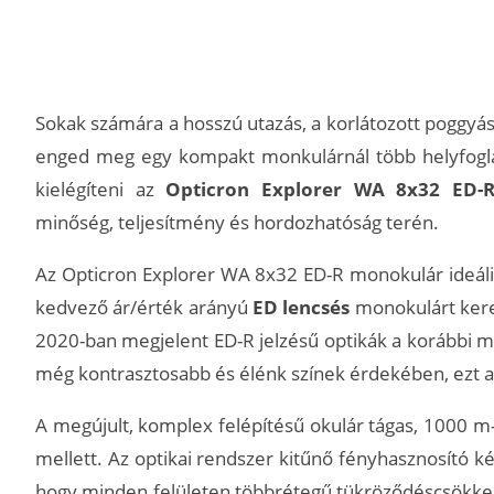
Sokak számára a hosszú utazás, a korlátozott poggy
enged meg egy kompakt monkulárnál több helyfoglalá
kielégíteni az
Opticron Explorer WA 8x32 ED-
minőség, teljesítmény és hordozhatóság terén.
Az Opticron Explorer WA 8x32 ED-R monokulár ideális
kedvező ár/érték arányú
ED lencsés
monokulárt keres
2020-ban megjelent ED-R jelzésű optikák a korábbi 
még kontrasztosabb és élénk színek érdekében, ezt a 
A megújult, komplex felépítésű okulár tágas, 1000 
mellett. Az optikai rendszer kitűnő fényhasznosító ké
hogy minden felületen többrétegű tükröződéscsökkent