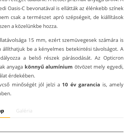
edi Oasis-C bevonatával is ellátták az élénkebb színek
m csak a természet apró szépségeit, de kiállítások
szen a közelünkbe hozza.
llatávolsága 15 mm, ezért szemüvegesek számára is
llíthatjuk be a kényelmes betekintési távolságot. A
dályozza a belső részek párásodását. Az Opticron
nak anyaga
könnyű alumínium
ötvözet mely egyedi,
álat érdekében.
vcső minőségét jól jelzi a
10 év garancia
is, amely
mben.
ap
Galéria