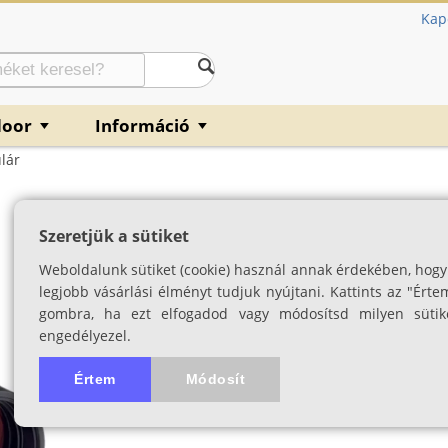
Kap
door
Információ
▼
▼
lár
Opticron Explor
Szeretjük a sütiket
Oasis C+ bevonattal
Weboldalunk sütiket (cookie) használ annak érdekében, hogy
SKU: 03852
legjobb vásárlási élményt tudjuk nyújtani. Kattints az "Érte
gombra, ha ezt elfogadod vagy módosítsd milyen sütik
engedélyezel.
Értem
Módosít