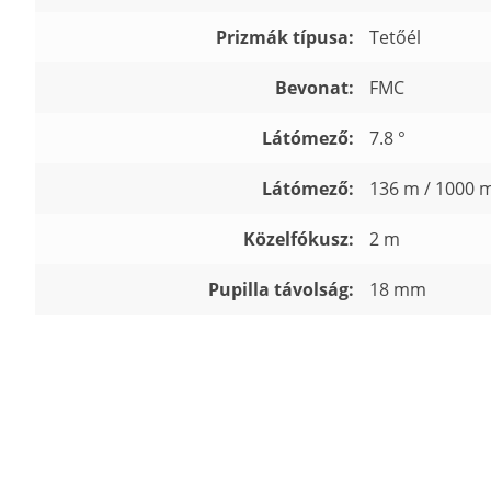
Prizmák típusa:
Tetőél
Bevonat:
FMC
Látómező:
7.8 °
Látómező:
136 m / 1000 
Közelfókusz:
2 m
Pupilla távolság:
18 mm