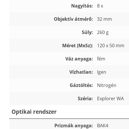
Nagyítás:
8 x
Objektív átmérő:
32 mm
Súly:
260 g
Méret (MxSz):
120 x 50 mm
Váz anyaga:
fém
Vízhatlan:
Igen
Gáztöltés:
Nitrogén
Széria:
Explorer WA
Optikai rendszer
Prizmák anyaga:
BAK4