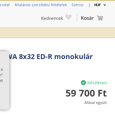
|
csolat
Általános szerződési feltételek
Szerviz
Kosár
Kedvencek
er WA 8x32 ED-R monokulár
 a
m"
et
Készleten
59 700 Ft
Áfával együtt