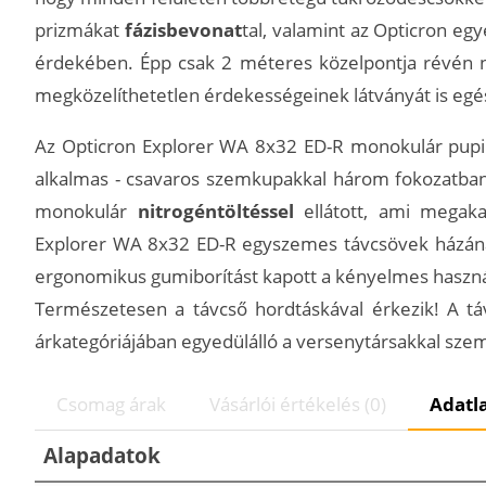
prizmákat
fázisbevonat
tal, valamint az Opticron egy
érdekében. Épp csak 2 méteres közelpontja révén ne
megközelíthetetlen érdekességeinek látványát is egé
Az Opticron Explorer WA 8x32 ED-R monokulár pupi
alkalmas - csavaros szemkupakkal három fokozatban á
monokulár
nitrogéntöltéssel
ellátott, ami megaka
Explorer WA 8x32 ED-R egyszemes távcsövek házá
ergonomikus gumiborítást kapott a kényelmes haszn
Természetesen a távcső hordtáskával érkezik! A tá
árkategóriájában egyedülálló a versenytársakkal sze
Csomag árak
Vásárlói értékelés (0)
Adatl
Alapadatok