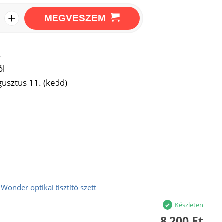
+
MEGVESZEM
→
ól
usztus 11. (kedd)
z
Wonder optikai tisztító szett
Készleten
8 200 Ft