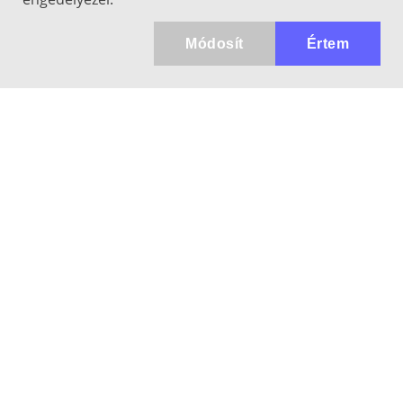
Módosít
Értem
Kapcsolat
info@keresotavcso.hu
+36 20/516-44-58
Hétfő - Péntek: 9:30-17:00