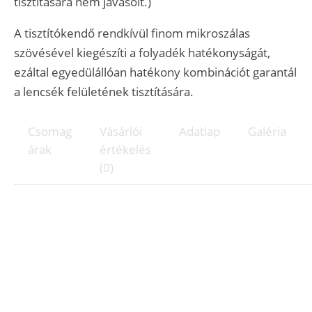
tisztítására nem javasolt.)
A tisztítókendő rendkívül finom mikroszálas
szövésével kiegészíti a folyadék hatékonyságát,
ezáltal egyedülállóan hatékony kombinációt garantál
a lencsék felületének tisztítására.
Csomag
Vásárlói
Adatlap
Galéria
árak
értékelés
(0)