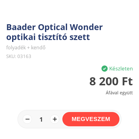
Baader Optical Wonder
optikai tisztító szett
folyadék + kendő
SKU: 03163
Készleten
8 200 Ft
Áfával együtt
−
+
1
MEGVESZEM