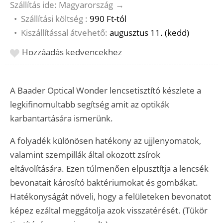
Szállítás ide: Magyarország
→
•
Szállítási költség :
990 Ft-tól
•
Kiszállítással átvehető:
augusztus 11. (kedd)
Hozzáadás kedvencekhez
A Baader Optical Wonder lencsetisztító készlete a
legkifinomultabb segítség amit az optikák
karbantartására ismerünk.
A folyadék különösen hatékony az ujjlenyomatok,
valamint szempillák által okozott zsírok
eltávolítására. Ezen túlmenően elpusztítja a lencsék
bevonatait károsító baktériumokat és gombákat.
Hatékonyságát növeli, hogy a felületeken bevonatot
képez ezáltal meggátolja azok visszatérését. (Tükör