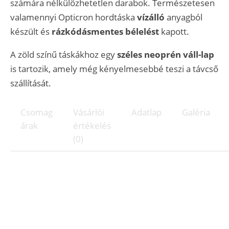
számára nélkülözhetetlen darabok. Természetesen
valamennyi Opticron hordtáska
vízálló
anyagból
készült és
rázkódásmentes bélelést
kapott.
A zöld színű táskákhoz egy
széles neoprén váll-lap
is tartozik, amely még kényelmesebbé teszi a távcső
szállítását.
Csomag
Vásárlói
Adatlap
Galéria
árak
értékelés
(0)