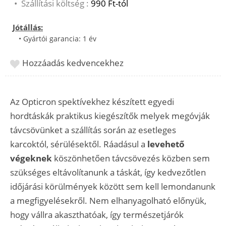
•
Szállítási költség :
990 Ft-tól
Jótállás:
• Gyártói garancia: 1 év
Hozzáadás kedvencekhez
Az Opticron spektívekhez készített egyedi
hordtáskák praktikus kiegészítők melyek megóvják
távcsövünket a szállítás során az esetleges
karcoktól, sérülésektől. Ráadásul a
levehető
végeknek
köszönhetően távcsövezés közben sem
szükséges eltávolítanunk a táskát, így kedvezőtlen
időjárási körülmények között sem kell lemondanunk
a megfigyelésekről. Nem elhanyagolható előnyük,
hogy vállra akaszthatóak, így természetjárók