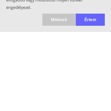
elfogadod vagy módosítsd milyen sütiket
engedélyezel.
Módosít
Értem
Kapcsolat
info@keresotavcso.hu
+36 20/516-44-58
Hétfő - Péntek: 9:30-17:00