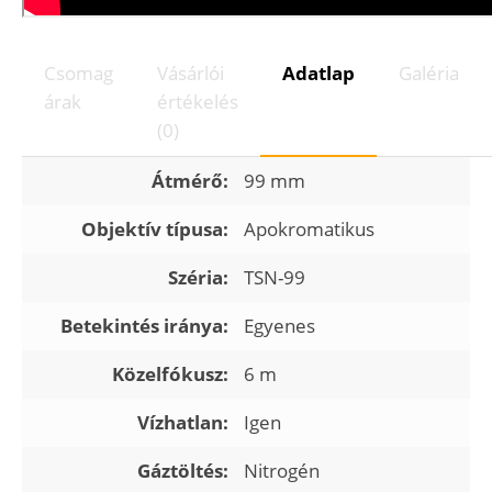
Csomag
Vásárlói
Adatlap
Galéria
árak
értékelés
(0)
Átmérő:
99 mm
Objektív típusa:
Apokromatikus
Széria:
TSN-99
Betekintés iránya:
Egyenes
Közelfókusz:
6 m
Vízhatlan:
Igen
Gáztöltés:
Nitrogén