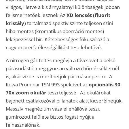
világos, illetve a kis árnyalatnyi különbségek jobban
felismerhetőek lesznek.Az
XD lencsét (fluorit
kristály)
tartalmazó spektív szinte teljesen színi
hiba mentes (kromatikus aberráció mentes)
leképezéssel bír. Kétsebességes fókuszírozója
nagyon precíz élességállítást tesz lehetővé.
A nitrogén gáz töltés megóvja a távcsövet a belső
párásodástól még gyorsan változó hőmérsékletnél
is, akár vízbe is meríthetjük pár másodpercre. A
Kowa Prominar TSN 99S spektívet az
opcionális 30-
70x zoom okulár
teszi teljessé. Az okulárokat
bajonett csatlakozóval pillanatok alatt kicserélhetjük.
Masszív magnézium váza ellenállóvá teszi,
gumírozott felülete biztos fogást nyújt a
felhasználónak.