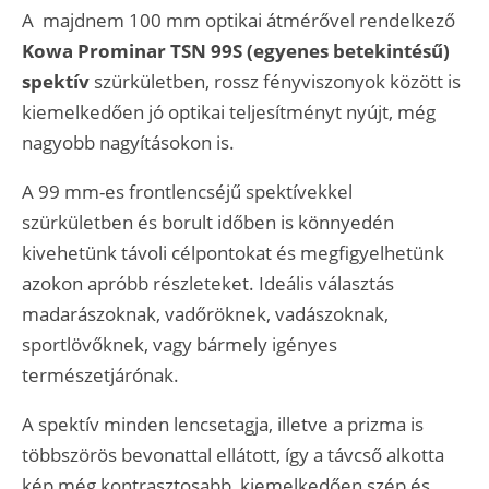
A majdnem 100 mm optikai átmérővel rendelkező
Kowa Prominar TSN 99S (egyenes betekintésű)
spektív
szürkületben, rossz fényviszonyok között is
kiemelkedően jó optikai teljesítményt nyújt, még
nagyobb nagyításokon is.
A 99 mm-es frontlencséjű spektívekkel
szürkületben és borult időben is könnyedén
kivehetünk távoli célpontokat és megfigyelhetünk
azokon apróbb részleteket. Ideális választás
madarászoknak, vadőröknek, vadászoknak,
sportlövőknek, vagy bármely igényes
természetjárónak.
A spektív minden lencsetagja, illetve a prizma is
többszörös bevonattal ellátott, így a távcső alkotta
kép még kontrasztosabb, kiemelkedően szép és