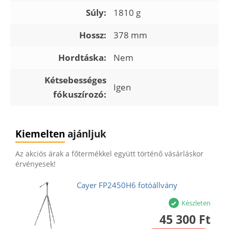
Súly:
1810 g
Hossz:
378 mm
Hordtáska:
Nem
Kétsebességes
Igen
fókuszírozó:
Kiemelten
ajánljuk
Az akciós árak a főtermékkel együtt történő vásárláskor
érvényesek!
Cayer FP2450H6 fotóállvány
Készleten
45 300 Ft