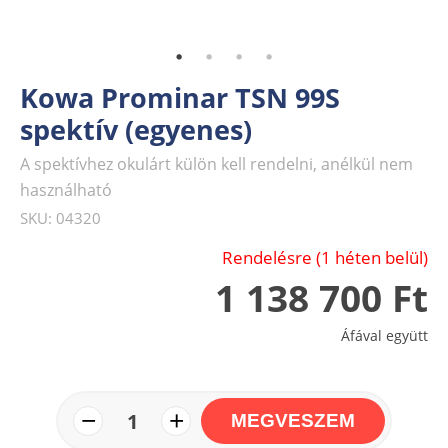
Kowa Prominar TSN 99S
spektív (egyenes)
A spektívhez okulárt külön kell rendelni, anélkül nem
használható
SKU: 04320
Rendelésre (1 héten belül)
1 138 700 Ft
Áfával együtt
−
+
1
MEGVESZEM