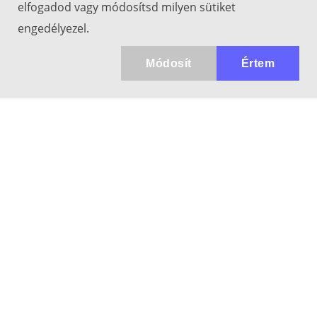
elfogadod vagy módosítsd milyen sütiket
engedélyezel.
Módosít
Értem
Kapcsolat
info@keresotavcso.hu
+36 20/516-44-58
Hétfő - Péntek: 9:30-17:00