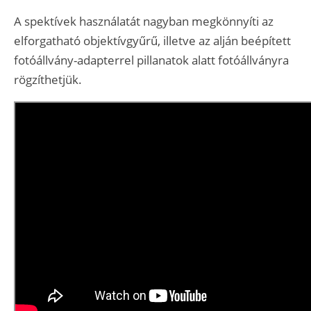
A spektívek használatát nagyban megkönnyíti az
elforgatható objektívgyűrű, illetve az alján beépített
fotóállvány-adapterrel pillanatok alatt fotóállványra
rögzíthetjük.