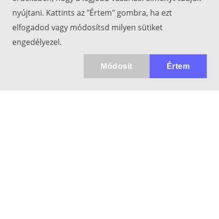
nyújtani. Kattints az "Értem" gombra, ha ezt
elfogadod vagy módosítsd milyen sütiket
engedélyezel.
Módosít
Értem
Kapcsolat
info@keresotavcso.hu
+36 20/516-44-58