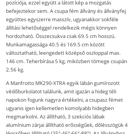
pozíciója, ezzel együtt a látott kép a mozgatás
befejeztekor sem. A csupa fém állvány és állványfej
együttes egyszerre masszív, ugyanakkor sokféle
állítási lehetőséggel rendelkezik mégis könnyen
hordozható. Összecsukva csak 69.5 cm hosszú.
Munkamagassága 40.5 és 169.5 cm között
változtatható, leengedett középső oszloppal max.
146 cm. Teherbírása 5 kg, miközben tömege csupán
2.56 kg.
A Manfrotto MK290-XTRA egyik lábán gumírozott
védőburkolatot találunk, amit igazán a hideg téli
napokon fogunk nagyra értékelni, a csupasz fémet
ugyanis igen kellemetlen komolyabb hidegben
megmarkolni. Az állítható, 3 szekciós lábak
alumínium zárjai állítható erősségűek, dőlésszögük 4
lépcsőben állítható (
25
°
-
46
°
-
66
°
-
88
°)
. Az állványhoz