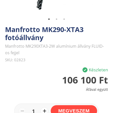
Manfrotto MK290-XTA3
fotóállvány
Manfrotto MK290XTA3-2W alumínium állvány FLUID-
os fejjel
SKU: 02823
Készleten
106 100 Ft
Áfával együtt
−
+
1
MEGVESZEM