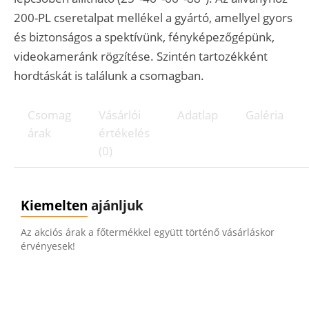
200-PL cseretalpat mellékel a gyártó, amellyel gyors
és biztonságos a spektívünk, fényképezőgépünk,
videokameránk rögzítése. Szintén tartozékként
hordtáskát is találunk a csomagban.
Csomag
Vásárlói
Adatlap
Galéria
árak
értékelés
(0)
Kiemelten
ajánljuk
Az akciós árak a főtermékkel együtt történő vásárláskor
érvényesek!