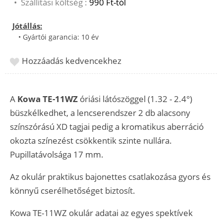
•
Szállítási költség :
990 Ft-tól
Jótállás:
• Gyártói garancia: 10 év
Hozzáadás kedvencekhez
A
Kowa TE-11WZ
óriási látószöggel (1.32 - 2.4°)
büszkélkedhet, a lencserendszer 2 db alacsony
színszórású XD tagjai pedig a kromatikus aberráció
okozta színezést csökkentik szinte nullára.
Pupillatávolsága 17 mm.
Az okulár praktikus bajonettes csatlakozása gyors és
könnyű cserélhetőséget biztosít.
Kowa TE-11WZ okulár adatai az egyes spektívek