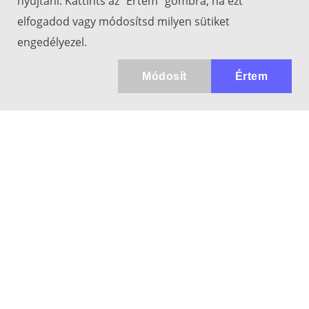
nyújtani. Kattints az "Értem" gombra, ha ezt
elfogadod vagy módosítsd milyen sütiket
engedélyezel.
Módosít
Értem
Kapcsolat
info@keresotavcso.hu
+36 20/516-44-58
Hétfő - Péntek: 9:30-17:00