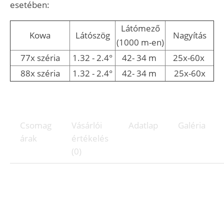
esetében:
Látómező
Kowa
Látószög
Nagyítás
(1000 m-en)
77x széria
1.32 - 2.4°
42- 34 m
25x-60x
88x széria
1.32 - 2.4°
42- 34 m
25x-60x
Csomag
Vásárlói
Adatlap
Galéria
árak
értékelés
(0)