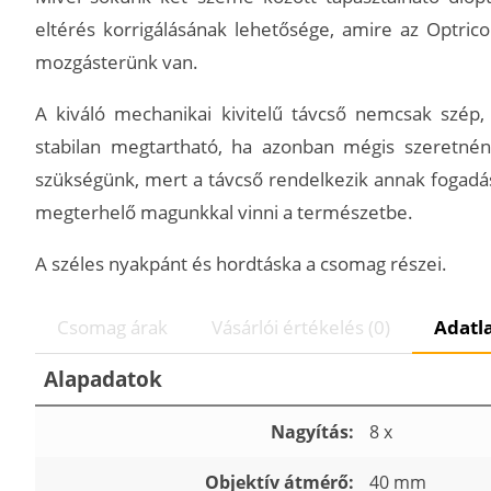
eltérés korrigálásának lehetősége, amire az Optri
mozgásterünk van.
A kiváló mechanikai kivitelű távcső nemcsak szép
stabilan megtartható, ha azonban mégis szeretnénk
szükségünk, mert a távcső rendelkezik annak fogadá
megterhelő magunkkal vinni a természetbe.
A széles nyakpánt és hordtáska a csomag részei.
Csomag árak
Vásárlói értékelés (0)
Adatl
Alapadatok
Nagyítás:
8 x
Objektív átmérő:
40 mm