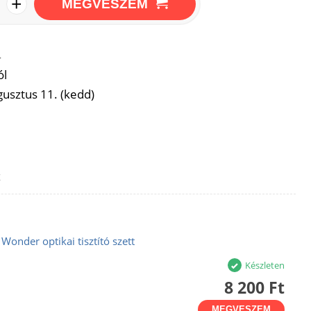
+
MEGVESZEM
→
ól
usztus 11. (kedd)
z
Wonder optikai tisztító szett
Készleten
8 200 Ft
MEGVESZEM