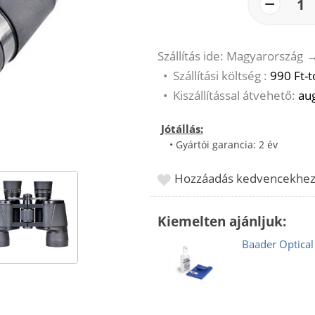
−
1
Szállítás ide: Magyarország
•
Szállítási költség :
990 Ft-t
•
Kiszállítással átvehető:
aug
Jótállás:
• Gyártói garancia: 2 év
Hozzáadás kedvencekhe
Kiemelten ajánljuk:
Baader Optical 