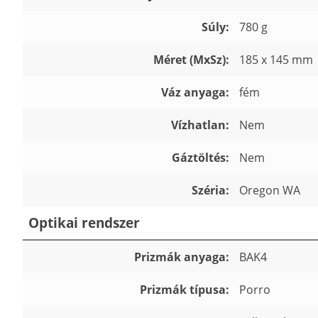
Súly:
780 g
Méret (MxSz):
185 x 145 mm
Váz anyaga:
fém
Vízhatlan:
Nem
Gáztöltés:
Nem
Széria:
Oregon WA
Optikai rendszer
Prizmák anyaga:
BAK4
Prizmák típusa:
Porro