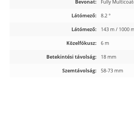
Bevonat:
Fully Multicoa
Látómező:
8.2 °
Látómező:
143 m / 1000 
Közelfókusz:
6 m
Betekintési távolság:
18 mm
Szemtávolság:
58-73 mm