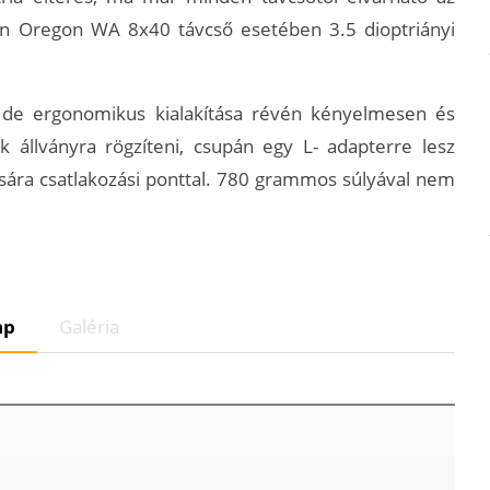
con Oregon WA 8x40 távcső esetében 3.5 dioptriányi
, de ergonomikus kialakítása révén kényelmesen és
 állványra rögzíteni, csupán egy L- adapterre lesz
sára csatlakozási ponttal. 780 grammos súlyával nem
ap
Galéria