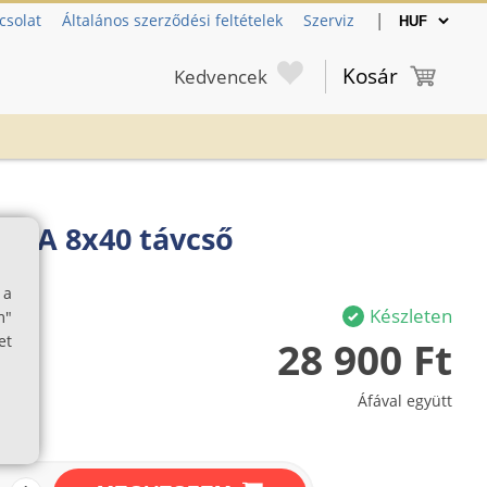
|
csolat
Általános szerződési feltételek
Szerviz
Kosár
Kedvencek
 WA 8x40 távcső
 a
Készleten
m"
et
28 900 Ft
Áfával együtt