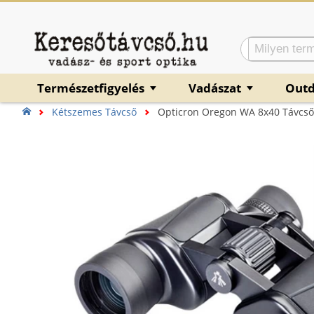
Természetfigyelés
Vadászat
Out
▼
▼
Kétszemes Távcső
Opticron Oregon WA 8x40 Távcső