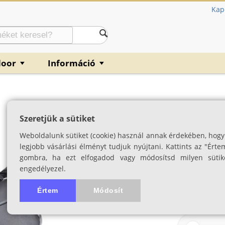
Kap
door
Információ
▼
▼
Opticron Oregon
Szeretjük a sütiket
SKU: 03612
Weboldalunk sütiket (cookie) használ annak érdekében, hogy
legjobb vásárlási élményt tudjuk nyújtani. Kattints az "Érte
gombra, ha ezt elfogadod vagy módosítsd milyen sütik
engedélyezel.
Értem
Módosít