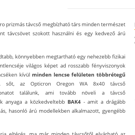
rro prizmás távcső megbízható társ minden természet
t távcsövet szokott használni és egy kedvező árú
dtabb, könnyebben megtartható egy nehezebb fizikai
ntlencséje világos képet ad rosszabb fényviszonyok
ncséken kívül
minden lencse felületen többrétegű
ő, sőt, az Opticron Oregon WA 8x40 távcső
onatot találunk, ami tovább növeli a távcső
nak anyaga a közkedveltebb
BAK4
- amit a drágább
ás, hasonló árú modellekben alkalmazott, gyengébb
ria eltérés, ma már minden távcsőtől elvárható az