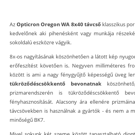
Az
Opticron Oregon WA 8x40 távcső
klasszikus po
kedvelőnek aki pihenésként vagy munkája részekén
sokoldalú eszközre vágyik.
8x-os nagyításának köszönhetően a látott kép nyugo
erőfeszítést követően is. Negyven milliméteres fro
között is ami a nagy fénygyűjtő képességű üveg le
tükröződéscsökkentő bevonatnak
köszönhet
prizmarendszerén is tükröződéscsökkentő bev
fényhasznosítását. Alacsony ára ellenére prizmái
távcsövekben is használnak a gyártók - és nem a m
minőségű BK7.
Mivel sokunk két szeme között tapasztalható diopt