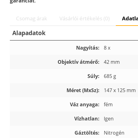
garanciát
.
Csomag árak
Vásárlói értékelés (0)
Adatl
Alapadatok
Nagyítás:
8 x
Objektív átmérő:
42 mm
Súly:
685 g
Méret (MxSz):
147 x 125 mm
Váz anyaga:
fém
Vízhatlan:
Igen
Gáztöltés:
Nitrogén