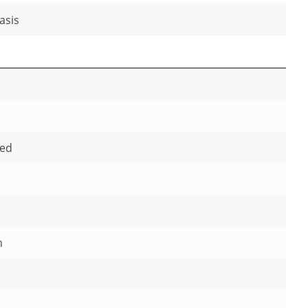
asis
ted
m