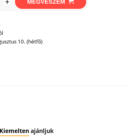
+
MEGVESZEM
→
ól
usztus 10. (hétfő)
z
Kiemelten
ajánljuk