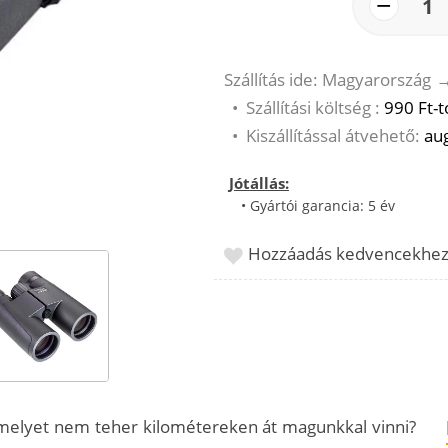
−
1
Szállítás ide: Magyarország
•
Szállítási költség :
990 Ft-t
•
Kiszállítással átvehető:
aug
Jótállás:
• Gyártói garancia: 5 év
Hozzáadás kedvencekhe
amelyet nem teher kilométereken át magunkkal vinni?