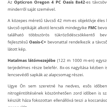
Az
Opticron Oregon 4 PC Oasis 8x42
-es távcsö
minderről saját szemével.
A közepes méretű távcső 42 mm-es objektívje éles k
távcső optikáját alkotó lencsék mindegyike
FMC
bevo
található többszörös tükröződéscsökkentő be
fejlesztésű
Oasis-C+
bevonattal rendelkezik a távcső
látott kép.
Hatalmas látómezejébe
(122 m 1000 m-en) egyszer
terjedelmes része belefér. 8x-os nagyítása kézben is
lencsevédő sapkák az alapcsomag részei.
Ugye Ön sem szeretné ha nedves, esős időben b
nitrogéntöltésének köszönhetően zord időben is sz
készült háza fokozottan ellenállóvá teszi a koccanás