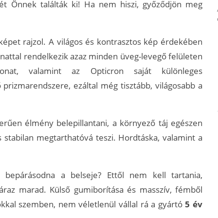
vét Önnek találták ki! Ha nem hiszi, győződjön meg
épet rajzol. A világos és kontrasztos kép érdekében
nattal rendelkezik azaz minden üveg-levegő felületen
vonat, valamint az Opticron saját különleges
 prizmarendszere, ezáltal még tisztább, világosabb a
űen élmény belepillantani, a környező táj egészen
 stabilan megtarthatóvá teszi. Hordtáska, valamint a
epárásodna a belseje? Ettől nem kell tartania,
áraz marad. Külső gumiborítása és masszív, fémből
okkal szemben, nem véletlenül vállal rá a gyártó
5 év