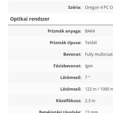
Széria:
Oregon 4 PC O
Optikai rendszer
Prizmák anyaga:
BAK4
Prizmák típusa:
Tetőél
Bevonat:
Fully multicoa
Fázisbevonat:
Igen
Látómező:
7 °
Látómező:
122 m / 1000 
Közelfókusz:
2.3 m
Betekintési távolság:
22 mm