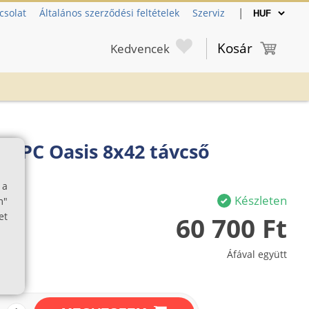
|
csolat
Általános szerződési feltételek
Szerviz
Kosár
Kedvencek
4 PC Oasis 8x42 távcső
 a
Készleten
m"
et
60 700 Ft
Áfával együtt