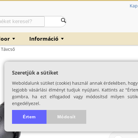
Kap
door
Információ
▼
▼
 Távcső
Opticron Oregon 
Szeretjük a sütiket
SKU: 03689
Weboldalunk sütiket (cookie) használ annak érdekében, hogy
legjobb vásárlási élményt tudjuk nyújtani. Kattints az "Érte
gombra, ha ezt elfogadod vagy módosítsd milyen sütik
engedélyezel.
Értem
Módosít