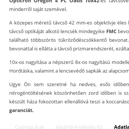
Opticron Oregon 4 PC Oasis 10x42
-es távcsöv
minderről saját szemével.
A közepes méretű távcső 42 mm-es objektívje éles k
távcső optikáját alkotó lencsék mindegyike
FMC
bevo
található többszörös tükröződéscsökkentő bevonat.
bevonattal is ellátta a távcső prizmarendszerét, ezálta
10x-os nagyítása a népszerű 8x-os nagyítású model
Hordtáska, valamint a lencsevédő sapkák az alapcsom
Ugye Ön sem szeretné ha nedves, esős időben b
nitrogéntöltésének köszönhetően zord időben is sz
készült háza fokozottan ellenállóvá teszi a koccanás
garanciát.
Csomag árak
Vásárlói értékelés (0)
Adatl