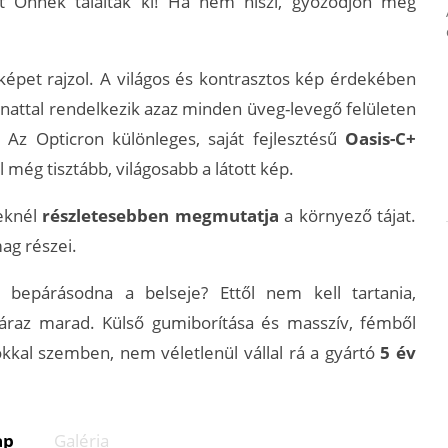
ét Önnek találták ki! Ha nem hiszi, győződjön meg
épet rajzol. A világos és kontrasztos kép érdekében
nattal rendelkezik azaz minden üveg-levegő felületen
 Az Opticron különleges, saját fejlesztésű
Oasis-C+
l még tisztább, világosabb a látott kép.
leknél
részletesebben megmutatja
a környező tájat.
ag részei.
epárásodna a belseje? Ettől nem kell tartania,
áraz marad. Külső gumiborítása és masszív, fémből
okkal szemben, nem véletlenül vállal rá a gyártó
5 év
ap
Galéria