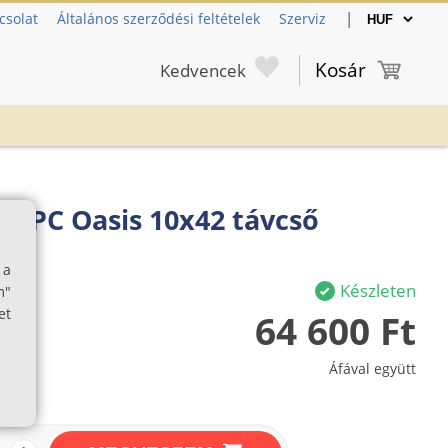
|
csolat
Általános szerződési feltételek
Szerviz
Kosár
Kedvencek
4 PC Oasis 10x42 távcső
 a
Készleten
m"
et
64 600 Ft
Áfával együtt