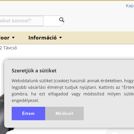
Kap
door
Információ
▼
▼
2 Távcső
Opticron Oregon 
Szeretjük a sütiket
SKU: 03690
Weboldalunk sütiket (cookie) használ annak érdekében, hogy
legjobb vásárlási élményt tudjuk nyújtani. Kattints az "Érte
gombra, ha ezt elfogadod vagy módosítsd milyen sütik
engedélyezel.
Értem
Módosít