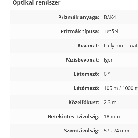
Optikai rendszer
Prizmák anyaga:
BAK4
Prizmák típusa:
Tetőél
Bevonat:
Fully multicoa
Fázisbevonat:
Igen
Látómező:
6 °
Látómező:
105 m / 1000 
Közelfókusz:
2.3 m
Betekintési távolság:
18 mm
Szemtávolság:
57 - 74 mm