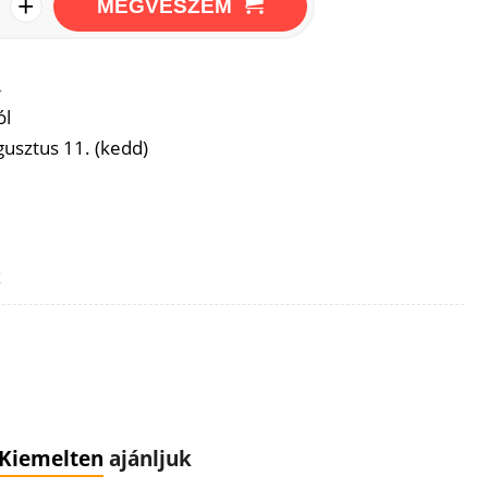
+
MEGVESZEM
→
ól
usztus 11. (kedd)
z
Kiemelten
ajánljuk