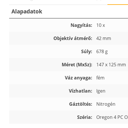
Alapadatok
Nagyítás:
10 x
Objektív átmérő:
42 mm
Súly:
678 g
Méret (MxSz):
147 x 125 mm
Váz anyaga:
fém
Vízhatlan:
Igen
Gáztöltés:
Nitrogén
Széria:
Oregon 4 PC O