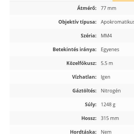
Átmérő:
77 mm
Objektív típusa:
Apokromatiku
Széria:
MM4
Betekintés iránya:
Egyenes
Közelfókusz:
5.5 m
Vízhatlan:
Igen
Gáztöltés:
Nitrogén
Súly:
1248 g
Hossz:
315 mm
Hordtáska:
Nem