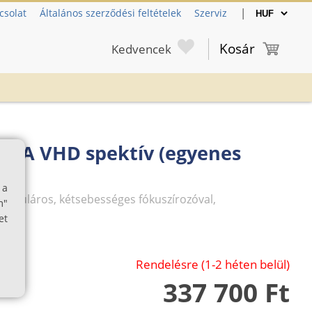
|
csolat
Általános szerződési feltételek
Szerviz
Kosár
Kedvencek
 GA VHD spektív (egyenes
 a
ő okuláros, kétsebességes fókuszírozóval,
m"
et
Rendelésre (1-2 héten belül)
337 700 Ft