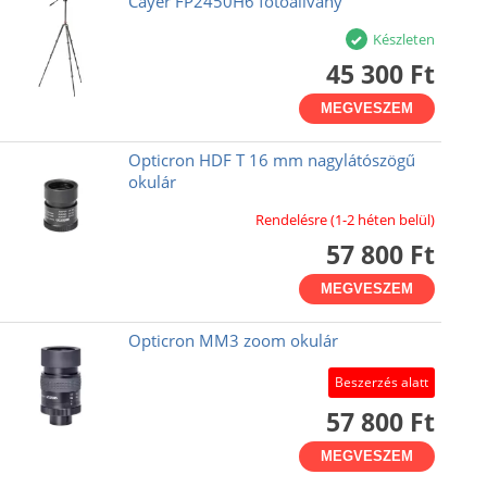
Cayer FP2450H6 fotóállvány
Készleten
45 300 Ft
MEGVESZEM
Opticron HDF T 16 mm nagylátószögű
okulár
Rendelésre (1-2 héten belül)
57 800 Ft
MEGVESZEM
Opticron MM3 zoom okulár
Beszerzés alatt
57 800 Ft
MEGVESZEM