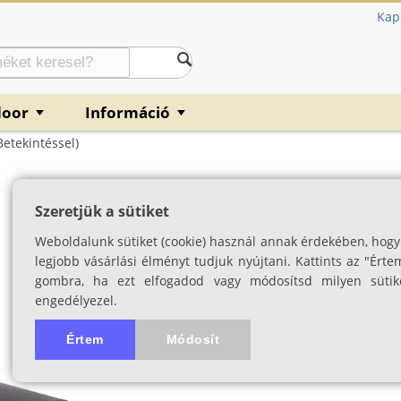
Kap
door
Információ
▼
▼
etekintéssel)
Opticron MM4 77
Szeretjük a sütiket
betekintéssel)
Weboldalunk sütiket (cookie) használ annak érdekében, hogy
Vízhatlan, kompakt, cserélhet
legjobb vásárlási élményt tudjuk nyújtani. Kattints az "Érte
apokromatikus optikával
gombra, ha ezt elfogadod vagy módosítsd milyen sütik
engedélyezel.
SKU: 04530
Értem
Módosít