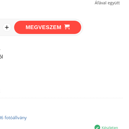
Áfával együtt
+
MEGVESZEM
→
ól
z
6 fotóállvány
Készleten