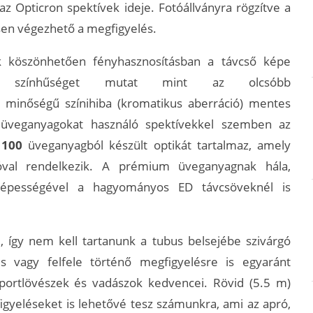
az Opticron spektívek ideje. Fotóállványra rögzítve a
en végezhető a megfigyelés.
 köszönhetően fényhasznosításban a távcső képe
bb színhűséget mutat mint az olcsóbb
minőségű színihiba (kromatikus aberráció) mentes
 üveganyagokat használó spektívekkel szemben az
 100
üveganyagból készült optikát tartalmaz, amely
val rendelkezik. A prémium üveganyagnak hála,
tóképességével a hagyományos ED távcsöveknél is
n
, így nem kell tartanunk a tubus belsejébe szivárgó
es vagy felfele történő megfigyelésre is egyaránt
sportlövészek és vadászok kedvencei. Rövid (5.5 m)
gyeléseket is lehetővé tesz számunkra, ami az apró,