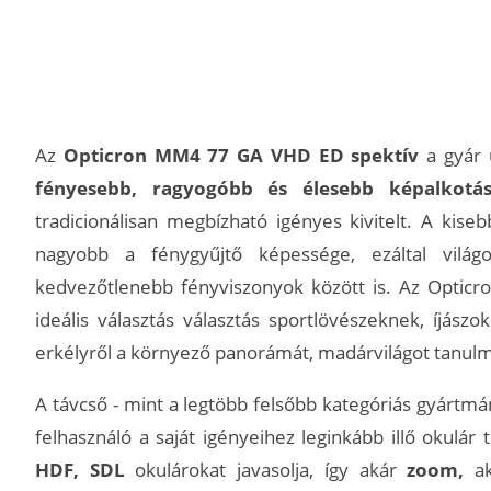
Az
Opticron MM4 77 GA VHD ED
spektív
a gyár 
fényesebb, ragyogóbb és élesebb képalkotás
tradicionálisan megbízható igényes kivitelt. A ki
nagyobb a fénygyűjtő képessége, ezáltal világo
kedvezőtlenebb fényviszonyok között is. Az Optic
ideális választás választás sportlövészeknek, íjás
erkélyről a környező panorámát, madárvilágot tanul
A távcső - mint a legtöbb felsőbb kategóriás gyártmá
felhasználó a saját igényeihez leginkább illő okulár
HDF, SDL
okulárokat javasolja, így akár
zoom,
a