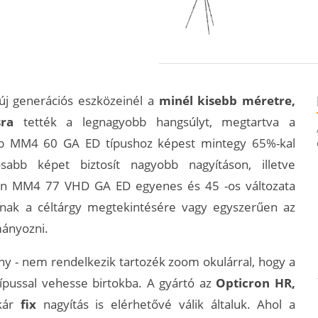
új generációs eszközeinél a
minél kisebb méretre,
ra
tették a legnagyobb hangsúlyt, megtartva a
sebb MM4 60 GA ED típushoz képest mintegy 65%-kal
sabb képet biztosít nagyobb nagyításon, illetve
ron MM4 77 VHD GA ED egyenes és 45 -os változata
zoknak a céltárgy megtekintésére vagy egyszerűen az
mányozni.
ny - nem rendelkezik tartozék zoom okulárral, hogy a
 típussal vehesse birtokba. A gyártó az
Opticron HR,
kár
fix
nagyítás is elérhetővé válik általuk. Ahol a