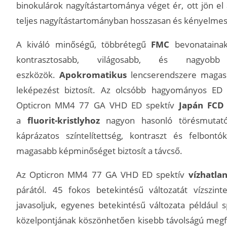
binokulárok nagyítástartománya véget ér, ott jön el 
teljes nagyítástartományban hosszasan és kényelmes
A kiváló minőségű, többrétegű
FMC
bevonatainak
kontrasztosabb, világosabb, és nagyo
eszközök.
Apokromatikus
lencserendszere magas 
leképezést biztosít. Az olcsóbb hagyományos ED
Opticron MM4 77 GA VHD ED spektív
Japán FCD
a
fluorit-kristlyhoz
nagyon hasonló törésmutató
káprázatos színtelítettség, kontraszt és felbon
magasabb képminőséget biztosít a távcső.
Az Opticron MM4 77 GA VHD ED spektív
vízhatla
párától. 45 fokos betekintésű változatát vízszint
javasoljuk, egyenes betekintésű változata például 
közelpontjának köszönhetően kisebb távolságú megfi