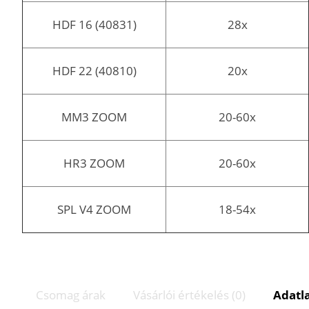
HDF 16 (40831)
28x
HDF 22 (40810)
20x
MM3 ZOOM
20-60x
HR3 ZOOM
20-60x
SPL V4 ZOOM
18-54x
Csomag árak
Vásárlói értékelés (0)
Adatl