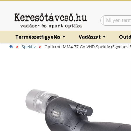
Természetfigyelés
Vadászat
Out
▼
▼
Spektív
Opticron MM4 77 GA VHD Spektív (egyenes B