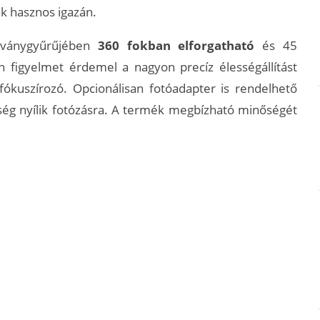
k hasznos igazán.
llványgyűrűjében
360 fokban elforgatható
és 45
n figyelmet érdemel a nagyon precíz élességállítást
ókuszírozó. Opcionálisan fotóadapter is rendelhető
ség nyílik fotózásra. A termék megbízható minőségét