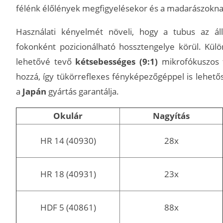
félénk élőlények megfigyelésekor és a madarászokna
Használati kényelmét növeli, hogy a tubus az á
fokonként pozicionálható hossztengelye körül. Külö
lehetővé tevő
kétsebességes (9:1)
mikrofókuszos f
hozzá, így tükörreflexes fényképezőgéppel is lehető
a
Japán
gyártás garantálja.
Okulár
Nagyítás
HR 14 (40930)
28x
HR 18 (40931)
23x
HDF 5 (40861)
88x