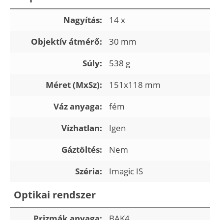
Nagyítás:
14 x
Objektív átmérő:
30 mm
Súly:
538 g
Méret (MxSz):
151x118 mm
Váz anyaga:
fém
Vízhatlan:
Igen
Gáztöltés:
Nem
Széria:
Imagic IS
Optikai rendszer
Prizmák anyaga:
BAK4