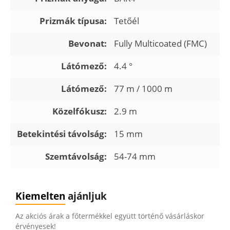
Prizmák típusa:
Tetőél
Bevonat:
Fully Multicoated (FMC)
Látómező:
4.4 °
Látómező:
77 m / 1000 m
Közelfókusz:
2.9 m
Betekintési távolság:
15 mm
Szemtávolság:
54-74 mm
Kiemelten
ajánljuk
Az akciós árak a főtermékkel együtt történő vásárláskor
érvényesek!