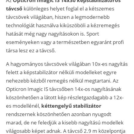
Az
Opticron Imagic IS 14x30 képstabilizátoros
távcső
különleges helyet foglal el a kétszemes
távcsövek világában, hiszen a legmodernebb
technológiát használva kiküszöböli a kézremegés
hatását még nagy nagyításokon is. Sport
eseményeken vagy a természetben egyaránt profi
társa lesz ez a távcső.
A hagyományos távcsövek világában 10x-es nagyítás
felett a képstabilizátor nélküli modelleket egyre
nehezebb kézből remegés nélkül megtartani. Az
Opticron Imagic IS távcsőben 14x-os nagyításának
köszönhetően a látott kép részletgazdagabb a 12x-
es modellénél,
kéttengelyű stabilizátor
rendszernek köszönhetően azonban nyugodt
marad, de ne feledjük a kisebb nagyítású modellek
világosabb képet adnak. A távcső 2.9 m közelpontja