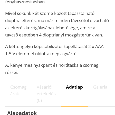
fényhasznosításban.
Mivel sokunk két szeme között tapasztalható
dioptria eltérés, ma már minden távcsőtől elvárható
az eltérés korrigálásának lehetősége, amire a
távcső esetében 4 dioptriányi mozgásterünk van.
A kéttengelyű képstabilizátor tápellátását 2 x AAA
1.5 V elemmel oldotta meg a gyártó.
A. kényelmes nyakpánt és hordtáska a csomag
részei.
Csomag
Vásárlói
Adatlap
Galéria
árak
értékelés
(0)
Alapadatok