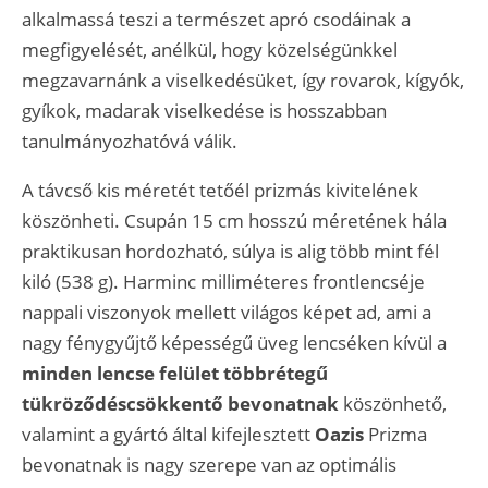
alkalmassá teszi a természet apró csodáinak a
megfigyelését, anélkül, hogy közelségünkkel
megzavarnánk a viselkedésüket, így rovarok, kígyók,
gyíkok, madarak viselkedése is hosszabban
tanulmányozhatóvá válik.
A távcső kis méretét tetőél prizmás kivitelének
köszönheti. Csupán 15 cm hosszú méretének hála
praktikusan hordozható, súlya is alig több mint fél
kiló (538 g). Harminc milliméteres frontlencséje
nappali viszonyok mellett világos képet ad, ami a
nagy fénygyűjtő képességű üveg lencséken kívül a
minden lencse felület többrétegű
tükröződéscsökkentő bevonatnak
köszönhető,
valamint a gyártó által kifejlesztett
Oazis
Prizma
bevonatnak is nagy szerepe van az optimális