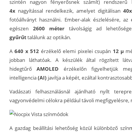
szintén nagyon fényerősnek számít) rendszerű 
4x
nagyítással rendelkezik, amelyet digitálisan
40x
fotóállványt használni. Ember-alak észlelésére, a
egészen
2600 méter
távolságig ad lehetőség
gyűrűt
találunk az optikán.
A
640 x 512
érzékelő elemi pixelei csupán
12 µ
mér
jobban láthatóak. A készülék által rögzített lát
hidegtűrő
AMOLED
érzékelőn figyelhetjük me
intelligencia
(AI)
javítja a képét, ezáltal kontrasztosa
Vadászati felhasználásnál ajánlható nyílt terep
vagyonvédelmi célokra például távoli megfigyelésre,
A gazdag beállítási lehetőség közül különböző szín