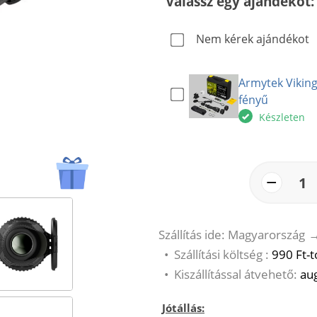
Válassz egy ajándékot:
Nem kérek ajándékot
Armytek Viking
fényű
Készleten
−
1
Szállítás ide: Magyarország
•
Szállítási költség :
990 Ft-t
•
Kiszállítással átvehető:
aug
Jótállás: