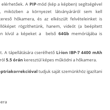
 elérhetőek. A
PIP
-mód (kép a képben) segítségével
t, miközben a környezet látványáráról sem kell
kereső hőkamera, és az elkészült felvételeinket is
lóképet rögzíthetünk, hanem, videót (a beépített
kon kívül a képeket a belső
64Gb
memóriájába is
t. A tápellátására cserélhető
Li-ion IBP-7 4400 mAh
ról
5.5 órán
keresztül képes működni a hőkamera.
optriakorrekcióval
tudjuk saját szemünkhöz igazítani
mera