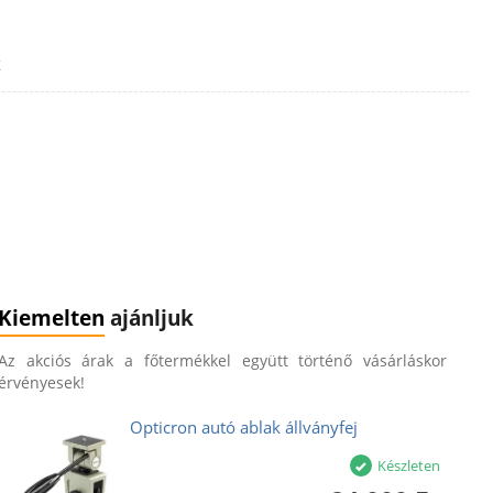
z
Kiemelten
ajánljuk
Az akciós árak a főtermékkel együtt történő vásárláskor
érvényesek!
Opticron autó ablak állványfej
Készleten