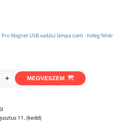
 Pro Magnet USB vadász lámpa szett - hideg fehér
+
MEGVESZEM
→
ól
usztus 11. (kedd)