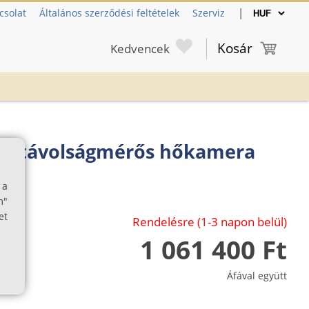
|
csolat
Általános szerződési feltételek
Szerviz
Kosár
Kedvencek
0R távolságmérős hőkamera
 a
m"
et
Rendelésre (1-3 napon belül)
1 061 400 Ft
Áfával együtt