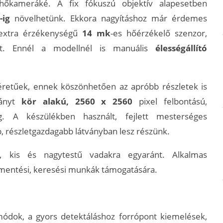
hőkameráké. A fix fókuszú objektív alapesetben
-ig
növelhetünk. Ekkora nagyításhoz már érdemes
z extra érzékenységű
14 mk
-es hőérzékelő szenzor,
et. Ennél a modellnél is manuális
élességállító
etűek, ennek köszönhetően az apróbb részletek is
ványt
kör alakú, 2560 x 2560
pixel felbontású,
g. A készülékben használt, fejlett mesterséges
bb, részletgazdagabb látványban lesz részünk.
re, kis és nagytestű vadakra egyaránt. Alkalmas
 mentési, keresési munkák támogatására.
módok, a gyors detektáláshoz forrópont kiemelések,