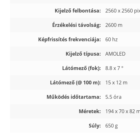
Kijelző felbontása:
2560 x 2560 pi
Érzékelési távolság:
2600 m
Képfrissítés frekvenciája:
60 hz
Kijelző típusa:
AMOLED
Látómező (fok):
8.8 x 7 °
Látómező (@ 100 m):
15 x 12 m
Működés időtartama:
5.5 óra
Méretek:
194 x 70 x 82
Súly:
650 g