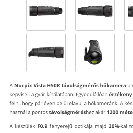
A
Nocpix Vista H50R távolságmérős hőkamera
a 
képviseli a gyár kínálatában. Egyedülállóan
érzékeny 
félni, hogy pár éven belül elavul a hőkameránk. A kés
használ a pontos
távolságmérés
hez akár
1200 méte
A készülék
F0.9
fényerejű optikája majd
20%
-kal 