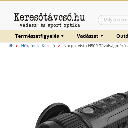
Természetfigyelés
Vadászat
Out
▼
▼
Hőkamera Kereső
Nocpix Vista H50R Távolságmérő