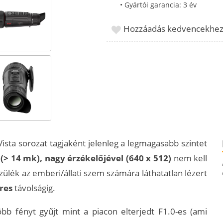
• Gyártói garancia: 3 év
Hozzáadás kedvencekhe
Vista sorozat tagjaként jelenleg a legmagasabb szintet
(> 14 mk), nagy
érzékelőjével
(640 x 512)
nem kell
zülék az emberi/állati szem számára láthatatlan lézert
res
távolságig.
több fényt gyűjt mint a piacon elterjedt F1.0-es (ami