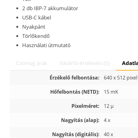
2 db IBP-7 akkumulátor
USB-C kábel
Nyakpánt
Törlőkendő
Használati útmutató
Csomag árak
Vásárlói értékelés (0)
Adatl
Érzékelő felbontása:
640 x 512 pixel
Hőfelbontás (NETD):
15 mK
Pixelméret:
12 µ
Nagyítás (alap):
4 x
Nagyítás (digitális):
40 x