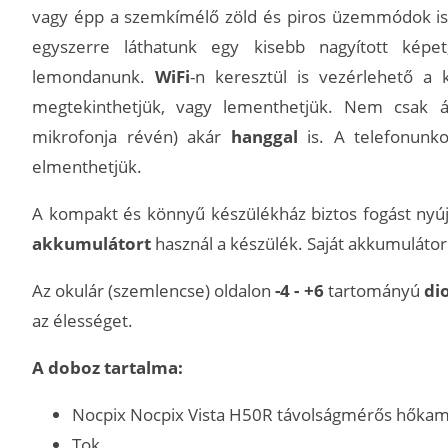
vagy épp a szemkímélő zöld és piros üzemmódok is
egyszerre láthatunk egy kisebb nagyított képe
lemondanunk.
WiFi
-n keresztül is vezérlehető a 
megtekinthetjük, vagy lementhetjük. Nem csak ál
mikrofonja révén) akár
hanggal
is. A telefonun
elmenthetjük.
A kompakt és könnyű készülékház biztos fogást nyúj
akkumulátort
használ a készülék. Saját akkumulátor
Az okulár (szemlencse) oldalon
-4 - +6
tartományú
di
az élességet.
A doboz tartalma:
Nocpix Nocpix Vista H50R távolságmérős hőka
Tok