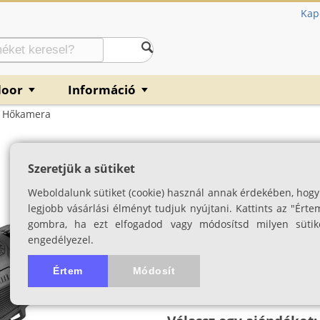
Kap
door
Információ
▼
▼
s Hőkamera
Nocpix Vista H5
Szeretjük a sütiket
Magyar nyelvű menüvel
Weboldalunk sütiket (cookie) használ annak érdekében, hogy
SKU: 04526
legjobb vásárlási élményt tudjuk nyújtani. Kattints az "Érte
gombra, ha ezt elfogadod vagy módosítsd milyen sütik
engedélyezel.
Értem
Módosít