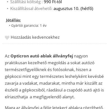
•
Szállítási költség :
990 Ft-tól
•
Kiszállítással átvehető:
augusztus 10. (hétfő)
Jótállás:
• Gyártói garancia: 1 év
Hozzáadás kedvencekhez
Az
Opticron autó ablak állványfej
nagyon
praktikusan kezelhető megoldás a sokat autózó
természetfigyelőknek és fotósoknak, hiszen a
gépkocsi mint egy természetes leshelyként kevésbé
zavarja a vadakat, madarakat, mintha már kiszállt az
észlelő a gépkocsiból, ráadásul a csapódó autó ajtó is
elriaszthatja a megfigyelendő alanyt.
Maga az állványfej a félig letekert ablakra rögzíthető,