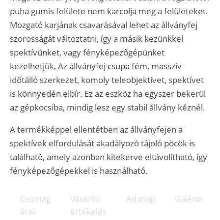
puha gumis felülete nem karcolja meg a felületeket.
Mozgató karjának csavarásával lehet az állványfej
szorosságát változtatni, így a másik kezünkkel
spektívünket, vagy fényképezőgépünket
kezelhetjük, Az állványfej csupa fém, masszív
időtálló szerkezet, komoly teleobjektívet, spektívet
is könnyedén elbír. Ez az eszköz ha egyszer bekerül
az gépkocsiba, mindig lesz egy stabil állvány kéznél.
A termékképpel ellentétben az állványfejen a
spektívek elfordulását akadályozó tájoló pöcök is
található, amely azonban kitekerve eltávolítható, így
fényképezőgépekkel is használható.
Csomag
Vásárlói
Adatlap
Galéria
árak
értékelés