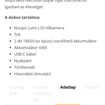
dioptriakorrekcióval tudjuk saját szemünkhöz
igazítani az élességet.
A doboz tartalma:
Nocpix Lumi L35 hőkamera
Tok
2 db 18650-es típusú cserélhető akkumulátor
Akkumulátor töltő
USB-C kábel
Nyakpánt
Törlőkendő
Használati útmutató
Csomag
Vásárlói
Adatlap
Galéria
árak
értékelés
(0)