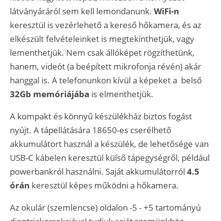
látványáráról sem kell lemondanunk.
WiFi-n
keresztül is vezérlehető a kereső hőkamera, és az
elkészült felvételeinket is megtekinthetjük, vagy
lementhetjük. Nem csak állóképet rögzíthetünk,
hanem, videót (a beépített mikrofonja révén) akár
hanggal is. A telefonunkon kívül a képeket a belső
32Gb memóriájába
is elmenthetjük.
A kompakt és könnyű készülékház biztos fogást
nyújt. A tápellátására 18650-es cserélhető
akkumulátort használ a készülék, de lehetősége van
USB-C kábelen keresztül külső tápegységről, például
powerbankról használni. Saját akkumulátorról
4.5
órán
keresztül képes működni a hőkamera.
Az okulár (szemlencse) oldalon -5 - +5 tartományú