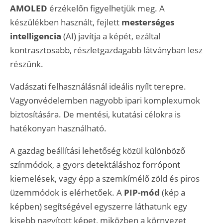
AMOLED
érzékelőn figyelhetjük meg. A
készülékben használt, fejlett
mesterséges
intelligencia
(AI) javítja a képét, ezáltal
kontrasztosabb, részletgazdagabb látványban lesz
részünk.
Vadászati felhasználásnál ideális nyílt terepre.
Vagyonvédelemben nagyobb ipari komplexumok
biztosítására. De mentési, kutatási célokra is
hatékonyan használható.
A gazdag beállítási lehetőség közül különböző
színmódok, a gyors detektáláshoz forrópont
kiemelések, vagy épp a szemkímélő zöld és piros
üzemmódok is elérhetőek. A
PIP-mód
(kép a
képben) segítségével egyszerre láthatunk egy
kisebb nagyított képet, miközben a környezet