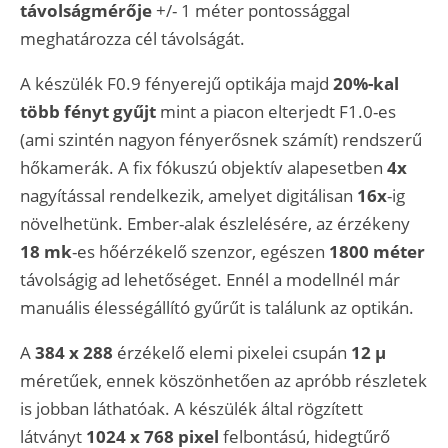
távolságmérője
+/- 1 méter pontossággal
meghatározza cél távolságát.
A készülék F0.9 fényerejű optikája majd
20%-kal
több fényt gyűjt
mint a piacon elterjedt F1.0-es
(ami szintén nagyon fényerősnek számít) rendszerű
hőkamerák. A fix fókuszú objektív alapesetben
4x
nagyítással rendelkezik, amelyet digitálisan
16x
-ig
növelhetünk. Ember-alak észlelésére, az érzékeny
18 mk
-es hőérzékelő szenzor, egészen
1800 méter
távolságig ad lehetőséget. Ennél a modellnél már
manuális élességállító gyűrűt is találunk az optikán.
A
384 x 288
érzékelő elemi pixelei csupán
12 µ
méretűek, ennek köszönhetően az apróbb részletek
is jobban láthatóak. A készülék által rögzített
látványt
1024 x 768 pixel
felbontású, hidegtűrő