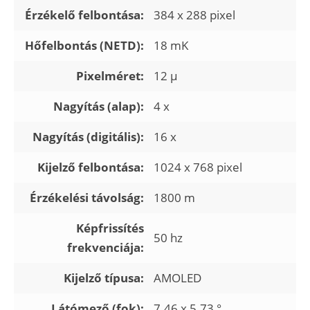
Érzékelő felbontása:
384 x 288 pixel
Hőfelbontás (NETD):
18 mK
Pixelméret:
12 µ
Nagyítás (alap):
4 x
Nagyítás (digitális):
16 x
Kijelző felbontása:
1024 x 768 pixel
Érzékelési távolság:
1800 m
Képfrissítés
50 hz
frekvenciája:
Kijelző típusa:
AMOLED
Látómező (fok):
7.46 x 5.73 °