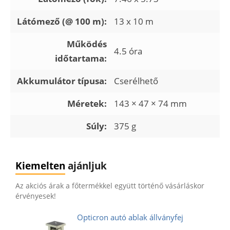
Látómező (@ 100 m):
13 x 10 m
Működés
4.5 óra
időtartama:
Akkumulátor típusa:
Cserélhető
Méretek:
143 × 47 × 74 mm
Súly:
375 g
Kiemelten
ajánljuk
Az akciós árak a főtermékkel együtt történő vásárláskor
érvényesek!
Opticron autó ablak állványfej