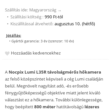
Szállítás ide: Magyarország
→
•
Szállítási költség :
990 Ft-tól
•
Kiszállítással átvehető:
augusztus 10. (hétfő)
Jótállás:
• Gyártói garancia: 3 év (szenzor: 10 év)
Hozzáadás kedvencekhez
A
Nocpix Lumi L35R távolságmérős hőkamera
az felső középszintet képviseli a cég Lumi családján
belül. Megnövelt nagyítást adó, -és erősebb
fénygyűjtőképességű objektíve miatt jelent kiváló
választást ez a hőkamera. További különlegessége,
hogy beépített
800 méter
hatótávolságú
lézeres