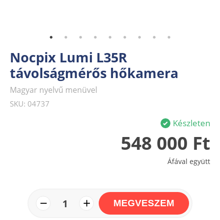
Nocpix Lumi L35R
távolságmérős hőkamera
Magyar nyelvű menüvel
SKU: 04737
Készleten
548 000 Ft
Áfával együtt
−
+
1
MEGVESZEM