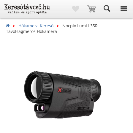
Hőkamera Kereső
Nocpix Lumi L35R
Távolságmérős Hőkamera