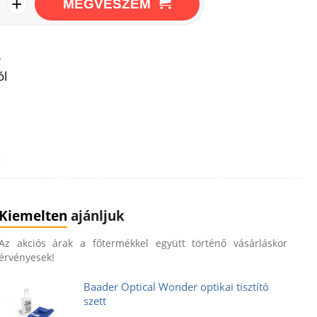
+
MEGVESZEM
→
ól
z
Kiemelten
ajánljuk
Az akciós árak a főtermékkel együtt történő vásárláskor
érvényesek!
Baader Optical Wonder optikai tisztító
szett