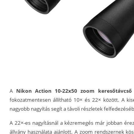
A
Nikon Action 10-22x50 zoom keresőtávcső
fokozatmentesen állítható 10× és 22× között. A kise
nagyobb nagyítás segít a távoli részletek felfedezésé
A 22×-es nagyításnál a kézremegés már jobban érezh
állvány használata ajánlott. A zoom rendszernek k