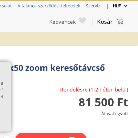
|
csolat
Általános szerződési feltételek
Szerviz
Kosár
Kedvencek
-22x50 zoom keresőtávcső
 a
Rendelésre (1-2 héten belül)
m"
et
81 500 Ft
Áfával együtt