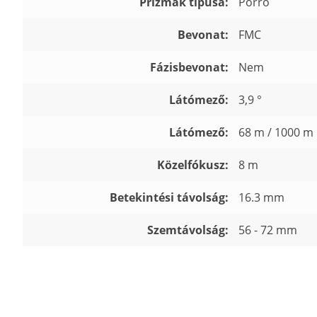
Prizmák típusa:
Porro
Bevonat:
FMC
Fázisbevonat:
Nem
Látómező:
3,9 °
Látómező:
68 m / 1000 m
Közelfókusz:
8 m
Betekintési távolság:
16.3 mm
Szemtávolság:
56 - 72 mm