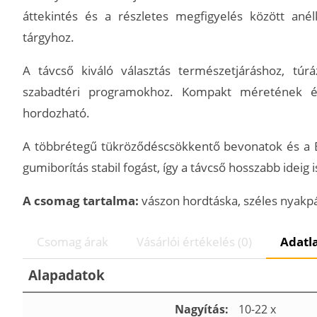
áttekintés és a részletes megfigyelés között ané
tárgyhoz.
A távcső kiváló választás természetjáráshoz, tú
szabadtéri programokhoz. Kompakt méretének é
hordozható.
A többrétegű tükröződéscsökkentő bevonatok és a BA
gumiborítás stabil fogást, így a távcső hosszabb idei
A csomag tartalma:
vászon hordtáska, széles nyakp
Csomag árak
Vásárlói értékelés (0)
Adatl
Alapadatok
Nagyítás:
10-22 x