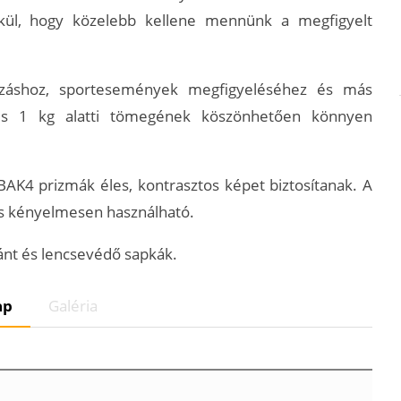
lkül, hogy közelebb kellene mennünk a megfigyelt
rázáshoz, sportesemények megfigyeléséhez és más
s 1 kg alatti tömegének köszönhetően könnyen
K4 prizmák éles, kontrasztos képet biztosítanak. A
g is kényelmesen használható.
ánt és lencsevédő sapkák.
ap
Galéria