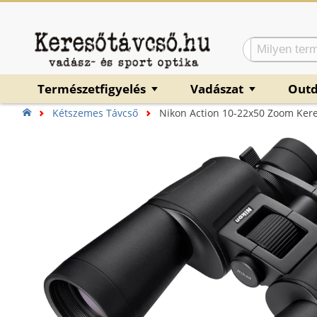
Természetfigyelés
Vadászat
Out
▼
▼
Kétszemes Távcső
Nikon Action 10-22x50 Zoom Ker