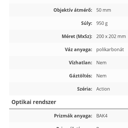
Objektív átmérő:
50 mm
Súly:
950 g
Méret (MxSz):
200 x 202 mm
Váz anyaga:
polikarbonát
Vízhatlan:
Nem
Gáztöltés:
Nem
Széria:
Action
Optikai rendszer
Prizmák anyaga:
BAK4