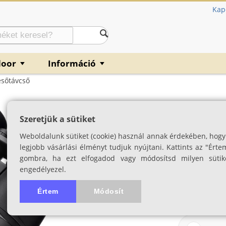
Kap
door
Információ
▼
▼
esőtávcső
Nikon Action 10
Szeretjük a sütiket
SKU: 04929
Weboldalunk sütiket (cookie) használ annak érdekében, hogy
legjobb vásárlási élményt tudjuk nyújtani. Kattints az "Érte
gombra, ha ezt elfogadod vagy módosítsd milyen sütik
engedélyezel.
Értem
Módosít