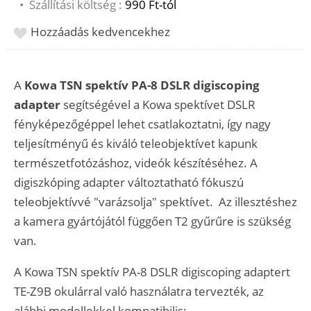
•
Szállítási költség :
990 Ft-tól
Hozzáadás kedvencekhez
A
Kowa TSN spektív PA-8 DSLR digiscoping
adapter
segítségével a Kowa spektívet DSLR
fényképezőgéppel lehet csatlakoztatni, így nagy
teljesítményű és kiváló teleobjektívet kapunk
természetfotózáshoz, videók készítéséhez. A
digiszkóping adapter változtatható fókuszú
teleobjektívvé "varázsolja" spektívet. Az illesztéshez
a kamera gyártójától függően T2 gyűrűre is szükség
van.
A Kowa TSN spektív PA-8 DSLR digiscoping adaptert
TE-Z9B okulárral való használatra tervezték, az
alábbi modellekkel kompatibilis: