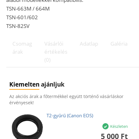
TSN-663M / 664M
TSN-601/602
TSN-82SV
Csomag
Vásárlói
Adatlap
Galéria
árak
értékelés
(0)
Kiemelten
ajánljuk
Az akciós árak a főtermékkel együtt történő vásárláskor
érvényesek!
T2-gyűrű (Canon EOS)
Készleten
5 000 Ft