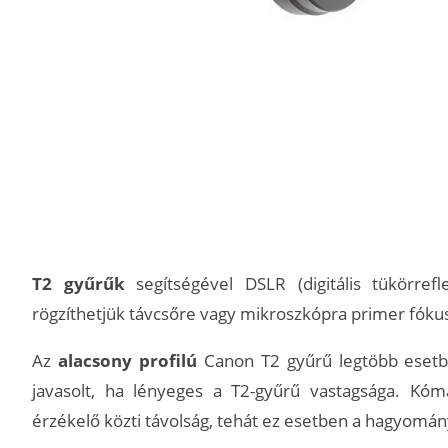
T2 gyűrűk
segítségével DSLR (digitális tükörref
rögzíthetjük távcsőre vagy mikroszkópra primer fóku
Az
alacsony profilú
Canon T2 gyűrű legtöbb esetb
javasolt, ha lényeges a T2-gyűrű vastagsága. Kóm
érzékelő közti távolság, tehát ez esetben a hagyomán