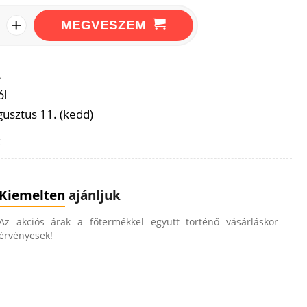
+
MEGVESZEM
→
ól
usztus 11. (kedd)
z
Kiemelten
ajánljuk
Az akciós árak a főtermékkel együtt történő vásárláskor
érvényesek!