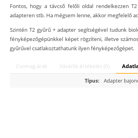
Fontos, hogy a távcső felőli oldal rendelkezzen T2
adapteren stb. Ha mégsem lenne, akkor megfelelő ad
Szintén T2 gyűrű + adapter segítségével tudunk biol
fényképezőgépünkkel képet rögzíteni, illetve számos 
gyűrűvel csatlakoztathatunk ilyen fényképezőgépet.
Csomag árak
Vásárlói értékelés (0)
Adatl
Típus:
Adapter bajone