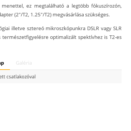
 menettel, ez megtalálható a legtöbb fókuszírozón,
apter (2"/T2, 1.25"/T2) megvásárlása szükséges.
ógiai illetve sztereó mikroszkópunkra DSLR vagy SLR
természetfigyelésre optimalizált spektívhez is T2-es
ap
Galéria
tt csatlakozóval