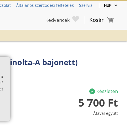
|
csolat
Általános szerződési feltételek
Szerviz
Kosár
Kedvencek
 Minolta-A bajonett)
 a
m"
et
Készleten
5 700 Ft
Áfával együtt