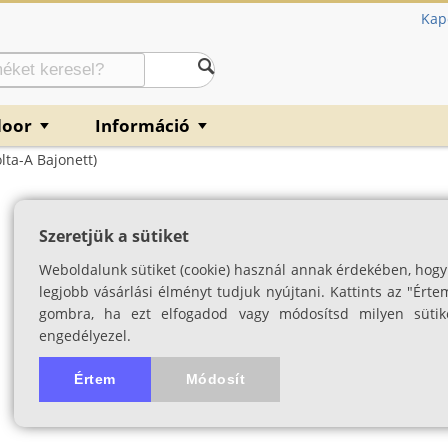
Kap
door
Információ
▼
▼
lta-A Bajonett)
T2-gyűrű (Sony-A
Szeretjük a sütiket
DSLR
Weboldalunk sütiket (cookie) használ annak érdekében, hogy
SKU: 00530
legjobb vásárlási élményt tudjuk nyújtani. Kattints az "Érte
gombra, ha ezt elfogadod vagy módosítsd milyen sütik
engedélyezel.
Értem
Módosít