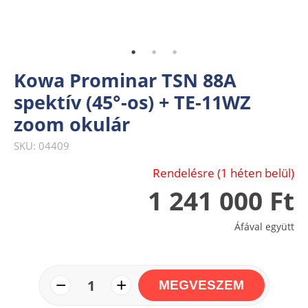
Kowa Prominar TSN 88A
spektív (45°-os) + TE-11WZ
zoom okulár
SKU: 04409
Rendelésre (1 héten belül)
1 241 000 Ft
Áfával együtt
−
+
1
MEGVESZEM