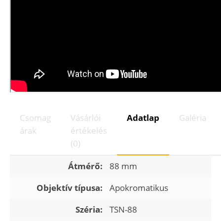
Csomag
Vásárlói
Adatlap
Galéria
árak
értékelés
(0)
Átmérő:
88 mm
Objektív típusa:
Apokromatikus
Széria:
TSN-88