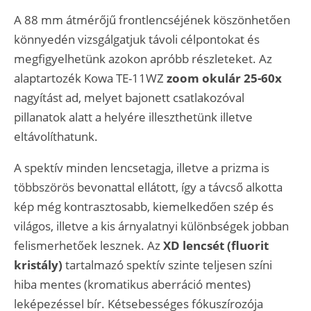
A 88 mm átmérőjű frontlencséjének köszönhetően
könnyedén vizsgálgatjuk távoli célpontokat és
megfigyelhetünk azokon apróbb részleteket. Az
alaptartozék Kowa TE-11WZ
zoom okulár
25-60x
nagyítást ad, melyet bajonett csatlakozóval
pillanatok alatt a helyére illeszthetünk illetve
eltávolíthatunk.
A spektív minden lencsetagja, illetve a prizma is
többszörös bevonattal ellátott, így a távcső alkotta
kép még kontrasztosabb, kiemelkedően szép és
világos, illetve a kis árnyalatnyi különbségek jobban
felismerhetőek lesznek. Az
XD lencsét (fluorit
kristály)
tartalmazó spektív szinte teljesen színi
hiba mentes (kromatikus aberráció mentes)
leképezéssel bír. Kétsebességes fókuszírozója