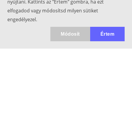
nyújtani. Kattints az "Értem" gombra, ha ezt
elfogadod vagy módosítsd milyen sütiket
engedélyezel.
Módosít
Értem
Kapcsolat
info@keresotavcso.hu
+36 20/516-44-58
Hétfő - Péntek: 9:30-17:00