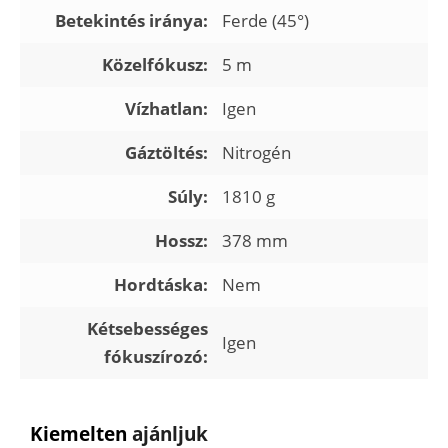
Betekintés iránya:
Ferde (45°)
Közelfókusz:
5 m
Vízhatlan:
Igen
Gáztöltés:
Nitrogén
Súly:
1810 g
Hossz:
378 mm
Hordtáska:
Nem
Kétsebességes
Igen
fókuszírozó:
Kiemelten
ajánljuk