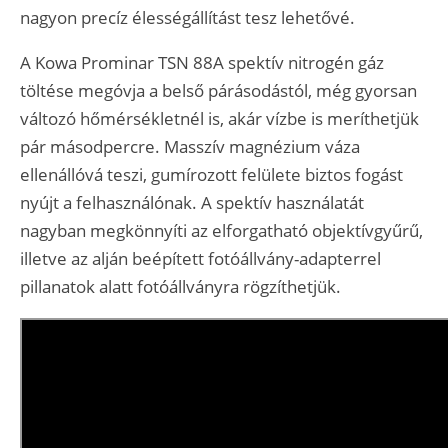
nagyon precíz élességállítást tesz lehetővé.
A Kowa Prominar TSN 88A spektív nitrogén gáz
töltése megóvja a belső párásodástól, még gyorsan
változó hőmérsékletnél is, akár vízbe is meríthetjük
pár másodpercre. Masszív magnézium váza
ellenállóvá teszi, gumírozott felülete biztos fogást
nyújt a felhasználónak. A spektív használatát
nagyban megkönnyíti az elforgatható objektívgyűrű,
illetve az alján beépített fotóállvány-adapterrel
pillanatok alatt fotóállványra rögzíthetjük.