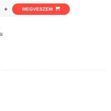
+
MEGVESZEM
→
ól
z