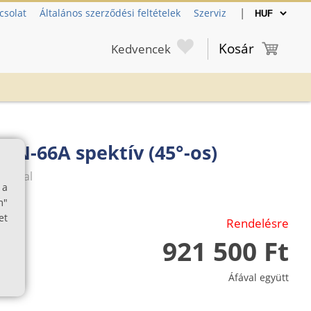
|
csolat
Általános szerződési feltételek
Szerviz
Kosár
Kedvencek
SN-66A spektív (45°-os)
ulárral
 a
m"
et
Rendelésre
921 500 Ft
Áfával együtt