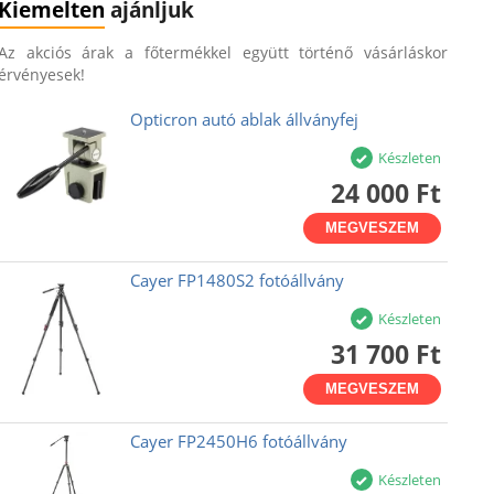
Kiemelten
ajánljuk
Az akciós árak a főtermékkel együtt történő vásárláskor
érvényesek!
Opticron autó ablak állványfej
Készleten
24 000 Ft
MEGVESZEM
Cayer FP1480S2 fotóállvány
Készleten
31 700 Ft
MEGVESZEM
Cayer FP2450H6 fotóállvány
Készleten