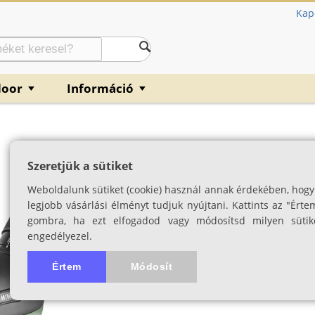
Kap
door
Információ
▼
▼
Kowa Prominar T
Szeretjük a sütiket
Beépített 25-60x nagyítású ok
Weboldalunk sütiket (cookie) használ annak érdekében, hogy
SKU: 04592
legjobb vásárlási élményt tudjuk nyújtani. Kattints az "Érte
gombra, ha ezt elfogadod vagy módosítsd milyen sütik
engedélyezel.
Értem
Módosít