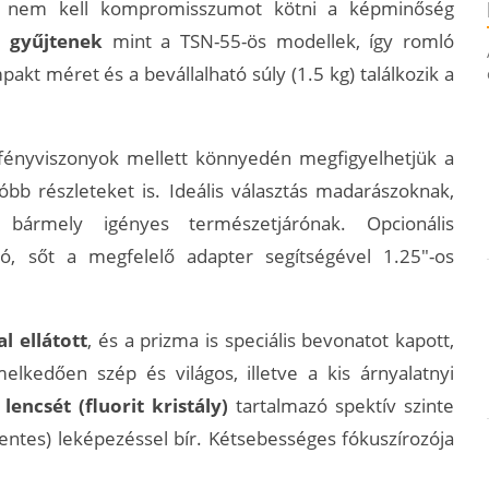
nem kell kompromisszumot kötni a képminőség
t gyűjtenek
mint a TSN-55-ös modellek, így romló
kt méret és a bevállalható súly (1.5 kg) találkozik a
 fényviszonyok mellett könnyedén megfigyelhetjük a
bb részleteket is. Ideális választás madarászoknak,
 bármely igényes természetjárónak. Opcionális
tó, sőt a megfelelő adapter segítségével 1.25"-os
l ellátott
, és a prizma is speciális bevonatot kapott,
lkedően szép és világos, illetve a kis árnyalatnyi
lencsét (fluorit kristály)
tartalmazó spektív szinte
ntes) leképezéssel bír. Kétsebességes fókuszírozója