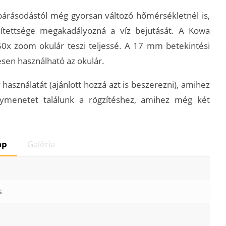
párásodástól még gyorsan változó hőmérsékletnél is,
ítettsége megakadályozná a víz bejutását. A Kowa
60x zoom okulár teszi teljessé. A 17 mm betekintési
en használható az okulár.
használatát (ajánlott hozzá azt is beszerezni), amihez
ymenetet találunk a rögzítéshez, amihez még két
ap
Galéria
s