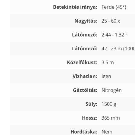
Betekintés iránya:
Ferde (45°)
Nagyítás:
25 - 60 x
Látómező:
2.44 - 1.32 °
Látómező:
42 - 23 m (100
Közelfókusz:
3.5 m
Vízhatlan:
Igen
Gáztöltés:
Nitrogén
Súly:
1500 g
Hossz:
365 mm
Hordtáska:
Nem