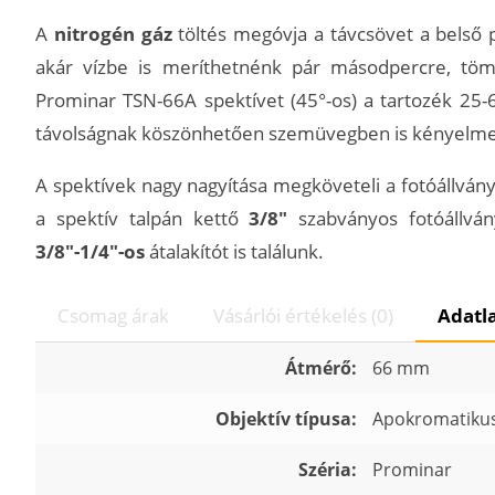
A
nitrogén gáz
töltés megóvja a távcsövet a belső 
akár vízbe is meríthetnénk pár másodpercre, töm
Prominar TSN-66A spektívet (45°-os) a tartozék 25-
távolságnak köszönhetően szemüvegben is kényelmes
A spektívek nagy nagyítása megköveteli a fotóállvány 
a spektív talpán kettő
3/8"
szabványos fotóállván
3/8"-1/4"-os
átalakítót is találunk.
Csomag árak
Vásárlói értékelés (0)
Adatl
Átmérő:
66 mm
Objektív típusa:
Apokromatiku
Széria:
Prominar