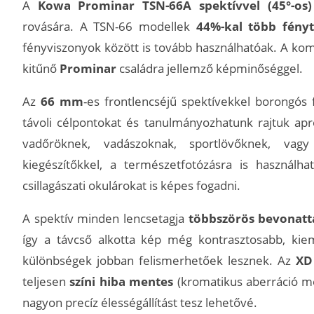
A
Kowa Prominar TSN-66A spektívvel (45°-os)
rovására. A TSN-66 modellek
44%-kal több fény
fényviszonyok között is tovább használhatóak. A kompa
kitűnő
Prominar
családra jellemző képminőséggel.
Az
66 mm
-es frontlencséjű spektívekkel borongós
távoli célpontokat és tanulmányozhatunk rajtuk apró
vadőröknek, vadászoknak, sportlövőknek, vagy
kiegészítőkkel, a természetfotózásra is használha
csillagászati okulárokat is képes fogadni.
A spektív minden lencsetagja
többszörös bevonatta
így a távcső alkotta kép még kontrasztosabb, kieme
különbségek jobban felismerhetőek lesznek. Az
XD 
teljesen
színi hiba mentes
(kromatikus aberráció me
nagyon precíz élességállítást tesz lehetővé.