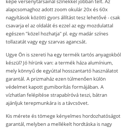
képe versenytársainál színekkel jobban telt. Az
alapcsomaghoz adott zoom okulár 20x és 60x
nagyítások közötti gyors állítást tesz lehetővé - csak
csavarja el az oldalát és ezzel az egy mozdulattal
egészen "közel hozhatja" pl. egy madár színes
tollazatát vagy egy szarvas agancsát.
Ugye Ön is szereti ha egy termék tartós anyagokból
készül? Jó hírünk van: a termék háza alumínium,
mely könnyű de egyúttal hosszantartó használatot
garantál. A prizmaház ezen túlmenően külön
védelmet kapott gumiborítás formájában. A
vízhatlan felépítése strapabíróvá teszi, bátran
ajánljuk terepmunkára is a távcsövet.
Kis mérete és tömege kényelmes hordozhatóságot
garantál, melyben a mellékelt hordtáska is nagy