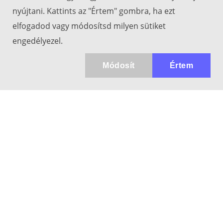
nyújtani. Kattints az "Értem" gombra, ha ezt
elfogadod vagy módosítsd milyen sütiket
engedélyezel.
Módosít
Értem
Kapcsolat
info@keresotavcso.hu
+36 20/516-44-58