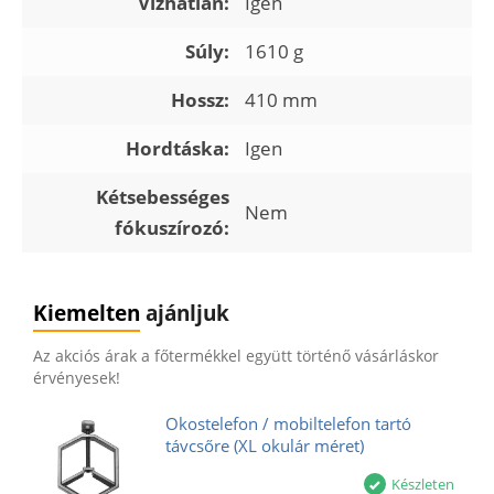
Vízhatlan:
Igen
Súly:
1610 g
Hossz:
410 mm
Hordtáska:
Igen
Kétsebességes
Nem
fókuszírozó:
Kiemelten
ajánljuk
Az akciós árak a főtermékkel együtt történő vásárláskor
érvényesek!
Okostelefon / mobiltelefon tartó
távcsőre (XL okulár méret)
Készleten