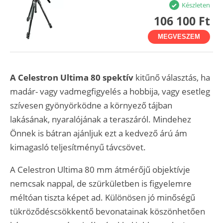
Készleten
106 100 Ft
MEGVESZEM
A Celestron Ultima 80 spektív
kitűnő választás, ha
madár- vagy vadmegfigyelés a hobbija, vagy esetleg
szívesen gyönyörködne a környező tájban
lakásának, nyaralójának a teraszáról. Mindehez
Önnek is bátran ajánljuk ezt a kedvező árú ám
kimagasló teljesítményű távcsövet.
A Celestron Ultima 80 mm átmérőjű objektívje
nemcsak nappal, de szürkületben is figyelemre
méltóan tiszta képet ad. Különösen jó minőségű
tükröződéscsökkentő bevonatainak köszönhetően