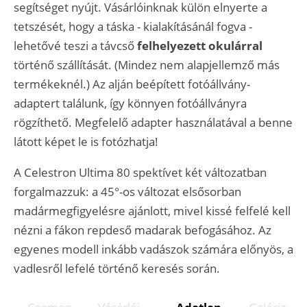
segítséget nyújt. Vásárlóinknak külön elnyerte a
tetszését, hogy a táska - kialakításánál fogva -
lehetővé teszi a távcső
felhelyezett okulárral
történő szállítását. (Mindez nem alapjellemző más
termékeknél.) Az alján beépített fotóállvány-
adaptert találunk, így könnyen fotóállványra
rögzíthető. Megfelelő adapter használatával a benne
látott képet le is fotózhatja!
A Celestron Ultima 80 spektívet két változatban
forgalmazzuk: a 45°-os változat elsősorban
madármegfigyelésre ajánlott, mivel kissé felfelé kell
nézni a fákon repdeső madarak befogásához. Az
egyenes modell inkább vadászok számára előnyös, a
vadlesről lefelé történő keresés során.