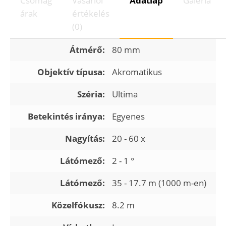
Csomag
Vásárlói
Adatlap
Galéria
árak
értékelés
(0)
Átmérő:
80 mm
Objektív típusa:
Akromatikus
Széria:
Ultima
Betekintés iránya:
Egyenes
Nagyítás:
20 - 60 x
Látómező:
2 - 1 °
Látómező:
35 - 17.7 m (1000 m-en)
Közelfókusz:
8.2 m