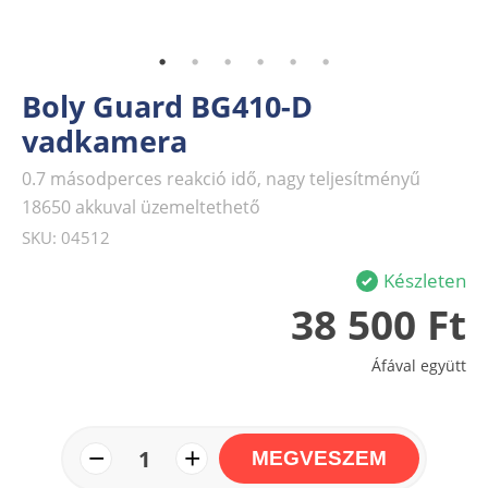
Boly Guard BG410-D
vadkamera
0.7 másodperces reakció idő, nagy teljesítményű
18650 akkuval üzemeltethető
SKU: 04512
Készleten
38 500 Ft
Áfával együtt
−
+
1
MEGVESZEM