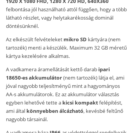
1920 X 1080 FHD, 1280 X 720 HD, 640X360
felbontása jól használható attól függően, hogy a több
látható részlet, vagy helytakarékosság dominál
döntésünknél.
Az elkészült felvételeket
mikro SD
kártyára (nem
tartozék) menti a készülék. Maximum 32 GB méretű
kártya kezelésére alkalmas.
A vadkamera áramellátását kettő darab
ipari
18650-es akkumulátor
(nem tartozék) látja el, ami
jóval nagyobb teljesítményű mint a hagyományos
AA-s akkumulátorok. Ez az akkumulátor választás
egyben lehetővé tette a
kicsi kompakt
felépítést,
ami által
könnyebben álcázható
, kevésbé feltűnő
nagyobb társainál.
A vadkamera háza
IP66
-as védettséggel rendelkezik