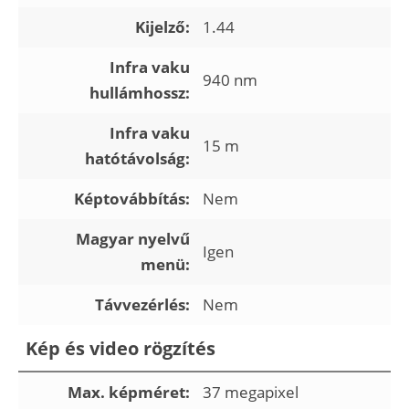
Kijelző:
1.44
Infra vaku
940 nm
hullámhossz:
Infra vaku
15 m
hatótávolság:
Képtovábbítás:
Nem
Magyar nyelvű
Igen
menü:
Távvezérlés:
Nem
Kép és video rögzítés
Max. képméret:
37 megapixel