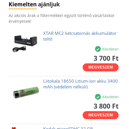
Kiemelten
ajánljuk
Az akciós árak a főtermékkel együtt történő vásárláskor
érvényesek!
XTAR MC2 kétcsatornás akkumulátor
töltő
Készleten
3 700 Ft
MEGVESZEM
Liitokala 18650 Litium-Ion akku 3400
mAh (védelem nélküli)
Készleten
3 800 Ft
MEGVESZEM
Kodak microSDHC 32 GB