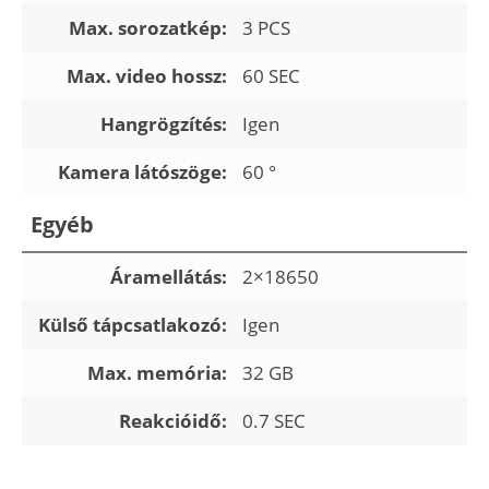
Max. sorozatkép:
3 PCS
Max. video hossz:
60 SEC
Hangrögzítés:
Igen
Kamera látószöge:
60 °
Egyéb
Áramellátás:
2×18650
Külső tápcsatlakozó:
Igen
Max. memória:
32 GB
Reakcióidő:
0.7 SEC