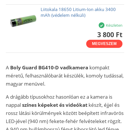
Liitokala 18650 Litium-Ion akku 3400
mAh (védelem nélküli)
Készleten
3 800 Ft
MEGVESZEM
A
Boly Guard BG410-D vadkamera
kompakt
méretű, felhasználóbarát készülék, komoly tudással,
magyar menüvel.
A drágább típusokhoz hasonlóan ez a kamera is
nappal
színes képeket és videókat
készít, éjjel és
rossz látási körülmények között beépített infravörös
LED-jével (940 nm) fekete-fehér felvételeket rögzít.
A 940 nm hullámhosszú fényt kibocsájtó led fénye