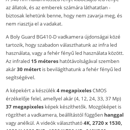
az állatok, és az emberek számára
láthatatlan -
biztosak lehetünk benne, hogy
nem zavarja meg, és
nem riasztja el
a vadakat.
A Boly Guard BG410-D vadkamera újdonságai közé
tartozik, hogy szabadon választhatunk az infra led
használata, vagy a fehér fényű led használata között.
Az infraled
15 méteres
hatótávolságával szemben
akár
30 métert
is bevilágíthatunk a fehér fényű led
segítségével.
A képekért a készülék
4 megapixeles
CMOS
érzékelője felel, amellyel akár (4, 12, 24, 33, 37 Mp)
37 megapixeles
képek készíthetők. Mozgóképet is
rögzíthet a vadkamera, beállítástól függően
hanggal
vagy anélkül. A videók választható
4K, 2720 x 1530,