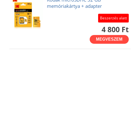
memóriakártya + adapter
Beszerzés alatt
4 800 Ft
MEGVESZEM