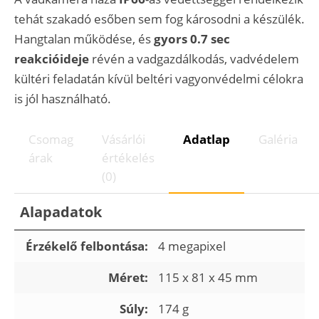
tehát szakadó esőben sem fog károsodni a készülék.
Hangtalan működése, és
gyors 0.7 sec
reakcióideje
révén a vadgazdálkodás, vadvédelem
kültéri feladatán kívül beltéri vagyonvédelmi célokra
is jól használható.
Csomag
Vásárlói
Adatlap
Galéria
árak
értékelés
(0)
Alapadatok
Érzékelő felbontása:
4 megapixel
Méret:
115 x 81 x 45 mm
Súly:
174 g