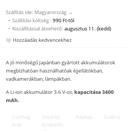
Szállítás ide: Magyarország
→
•
Szállítási költség :
990 Ft-tól
•
Kiszállítással átvehető:
augusztus 11. (kedd)
Hozzáadás kedvencekhez
A jó minőségű Japánban gyártott akkumulátorok
megbízhatóan használhatóak éjjellátókban,
vadkamerákban, lámpákban.
A Li-ion akkumulátor 3.6 V-os,
kapacitása 3400
mAh.
Csomag
Vásárlói
Adatlap
Galéria
árak
értékelés