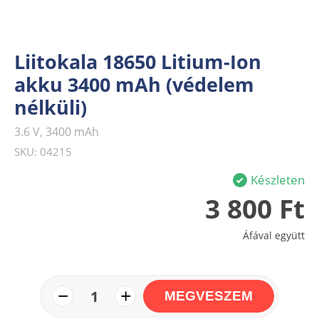
Liitokala 18650 Litium-Ion
akku 3400 mAh (védelem
nélküli)
3.6 V, 3400 mAh
SKU: 04215
Készleten
3 800 Ft
Áfával együtt
−
+
1
MEGVESZEM