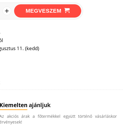
+
MEGVESZEM
→
ól
usztus 11. (kedd)
z
Kiemelten
ajánljuk
Az akciós árak a főtermékkel együtt történő vásárláskor
érvényesek!