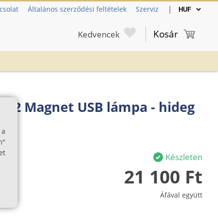
|
csolat
Általános szerződési feltételek
Szerviz
Kosár
Kedvencek
 C2 Magnet USB lámpa - hideg
 a
m"
et
Készleten
21 100 Ft
Áfával együtt