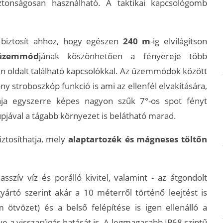
tonságosan használható. A taktikai kapcsológomb
biztosít ahhoz, hogy egészen
240 m
-ig elvilágítson
 üzemmód
jának köszönhetően a fényereje több
 oldalt található kapcsolókkal. Az üzemmódok között
 stroboszkóp funkció is ami az ellenfél elvakítására,
ája egyszerre képes nagyon szűk 7°-os spot fényt
pjával a tágabb környezet is belátható marad.
iztosíthatja, mely
alaptartozék és mágneses töltőn
ív víz és porálló kivitel, valamint - az átgondolt
gyártó szerint akár a 10 méterről történő leejtést is
m ötvözet) és a belső felépítése is igen ellenálló a
ve a visszarúgás hatását is. A legmagasabb IP68 szintű