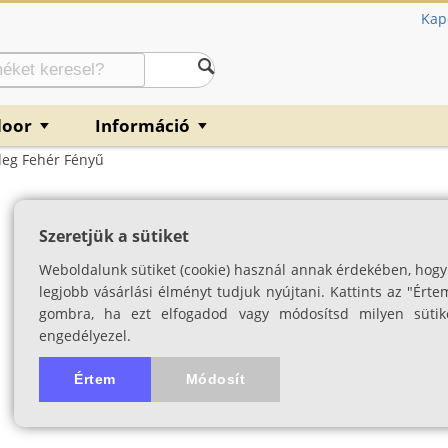
Kap
door
Információ
▼
▼
deg Fehér Fényű
Armytek Partner
Szeretjük a sütiket
fehér fényű
Weboldalunk sütiket (cookie) használ annak érdekében, hogy
SKU: 04096
legjobb vásárlási élményt tudjuk nyújtani. Kattints az "Érte
gombra, ha ezt elfogadod vagy módosítsd milyen sütik
engedélyezel.
Értem
Módosít