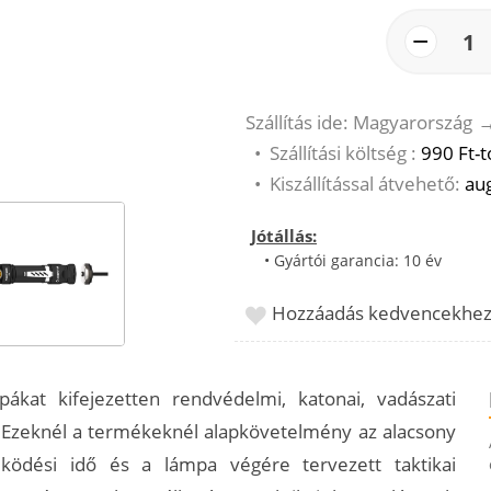
−
1
Szállítás ide: Magyarország
•
Szállítási költség :
990 Ft-t
•
Kiszállítással átvehető:
aug
Jótállás:
• Gyártói garancia: 10 év
Hozzáadás kedvencekhe
pákat kifejezetten rendvédelmi, katonai, vadászati
 Ezeknél a termékeknél alapkövetelmény az alacsony
ödési idő és a lámpa végére tervezett taktikai