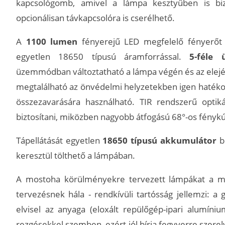
kapcsológomb, amivel a lámpa kesztyűben is biz
opcionálisan távkapcsolóra is cserélhető.
A
1100 lumen
fényerejű LED megfelelő fényerőt 
egyetlen 18650 típusú áramforrással.
5-féle
üzemmódban változtatható a lámpa végén és az elején
megtalálható az önvédelmi helyzetekben igen hatékony
összezavarására használható. TIR rendszerű optik
biztosítani, miközben nagyobb átfogású 68°-os fénykú
Tápellátását egyetlen
18650 típusú akkumulátor
b
keresztül tölthető a lámpában.
A mostoha körülményekre tervezett lámpákat a massz
tervezésnek hála - rendkívüli tartósság jellemzi: a 
elvisel az anyaga (eloxált repülőgép-ipari alumíniu
rezgésekkel szemben, ezért jól bírja fegyverre szerel