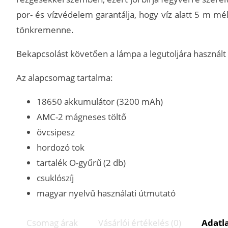
por- és vízvédelem garantálja, hogy víz alatt 5 m mél
tönkremenne.
Bekapcsolást követően a lámpa a legutoljára használt
Az alapcsomag tartalma:
18650 akkumulátor (3200 mAh)
AMC-2 mágneses töltő
övcsipesz
hordozó tok
tartalék O-gyűrű (2 db)
csuklószíj
magyar nyelvű használati útmutató
Csomag árak
Vásárlói értékelés (0)
Adatl