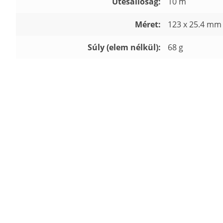
Ütésállóság:
10 m
Méret:
123 x 25.4 mm
Súly (elem nélkül):
68 g