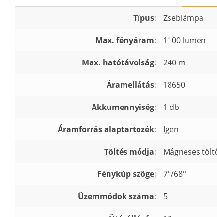
Típus:
Zseblámpa
Max. fényáram:
1100 lumen
Max. hatótávolság:
240 m
Áramellátás:
18650
Akkumennyiség:
1 db
Áramforrás alaptartozék:
Igen
Töltés módja:
Mágneses tölt
Fénykúp szöge:
7°/68°
Üzemmódok száma:
5