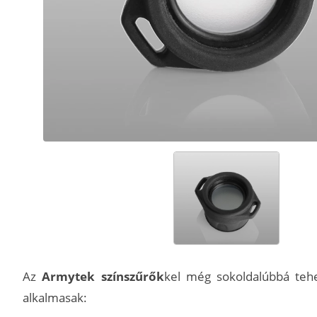
Az
Armytek színszűrők
kel még sokoldalúbbá teh
alkalmasak: