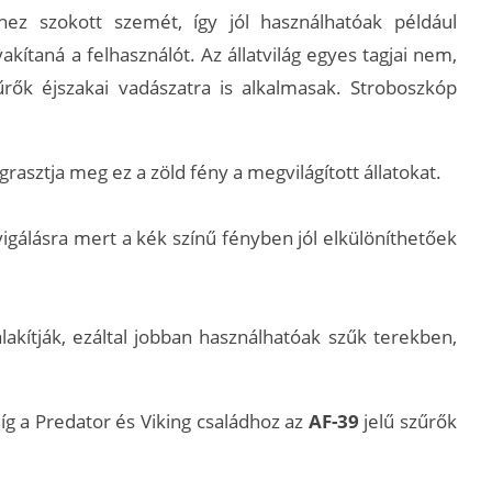
z szokott szemét, így jól használhatóak például
kítaná a felhasználót. Az állatvilág egyes tagjai nem,
űrők éjszakai vadászatra is alkalmasak. Stroboszkóp
asztja meg ez a zöld fény a megvilágított állatokat.
vigálásra mert a kék színű fényben jól elkülöníthetőek
akítják, ezáltal jobban használhatóak szűk terekben,
g a Predator és Viking családhoz az
AF-39
jelű szűrők