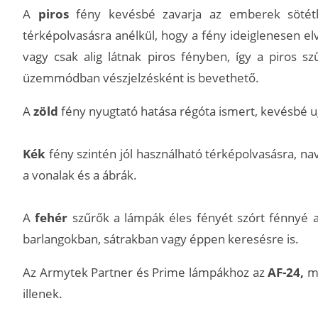
A
piros
fény kevésbé zavarja az emberek sötéthe
térképolvasásra anélkül, hogy a fény ideiglenesen elva
vagy csak alig látnak piros fényben, így a piros sz
üzemmódban vészjelzésként is bevethető.
A
zöld
fény nyugtató hatása régóta ismert, kevésbé ugr
Kék
fény szintén jól használható térképolvasásra, na
a vonalak és a ábrák.
A
fehér
szűrők a lámpák éles fényét szórt fénnyé al
barlangokban, sátrakban vagy éppen keresésre is.
Az Armytek Partner és Prime lámpákhoz az
AF-24,
mí
illenek.