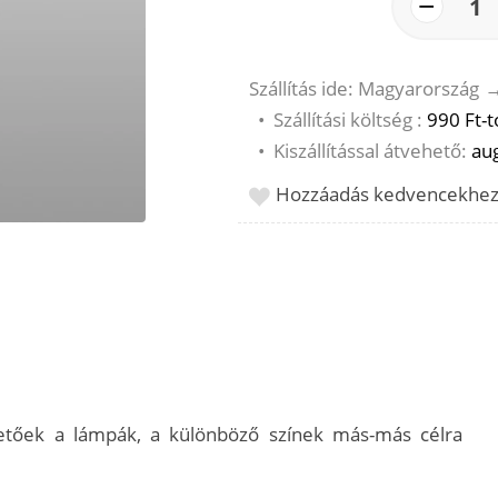
−
1
Szállítás ide: Magyarország
•
Szállítási költség :
990 Ft-t
•
Kiszállítással átvehető:
aug
Hozzáadás kedvencekhe
etőek a lámpák, a különböző színek más-más célra