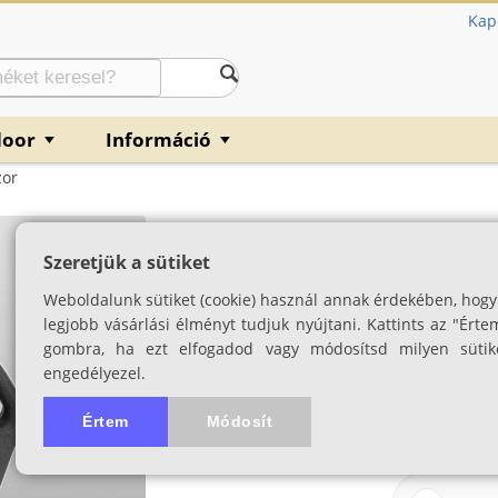
Kap
door
Információ
▼
▼
zor
Armytek AF-24 W
Szeretjük a sütiket
SKU: 02969
Weboldalunk sütiket (cookie) használ annak érdekében, hogy
legjobb vásárlási élményt tudjuk nyújtani. Kattints az "Érte
gombra, ha ezt elfogadod vagy módosítsd milyen sütik
engedélyezel.
Értem
Módosít