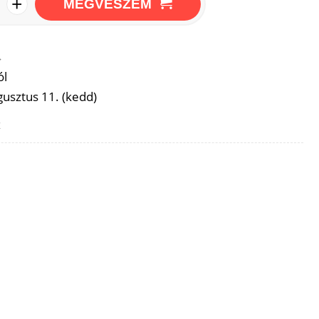
+
MEGVESZEM
→
ól
usztus 11. (kedd)
z