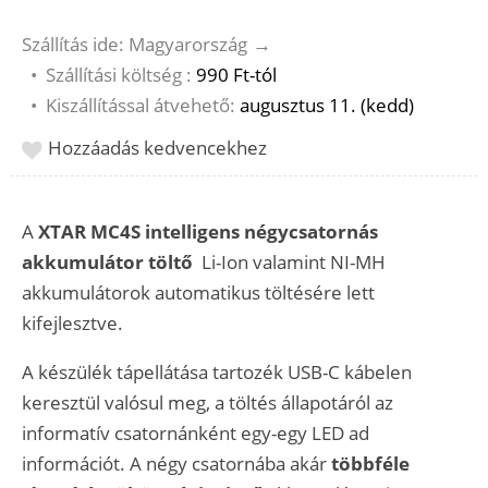
Szállítás ide: Magyarország
→
•
Szállítási költség :
990 Ft-tól
•
Kiszállítással átvehető:
augusztus 11. (kedd)
Hozzáadás kedvencekhez
A
XTAR MC4S intelligens négycsatornás
akkumulátor töltő
Li-Ion valamint NI-MH
akkumulátorok automatikus töltésére lett
kifejlesztve.
A készülék tápellátása tartozék USB-C kábelen
keresztül valósul meg, a töltés állapotáról az
informatív csatornánként egy-egy LED ad
információt. A négy csatornába akár
többféle