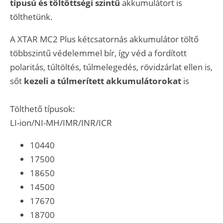
típusú és töltöttségi szintű
akkumulátort is
tölthetünk.
A XTAR MC2 Plus kétcsatornás akkumulátor töltő
többszintű védelemmel bír, így véd a fordított
polaritás, túltöltés, túlmelegedés, rövidzárlat ellen is,
sőt
kezeli a túlmerített akkumulátorokat
is
Tölthető típusok:
LI-ion/NI-MH/IMR/INR/ICR
10440
17500
18650
14500
17670
18700