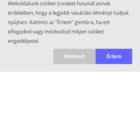
Weboldalunk sütiket (cookie) használ annak
érdekében, hogy a legjobb vásárlási élményt tudjuk
nyújtani. Kattints az "Értem" gombra, ha ezt
elfogadod vagy módosítsd milyen sütiket
engedélyezel.
Módosít
Értem
Kapcsolat
info@keresotavcso.hu