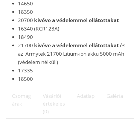
14650
18350
20700
kivéve a védelemmel ellátottakat
16340 (RCR123A)
18490
21700
kivéve a védelemmel ellátottakat
és
az Armytek 21700 Litium-ion akku 5000 mAh
(védelem nélküli)
17335
18500
Csomag
Vásárlói
Adatlap
Galéria
árak
értékelés
(0)