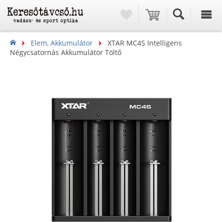
Elem, Akkumulátor
XTAR MC4S Intelligens
Négycsatornás Akkumulátor Töltő