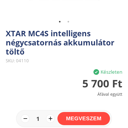
XTAR MC4S intelligens
négycsatornás akkumulátor
töltő
SKU: 04110
Készleten
5 700 Ft
Áfával együtt
−
+
1
MEGVESZEM