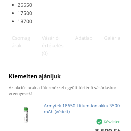
26650
17500
18700
Csomag
Vásárlói
Adatlap
Galéria
árak
értékelés
(0)
Kiemelten
ajánljuk
Az akciós árak a főtermékkel együtt történő vásárláskor
érvényesek!
Armytek 18650 Litium-ion akku 3500
mAh (védett)
Készleten
8 600 Ft