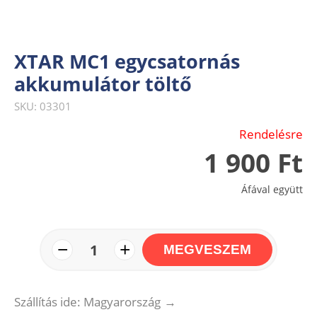
XTAR MC1 egycsatornás
akkumulátor töltő
SKU: 03301
Rendelésre
1 900 Ft
Áfával együtt
−
+
1
MEGVESZEM
Szállítás ide: Magyarország
→