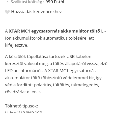
•
Szállítási költség :
990 Ft-tól
Hozzáadás kedvencekhez
A
XTAR MC1 egycsatornás akkumulátor töltő
Li-
Ion akkumulátorok automatikus töltésére lett
kifejlesztve.
A készülék tápellátása tartozék USB kábelen
keresztül valósul meg, a töltés állapotáról visszajelző
LED ad információt. A XTAR MC1 egycsatornás
akkumulátor töltő többszintű védelemmel bír, így
véd a fordított polaritás, túltöltés, túlmelegedés,
rövidzárlat ellen is.
Tölthető típusok:
LI-ion/IMR/INR/ICR