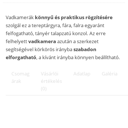
Vadkamerák
könnyű és praktikus rögzítésére
szolgál ez a tereptárgyra, fára, falra egyaránt
felfogatható, tányér talapzatú konzol. Az erre
felhelyett
vadkamera
azután a szerkezet
segítségével körkörös irányba
szabadon
elforgatható
, a kívánt irányba könnyen beállítható.
Csomag
Vásárlói
Adatlap
Galéria
árak
értékelés
(0)