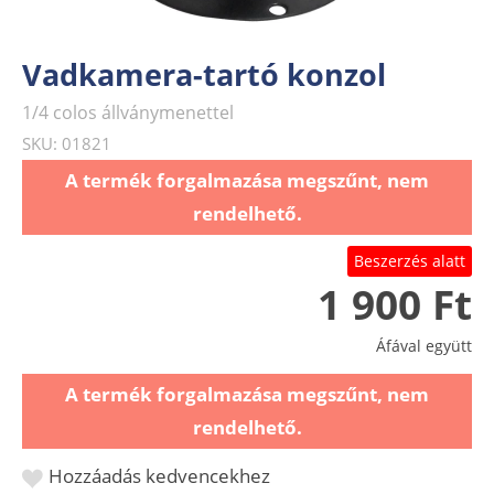
Vadkamera-tartó konzol
1/4 colos állványmenettel
SKU: 01821
A termék forgalmazása megszűnt, nem
rendelhető.
Beszerzés alatt
1 900 Ft
Áfával együtt
A termék forgalmazása megszűnt, nem
rendelhető.
Hozzáadás kedvencekhez