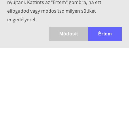
nyújtani. Kattints az "Értem" gombra, ha ezt
elfogadod vagy módosítsd milyen sütiket
engedélyezel.
Módosít
Értem
Kapcsolat
info@keresotavcso.hu
+36 20/516-44-58
Hétfő - Péntek: 9:30-17:00