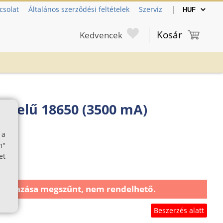
|
csolat
Általános szerződési feltételek
Szerviz
Kosár
Kedvencek
vitelű 18650 (3500 mA)
 a
m"
et
almazása megszűnt, nem rendelhető.
Beszerzés alatt