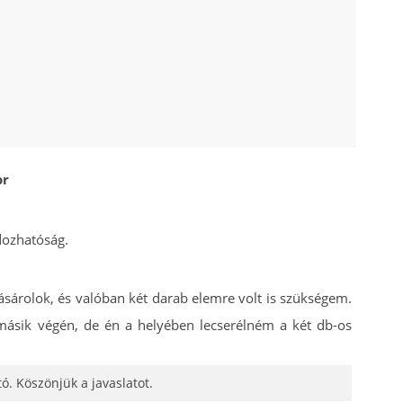
or
dozhatóság.
ásárolok, és valóban két darab elemre volt is szükségem.
 másik végén, de én a helyében lecserélném a két db-os
ó. Köszönjük a javaslatot.