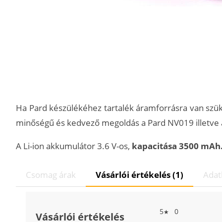
Ha Pard készülékéhez tartalék áramforrásra van szü
minőségű és kedvező megoldás a Pard NV019 illetve
A Li-ion akkumulátor 3.6 V-os,
kapacitása 3500 mAh
Csomag árak
Vásárlói értékelés (1)
Adat
5
0
★
Vásárlói értékelés