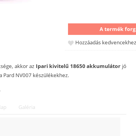
A termék forg
Hozzáadás kedvencekhe
ksége, akkor az
Ipari kivitelű 18650 akkumulátor
jó
 a Pard NV007 készülékekhez.
.
lap
Galéria