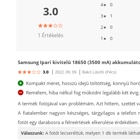
4
0
★
3.0
3
1
★
2
0
★
1 Értékelés
1
0
★
Samsung Ipari kivitelű 18650 (3500 mA) akkumulát
|
|
3.0
2022. 09. 09.
Bakó László
(Pécs)
+
Kompakt méret, hosszú idejű töltöttség, könnyű hor
−
Remélem, hiba nélkül fog működni legalább két évig.
A termék fotójával van problémám. Azt hittem, szettet v
A fiatalember nagyon készséges, tárgyilagos a telefon
fotót egy darabosra a félreértések elkerülése érdekében.
Válaszunk:
A fotót lecseréltük, melyen 1 db termék láthat