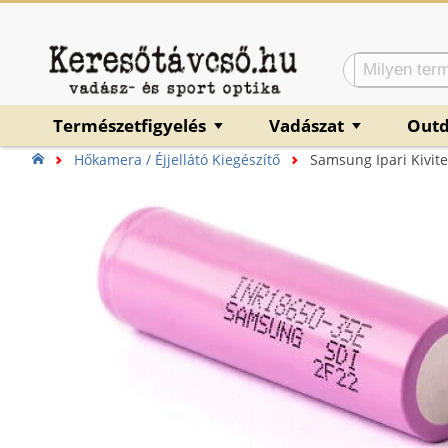
Természetfigyelés
Vadászat
Out
▼
▼
Hőkamera / Éjjellátó Kiegészítő
Samsung Ipari Kivit