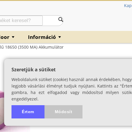
Kap
door
Információ
▼
▼
elű 18650 (3500 MA) Akkumulátor
Samsung Ipari ki
Szeretjük a sütiket
akkumulátor
Weboldalunk sütiket (cookie) használ annak érdekében, hogy
3.6 V, 3500 mA
legjobb vásárlási élményt tudjuk nyújtani. Kattints az "Érte
gombra, ha ezt elfogadod vagy módosítsd milyen sütik
SKU: 03618
engedélyezel.
3.0
1 értékelés
A termék forg
Értem
Módosít