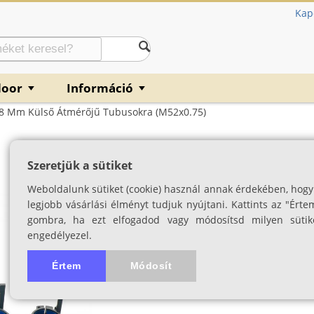
Kap
door
Információ
▼
▼
8 Mm Külső Átmérőjű Tubusokra (M52x0.75)
Rusan QR adapt
Szeretjük a sütiket
tubusokra (M52x
Weboldalunk sütiket (cookie) használ annak érdekében, hogy
(AD 540 58)
legjobb vásárlási élményt tudjuk nyújtani. Kattints az "Érte
gombra, ha ezt elfogadod vagy módosítsd milyen sütik
SKU: 02610
engedélyezel.
Értem
Módosít