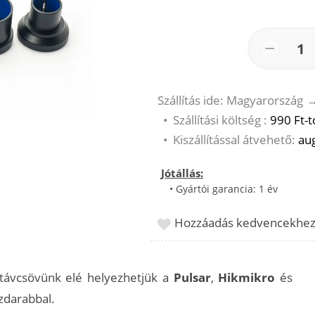
−
1
Szállítás ide: Magyarország
•
Szállítási költség :
990 Ft-t
•
Kiszállítással átvehető:
aug
Jótállás:
• Gyártói garancia: 1 év
Hozzáadás kedvencekhe
ltávcsövünk elé helyezhetjük a
Pulsar
,
Hikmikro
és
özdarabbal.