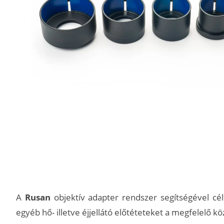
A
Rusan
objektív adapter rendszer segítségével cé
egyéb hő- illetve éjjellátó előtéteteket a megfelelő k