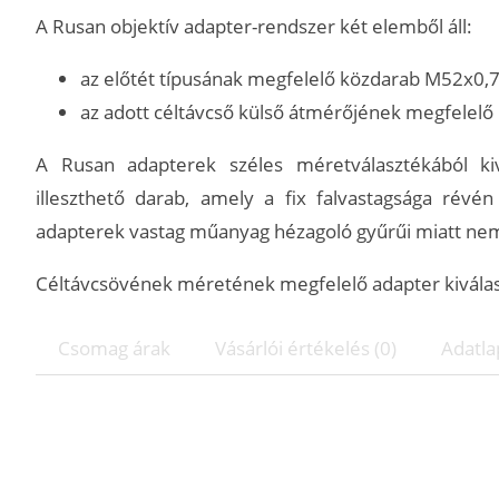
A Rusan objektív adapter-rendszer két elemből áll:
az előtét típusának megfelelő közdarab M52x0,
az adott céltávcső külső átmérőjének megfelel
A Rusan adapterek széles méretválasztékából ki
illeszthető darab, amely a fix falvastagsága révé
adapterek vastag műanyag hézagoló gyűrűi miatt nem f
Céltávcsövének méretének megfelelő adapter kiválaszt
Csomag árak
Vásárlói értékelés (0)
Adatla