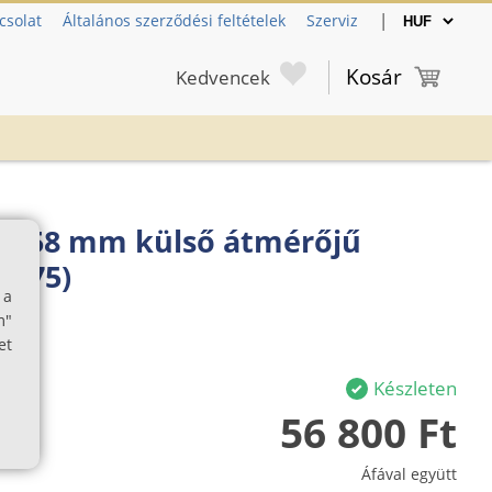
|
csolat
Általános szerződési feltételek
Szerviz
Kosár
Kedvencek
er 58 mm külső átmérőjű
0.75)
 a
m"
et
Készleten
56 800 Ft
Áfával együtt