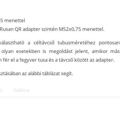
75 menettel
ő Rusan QR adapter szintén M52x0,75 menettel.
választható a céltávcső tubusméretéhez pontosan
n olyan esetekben is megoldást jelent, amikor más
ér el a fegyver tusa és a távcső között az adapter.
ásában az alábbi táblázat segít.
p
Galéria