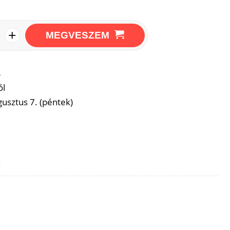
+
MEGVESZEM
→
ól
usztus 7. (péntek)
z