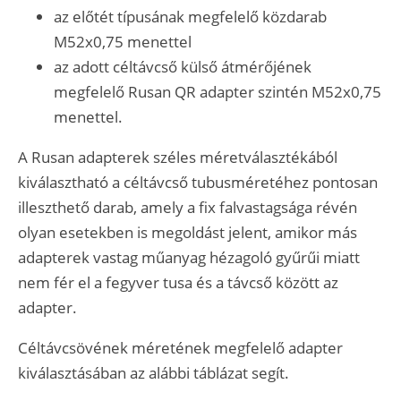
az előtét típusának megfelelő közdarab
M52x0,75 menettel
az adott céltávcső külső átmérőjének
megfelelő Rusan QR adapter szintén M52x0,75
menettel.
A Rusan adapterek széles méretválasztékából
kiválasztható a céltávcső tubusméretéhez pontosan
illeszthető darab, amely a fix falvastagsága révén
olyan esetekben is megoldást jelent, amikor más
adapterek vastag műanyag hézagoló gyűrűi miatt
nem fér el a fegyver tusa és a távcső között az
adapter.
Céltávcsövének méretének megfelelő adapter
kiválasztásában az alábbi táblázat segít.