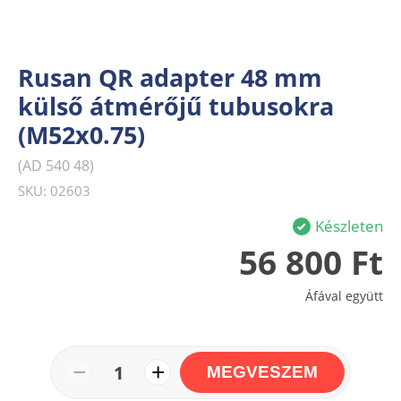
Rusan QR adapter 48 mm
külső átmérőjű tubusokra
(M52x0.75)
(AD 540 48)
SKU: 02603
Készleten
56 800 Ft
Áfával együtt
−
+
1
MEGVESZEM