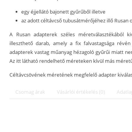
egy éjjellátó bajonett gyűrűből illetve
az adott céltávcső tubusátmérőjéhez illő Rusan 
A Rusan adapterek széles méretválasztékából ki
illeszthető darab, amely a fix falvastagsága révé
adapterek vastag műanyag hézagoló gyűrűi miatt nem 
Az itt látható rendelhető méreteken kívül más méret
Céltávcsövének méretének megfelelő adapter kiválaszt
Csomag árak
Vásárlói értékelés (0)
Adatla