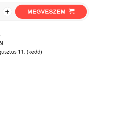
+
MEGVESZEM
→
ól
usztus 11. (kedd)
z