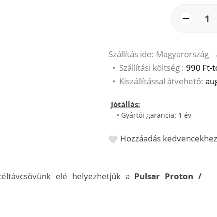
−
1
Szállítás ide: Magyarország
•
Szállítási költség :
990 Ft-t
•
Kiszállítással átvehető:
aug
Jótállás:
• Gyártói garancia: 1 év
Hozzáadás kedvencekhe
céltávcsövünk elé helyezhetjük a
Pulsar
Proton /