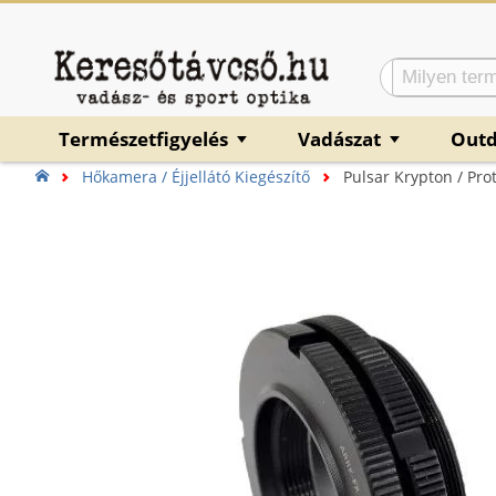
Természetfigyelés
Vadászat
Out
▼
▼
Hőkamera / Éjjellátó Kiegészítő
Pulsar Krypton / Pr