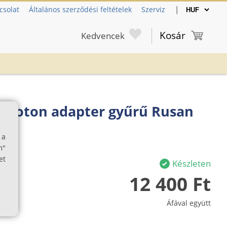
|
csolat
Általános szerződési feltételek
Szerviz
Kosár
Kedvencek
/ Proton adapter gyűrű Rusan
 a
m"
et
Készleten
12 400 Ft
Áfával együtt