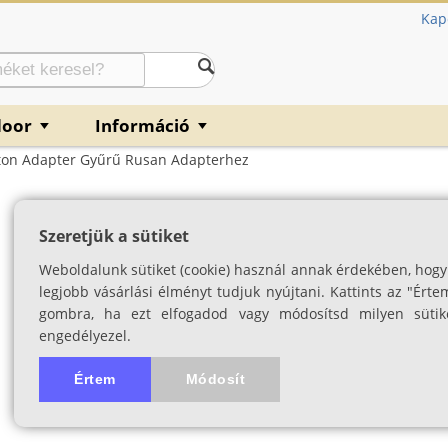
Kap
door
Információ
▼
▼
oton Adapter Gyűrű Rusan Adapterhez
Pulsar Krypton 
Szeretjük a sütiket
adapterhez
Weboldalunk sütiket (cookie) használ annak érdekében, hogy
SKU: 03116
legjobb vásárlási élményt tudjuk nyújtani. Kattints az "Érte
gombra, ha ezt elfogadod vagy módosítsd milyen sütik
engedélyezel.
Értem
Módosít