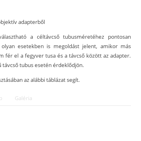
objektív adapterből
választható a céltávcső tubusméretéhez pontosan
n olyan esetekben is megoldást jelent, amikor más
fér el a fegyver tusa és a távcső között az adapter.
ű távcső tubus esetén érdeklődjön.
ásában az alábbi táblázat segít.
p
Galéria