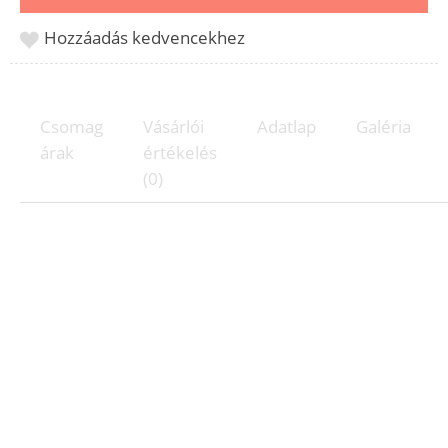
Hozzáadás kedvencekhez
Csomag
Vásárlói
Adatlap
Galéria
árak
értékelés
(0)