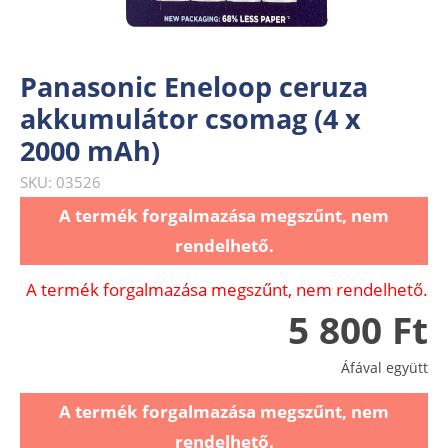
Panasonic Eneloop ceruza
akkumulátor csomag (4 x
2000 mAh)
SKU: 03526
A termék forgalmazása megszűnt, nem
rendelhető.
A termék forgalmazása megszűnt, nem rendelhető.
5 800 Ft
Áfával együtt
A termék forgalmazása megszűnt, nem
rendelhető.