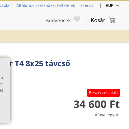
|
csolat
Általános szerződési feltételek
Szerviz
Kosár
Kedvencek
nder T4 8x25 távcső
 a
m"
et
Beszerzés alatt
34 600 Ft
Áfával együtt