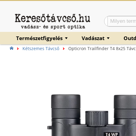
Természetfigyelés
Vadászat
Out
▼
▼
Kétszemes Távcső
Opticron Trailfinder T4 8x25 Táv