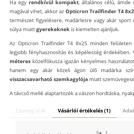
Ha egy
rendkívül kompakt
, általános célú, ámde 
magával vihet, akkor az
Opticron Trailfinder T4 8x
természet figyelésere, madárlesre vagy akár sport
súlya miatt
gyerekeknek
is kiemelten ajánljuk.
Az Opticron Trailfinder T4 8x25 minden felülete
legjobb fényhasznosítás és képélesség érdekében. 
méteres
közelfókusza igazán kényelmes használatot 
hanem egy akár közeli ágon ülő madárka színes
visszacsavarható szemkagylója
miatt szemüvegesek
A távcső mellé alaptartozék a vászon hordtáska, nyak
Csomag árak
Vásárlói értékelés (1)
Adat
5
1
★