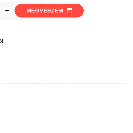
+
MEGVESZEM
→
ól
z