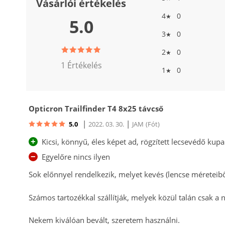
Vásárlói értékelés
4
0
★
5.0
3
0
★
2
0
★
1 Értékelés
1
0
★
Opticron Trailfinder T4 8x25 távcső
|
|
5.0
2022. 03. 30.
JAM
(Fót)
+
Kicsi, könnyű, éles képet ad, rögzített lecsevédő kup
−
Egyelőre nincs ilyen
Sok előnnyel rendelkezik, melyet kevés (lencse méretei
Számos tartozékkal szállítják, melyek közül talán csak 
Nekem kiválóan bevált, szeretem használni.