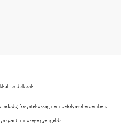
akkal rendelkezik
ből adódó) fogyatékosság nem befolyásol érdemben.
a nyakpánt minősége gyengébb.