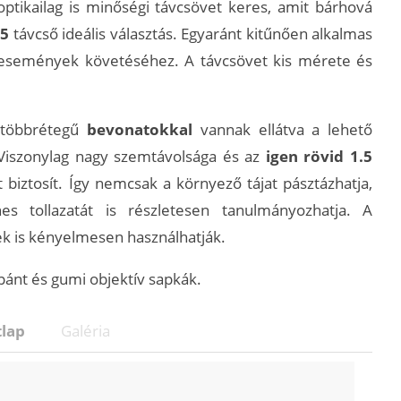
optikailag is minőségi távcsövet keres, amit bárhová
25
távcső ideális választás. Egyaránt kitűnően alkalmas
 események követéséhez. A távcsövet kis mérete és
n többrétegű
bevonatokkal
vannak ellátva a lehető
Viszonylag nagy szemtávolsága és az
igen rövid 1.5
biztosít. Így nemcsak a környező tájat pásztázhatja,
 tollazatát is részletesen tanulmányozhatja. A
 is kényelmesen használhatják.
pánt és gumi objektív sapkák.
lap
Galéria