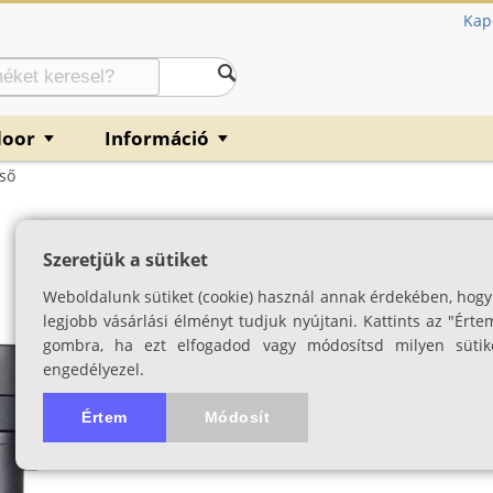
Kap
door
Információ
▼
▼
cső
Opticron Trailfi
Szeretjük a sütiket
SKU: 03638
Weboldalunk sütiket (cookie) használ annak érdekében, hogy
5.0
1 értékelés
legjobb vásárlási élményt tudjuk nyújtani. Kattints az "Érte
gombra, ha ezt elfogadod vagy módosítsd milyen sütik
engedélyezel.
Értem
Módosít