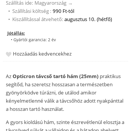
Szállítás ide: Magyarország
→
•
Szállítási költség :
990 Ft-tól
•
Kiszállítással átvehető:
augusztus 10. (hétfő)
Jótállás:
• Gyártói garancia: 2 év
Hozzáadás kedvencekhez
Az
Opticron távcső tartó hám (25mm)
praktikus
segítőd, ha szeretsz hosszasan a természetben
gyönyörködve túrázni, de utálod amikor
kényelmetlenné válik a távcsőhöz adott nyakpánttal
a hosszan tartó használat.
A gyors kioldású hám, szinte észrevétlenül elosztja a
távcsöved súlyát a vállaidon és a hátadon ahelyett,