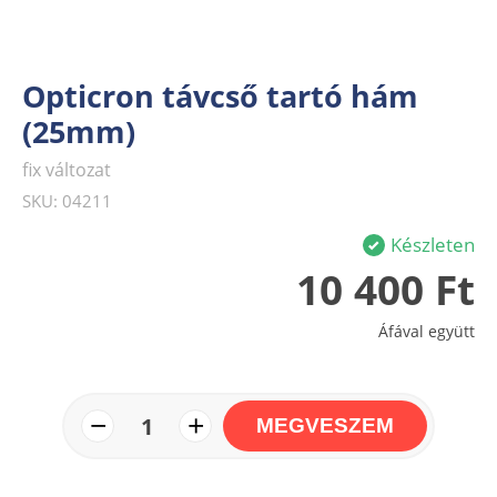
Opticron távcső tartó hám
(25mm)
fix változat
SKU: 04211
Készleten
10 400 Ft
Áfával együtt
−
+
1
MEGVESZEM