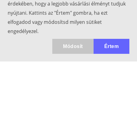
érdekében, hogy a legjobb vásárlási élményt tudjuk
nyújtani. Kattints az "Értem" gombra, ha ezt
elfogadod vagy módosítsd milyen sütiket
engedélyezel.
Módosít
Értem
Kapcsolat
info@keresotavcso.hu
+36 20/516-44-58