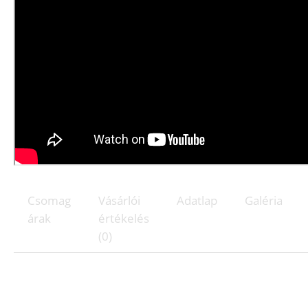
Csomag
Vásárlói
Adatlap
Galéria
árak
értékelés
(0)