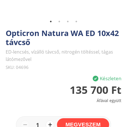
Opticron Natura WA ED 10x42
távcső
ED-lencsés, vízálló távcső, nitrogén töltéssel, tágas
látómezővel
SKU: 04696
Készleten
135 700 Ft
Áfával együtt
−
+
1
MEGVESZEM