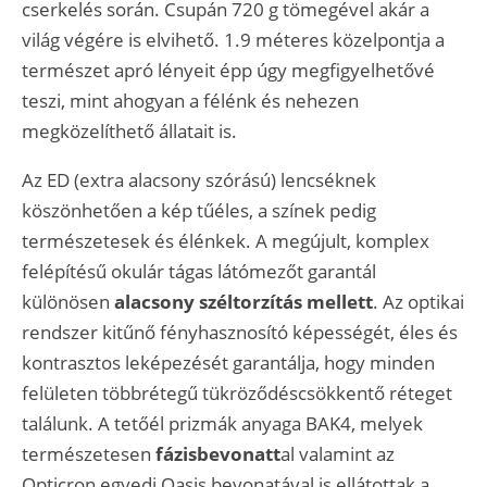
cserkelés során. Csupán 720 g tömegével akár a
világ végére is elvihető. 1.9 méteres közelpontja a
természet apró lényeit épp úgy megfigyelhetővé
teszi, mint ahogyan a félénk és nehezen
megközelíthető állatait is.
Az ED (extra alacsony szórású) lencséknek
köszönhetően a kép tűéles, a színek pedig
természetesek és élénkek. A megújult, komplex
felépítésű okulár tágas látómezőt garantál
különösen
alacsony széltorzítás mellett
. Az optikai
rendszer kitűnő fényhasznosító képességét, éles és
kontrasztos leképezését garantálja, hogy minden
felületen többrétegű tükröződéscsökkentő réteget
találunk. A tetőél prizmák anyaga BAK4, melyek
természetesen
fázisbevonatt
al valamint az
Opticron egyedi Oasis bevonatával is ellátottak a