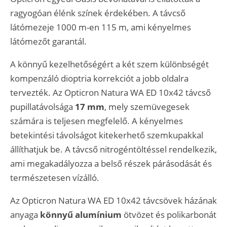
ragyogóan élénk színek érdekében. A távcső
látómezeje 1000 m-en 115 m, ami kényelmes
látómezőt garantál.
A könnyű kezelhetőségért a két szem különbségét
kompenzáló dioptria korrekciót a jobb oldalra
tervezték. Az Opticron Natura WA ED 10x42 távcső
pupillatávolsága
17 mm
, mely szemüvegesek
számára is teljesen megfelelő. A kényelmes
betekintési távolságot kitekerhető szemkupakkal
állíthatjuk be. A távcső nitrogéntöltéssel rendelkezik,
ami megakadályozza a belső részek párásodását és
természetesen vízálló.
Az Opticron Natura WA ED 10x42 távcsövek házának
anyaga
könnyű alumínium
ötvözet és polikarbonát