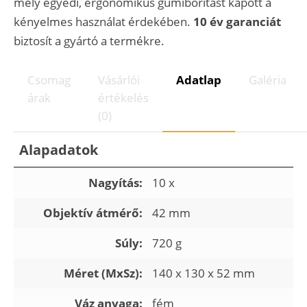
mely egyedi, ergonomikus gumiborítást kapott a
kényelmes használat érdekében.
10 év garanciát
biztosít a gyártó a termékre.
Csomag
Vásárlói
Adatlap
Galéria
árak
értékelés
(0)
Alapadatok
Nagyítás:
10 x
Objektív átmérő:
42 mm
Súly:
720 g
Méret (MxSz):
140 x 130 x 52 mm
Váz anyaga:
fém