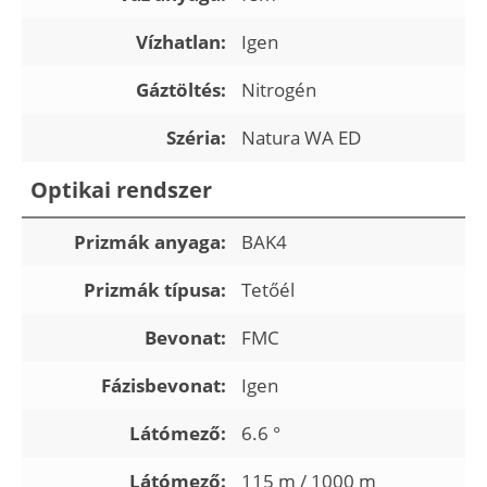
Vízhatlan:
Igen
Gáztöltés:
Nitrogén
Széria:
Natura WA ED
Optikai rendszer
Prizmák anyaga:
BAK4
Prizmák típusa:
Tetőél
Bevonat:
FMC
Fázisbevonat:
Igen
Látómező:
6.6 °
Látómező:
115 m / 1000 m