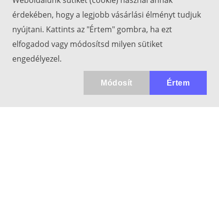
Weboldalunk sütiket (cookie) használ annak
érdekében, hogy a legjobb vásárlási élményt tudjuk
nyújtani. Kattints az "Értem" gombra, ha ezt
elfogadod vagy módosítsd milyen sütiket
engedélyezel.
Módosít
Értem
Kapcsolat
info@keresotavcso.hu