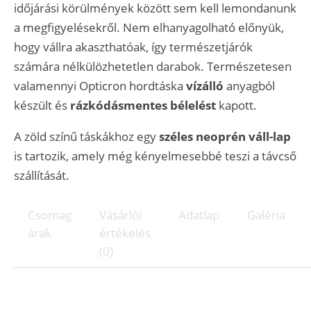
időjárási körülmények között sem kell lemondanunk
a megfigyelésekről. Nem elhanyagolható előnyük,
hogy vállra akaszthatóak, így természetjárók
számára nélkülözhetetlen darabok. Természetesen
valamennyi Opticron hordtáska
vízálló
anyagból
készült és
rázkódásmentes bélelést
kapott.
A zöld színű táskákhoz egy
széles neoprén váll-lap
is tartozik, amely még kényelmesebbé teszi a távcső
szállítását.
Csomag
Vásárlói
Adatlap
Galéria
árak
értékelés
(0)