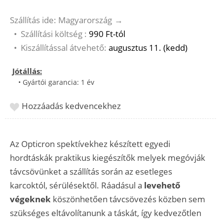
Szállítás ide: Magyarország
→
•
Szállítási költség :
990 Ft-tól
•
Kiszállítással átvehető:
augusztus 11. (kedd)
Jótállás:
• Gyártói garancia: 1 év
Hozzáadás kedvencekhez
Az Opticron spektívekhez készített egyedi
hordtáskák praktikus kiegészítők melyek megóvják
távcsövünket a szállítás során az esetleges
karcoktól, sérülésektől. Ráadásul a
levehető
végeknek
köszönhetően távcsövezés közben sem
szükséges eltávolítanunk a táskát, így kedvezőtlen