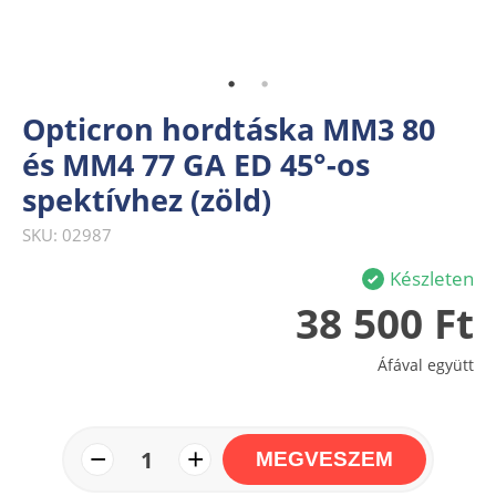
Opticron hordtáska MM3 80
és MM4 77 GA ED 45°-os
spektívhez (zöld)
SKU: 02987
Készleten
38 500 Ft
Áfával együtt
−
+
1
MEGVESZEM