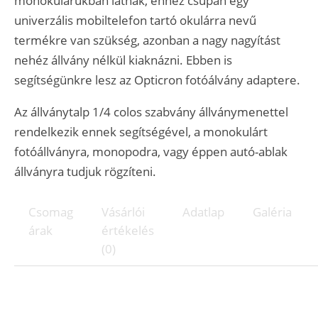
monokulárukban látnak, ehhez csupán egy
univerzális mobiltelefon tartó okulárra nevű
termékre van szükség, azonban a nagy nagyítást
nehéz állvány nélkül kiaknázni. Ebben is
segítségünkre lesz az Opticron fotóálvány adaptere.
Az állványtalp 1/4 colos szabvány állványmenettel
rendelkezik ennek segítségével, a monokulárt
fotóállványra, monopodra, vagy éppen autó-ablak
állványra tudjuk rögzíteni.
Csomag
Vásárlói
Adatlap
Galéria
árak
értékelés
(0)