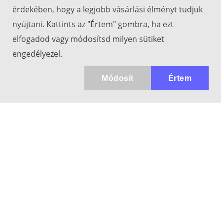
érdekében, hogy a legjobb vásárlási élményt tudjuk
nyújtani. Kattints az "Értem" gombra, ha ezt
elfogadod vagy módosítsd milyen sütiket
engedélyezel.
Módosít
Értem
Kapcsolat
info@keresotavcso.hu