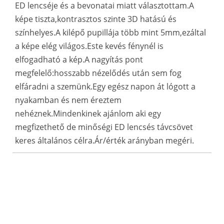
ED lencséje és a bevonatai miatt választottam.A
képe tiszta,kontrasztos szinte 3D hatású és
színhelyes.A kilépő pupillája több mint 5mm,ezáltal
a képe elég világos.Este kevés fénynél is
elfogadható a kép.A nagyítás pont
megfelelő:hosszabb nézelődés után sem fog
elfáradni a szemünk.Egy egész napon át lógott a
nyakamban és nem éreztem
nehéznek.Mindenkinek ajánlom aki egy
megfizethető de minőségi ED lencsés távcsövet
keres általános célra.Ár/érték arányban megéri.