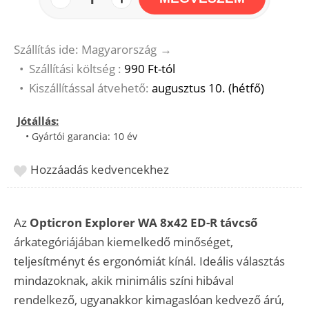
Szállítás ide: Magyarország
→
•
Szállítási költség :
990 Ft-tól
•
Kiszállítással átvehető:
augusztus 10. (hétfő)
Jótállás:
• Gyártói garancia: 10 év
Hozzáadás kedvencekhez
Az
Opticron Explorer WA 8x42 ED-R távcső
árkategóriájában kiemelkedő minőséget,
teljesítményt és ergonómiát kínál. Ideális választás
mindazoknak, akik minimális színi hibával
rendelkező, ugyanakkor kimagaslóan kedvező árú,