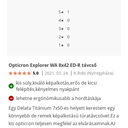
5
1
★
4
0
★
3
0
★
2
0
★
1
0
★
Opticron Explorer WA 8x42 ED-R távcső
|
|
5.0
2021. 03. 24.
K.Robi
(Nyíregyháza)
kis súly,kiváló képalkotás,erős de kicsi
+
felépítés,kényelmes nyakpánt
−
lehetne ergónómikusabb a hordtáskája
Egy Delata Titánium 7x50-es helyett kerestem egy
könnyebb de remek képalkotású túratávcsövet.Ez a
kis opticron teljesen megfelel az elvárásaimnak.Az