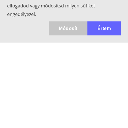
elfogadod vagy módosítsd milyen sütiket
engedélyezel.
Módosít
Értem
Kapcsolat
info@keresotavcso.hu
+36 20/516-44-58
Hétfő - Péntek: 9:30-17:00