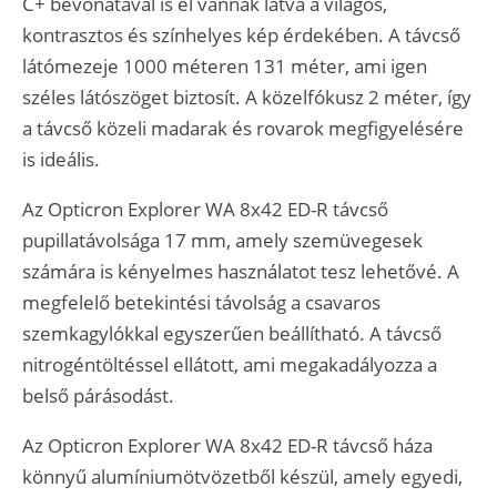
C+ bevonatával is el vannak látva a világos,
kontrasztos és színhelyes kép érdekében. A távcső
látómezeje 1000 méteren 131 méter, ami igen
széles látószöget biztosít. A közelfókusz 2 méter, így
a távcső közeli madarak és rovarok megfigyelésére
is ideális.
Az Opticron Explorer WA 8x42 ED-R távcső
pupillatávolsága 17 mm, amely szemüvegesek
számára is kényelmes használatot tesz lehetővé. A
megfelelő betekintési távolság a csavaros
szemkagylókkal egyszerűen beállítható. A távcső
nitrogéntöltéssel ellátott, ami megakadályozza a
belső párásodást.
Az Opticron Explorer WA 8x42 ED-R távcső háza
könnyű alumíniumötvözetből készül, amely egyedi,