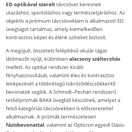
ED optikával szerelt
távcsövet keresnek
utazáshoz, sportoláshoz vagy természetjáráshoz. Az
objektív a prémium távcsövekben is alkalmazott ED
üvegtagot tartalmaz, amely kiemelkedően
kontrasztos képet és élénk színeket biztosít.
A megújult, összetett felépítésű okulár tágas
látómezőt nyújt, különösen
alacsony széltorzítás
mellett. Az optikai rendszer kiváló
fényhasznosítását, valamint éles és kontrasztos
leképezését a többrétegű tükröződéscsökkentő
bevonatok segítik. A Schmidt–Pechan rendszerű
tetőélprizmák BAK4 üvegből készülnek, amelyet a
felső kategóriás távcsövekben is előszeretettel
alkalmaznak. A prizmák természetesen
fázisbevonattal
, valamint az Opticron egyedi Oasis-