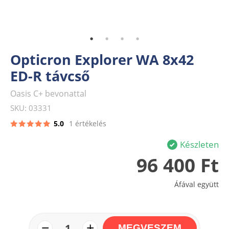
Opticron Explorer WA 8x42
ED-R távcső
Oasis C+ bevonattal
SKU: 03331
5.0
1 értékelés
Készleten
96 400 Ft
Áfával együtt
−
+
1
MEGVESZEM