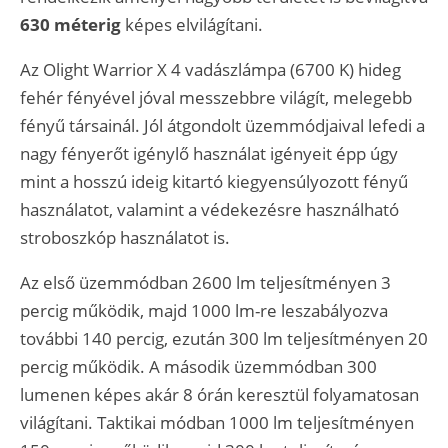
630 méterig
képes elvilágítani.
Az Olight Warrior X 4 vadászlámpa (6700 K) hideg
fehér fényével jóval messzebbre világít, melegebb
fényű társainál. Jól átgondolt üzemmódjaival lefedi a
nagy fényerőt igénylő használat igényeit épp úgy
mint a hosszú ideig kitartó kiegyensúlyozott fényű
használatot, valamint a védekezésre használható
stroboszkóp használatot is.
Az első üzemmódban 2600 lm teljesítményen 3
percig működik, majd 1000 lm-re leszabályozva
további 140 percig, ezután 300 lm teljesítményen 20
percig működik. A második üzemmódban 300
lumenen képes akár 8 órán keresztül folyamatosan
világítani. Taktikai módban 1000 lm teljesítményen