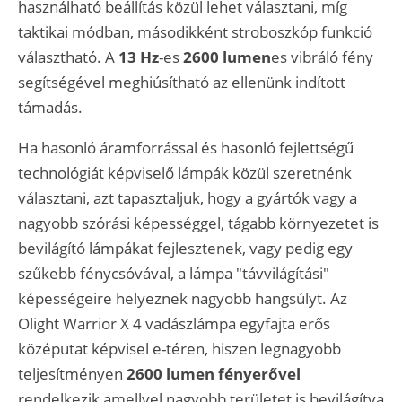
használható beállítás közül lehet választani, míg
taktikai módban, másodikként stroboszkóp funkció
választható. A
13 Hz
-es
2600 lumen
es vibráló fény
segítségével meghiúsítható az ellenünk indított
támadás.
Ha hasonló áramforrással és hasonló fejlettségű
technológiát képviselő lámpák közül szeretnénk
választani, azt tapasztaljuk, hogy a gyártók vagy a
nagyobb szórási képességgel, tágabb környezetet is
bevilágító lámpákat fejlesztenek, vagy pedig egy
szűkebb fénycsóvával, a lámpa "távvilágítási"
képességeire helyeznek nagyobb hangsúlyt. Az
Olight Warrior X 4 vadászlámpa egyfajta erős
középutat képvisel e-téren, hiszen legnagyobb
teljesítményen
2600 lumen fényerővel
rendelkezik amellyel nagyobb területet is bevilágítva