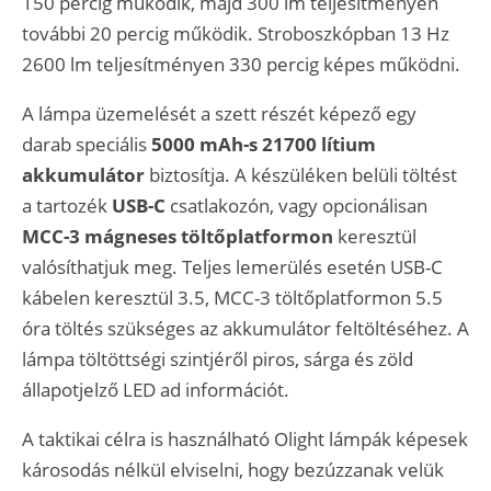
150 percig működik, majd 300 lm teljesítményen
további 20 percig működik. Stroboszkópban 13 Hz
2600 lm teljesítményen 330 percig képes működni.
A lámpa üzemelését a szett részét képező egy
darab speciális
5000 mAh-s 21700 lítium
akkumulátor
biztosítja. A készüléken belüli töltést
a tartozék
USB-C
csatlakozón, vagy opcionálisan
MCC-3 mágneses töltőplatformon
keresztül
valósíthatjuk meg.
Teljes lemerülés esetén USB-C
kábelen keresztül 3.5, MCC-3 töltőplatformon 5.5
óra töltés szükséges az akkumulátor feltöltéséhez. A
lámpa töltöttségi szintjéről piros, sárga és zöld
állapotjelző LED ad információt.
A taktikai célra is használható Olight lámpák képesek
károsodás nélkül elviselni, hogy bezúzzanak velük