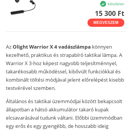
Készleten
15 300 Ft
MEGVESZEM
Az
Olight Warrior X 4 vadászlámpa
könnyen
kezelhető, praktikus és strapabíró taktikai lámpa. A
Warrior X 3-hoz képest nagyobb teljesítménnyel,
takarékosabb működéssel, kibővült funkciókkal és
kombinált töltési módjával jelent előrelépést kisebb
testvérével szemben.
Általános és taktikai üzemmódjai között bekapcsolt
állapotban a hátsó akkumulátor takaró kupak
elcsavarásával tudunk váltani. Előbbi üzemmódban
egy erős és egy gyengébb, de hosszabb ideig