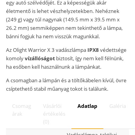
egy autó szélvédőjét. Ez a képességük akár
életmentő is lehet vészhelyzetekben. Nehéznek
(249 g) vagy túl nagynak (149.5 mm x 39.5 mm x
26.2 mm) semmiképpen nem tekinthető a lámpa,
bánni fogjuk ha nem visszük magunkkal.
Az Olight Warrior X 3 vadászlámpa
IPX8
védettsége
komoly
vízállóságot
biztosít, így nem kell félnünk,
ha esőben kell használnunk a lámpánkat.
A csomagban a lámpán és a töltőkábelen kívül, övre
csíptethető stabil műanyag tokot is találunk.
Csomag
Vásárlói
Adatlap
Galéria
árak
értékelés
(0)
Vadászlámpa, taktikai