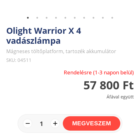
Olight Warrior X 4
vadászlámpa
Mágneses töltőplatform, tartozék akkumulátor
SKU: 04511
Rendelésre (1-3 napon belül)
57 800 Ft
Áfával együtt
−
+
1
MEGVESZEM