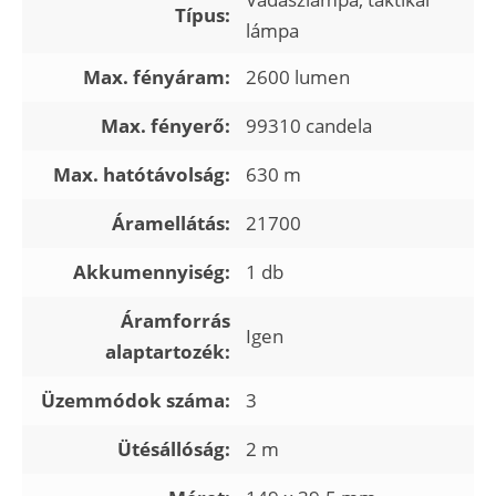
Típus:
lámpa
Max. fényáram:
2600 lumen
Max. fényerő:
99310 candela
Max. hatótávolság:
630 m
Áramellátás:
21700
Akkumennyiség:
1 db
Áramforrás
Igen
alaptartozék:
Üzemmódok száma:
3
Ütésállóság:
2 m