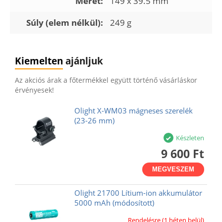
Méret:
149 x 39.5 mm
Súly (elem nélkül):
249 g
Kiemelten
ajánljuk
Az akciós árak a főtermékkel együtt történő vásárláskor
érvényesek!
Olight X-WM03 mágneses szerelék
(23-26 mm)
Készleten
9 600 Ft
MEGVESZEM
Olight 21700 Lítium-ion akkumulátor
5000 mAh (módosított)
Rendelésre (1 héten belül)