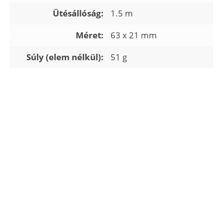
Ütésállóság:
1.5 m
Méret:
63 x 21 mm
Súly (elem nélkül):
51 g