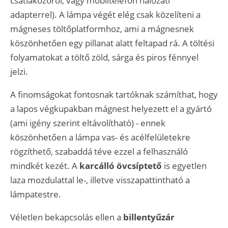
csatlakozóról, vagy mobiltelefon hálózati
adapterrel). A lámpa végét elég csak közelíteni a
mágneses töltőplatformhoz, ami a mágnesnek
köszönhetően egy pillanat alatt feltapad rá. A töltési
folyamatokat a töltő zöld, sárga és piros fénnyel
jelzi.
A finomságokat fontosnak tartóknak számíthat, hogy
a lapos végkupakban mágnest helyezett el a gyártó
(ami igény szerint eltávolítható) - ennek
köszönhetően a lámpa vas- és acélfelületekre
rögzíthető, szabaddá téve ezzel a felhasználó
mindkét kezét. A
karcálló övcsíptető
is egyetlen
laza mozdulattal le-, illetve visszapattintható a
lámpatestre.
Véletlen bekapcsolás ellen a
billentyűzár