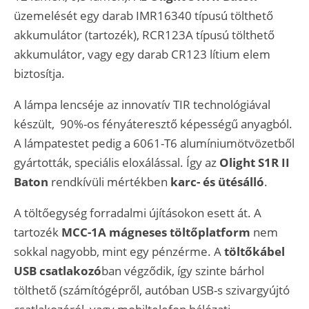
üzemelését egy darab
IMR16340 típusú tölthető
akkumulátor (tartozék),
RCR123A típusú tölthető
akkumulátor, vagy egy darab CR123 lítium elem
biztosítja
.
A lámpa lencséje az innovatív TIR technológiával
készült, 90%-os fényáteresztő képességű anyagból.
A lámpatestet pedig a 6061-T6 alumíniumötvözetből
gyártották, speciális eloxálással. Így az
Olight S1R II
Baton
rendkívüli mértékben
karc- és ütésálló
.
A töltőegység forradalmi újításokon esett át. A
tartozék
MCC-1A mágneses töltőplatform
nem
sokkal nagyobb, mint egy pénzérme. A
töltőkábel
USB
csatlakozó
ban végződik, így szinte bárhol
tölthető (számítógépről, autóban USB-s szivargyújtó