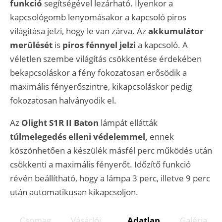
funkció
segítségével lezárható. Ilyenkor a
kapcsológomb lenyomásakor a kapcsoló piros
világítása jelzi, hogy le van zárva. Az
akkumulátor
merülését
is
piros fénnyel jelzi
a kapcsoló. A
véletlen szembe világítás csökkentése érdekében
bekapcsoláskor a fény fokozatosan erősödik a
maximális fényerőszintre, kikapcsoláskor pedig
fokozatosan halványodik el.
Az
Olight S1R II Baton
lámpát ellátták
túlmelegedés elleni védelemmel,
ennek
köszönhetően a készülék másfél perc működés után
csökkenti a maximális fényerőt. Időzítő funkció
révén beállítható, hogy a lámpa 3 perc, illetve 9 perc
után automatikusan kikapcsoljon.
Csomag
Vásárlói
Adatlap
Galéria