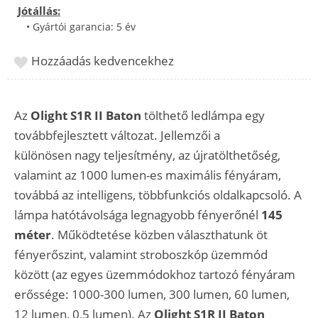
Jótállás:
• Gyártói garancia: 5 év
Hozzáadás kedvencekhez
Az
Olight S1R II Baton
tölthető ledlámpa egy
továbbfejlesztett változat. Jellemzői a
különösen nagy teljesítmény, az újratölthetőség,
valamint az 1000 lumen-es maximális fényáram,
továbbá az intelligens, többfunkciós oldalkapcsoló. A
lámpa hatótávolsága legnagyobb fényerőnél
145
méter
. Működtetése közben választhatunk öt
fényerőszint, valamint stroboszkóp üzemmód
között (az egyes üzemmódokhoz tartozó fényáram
erőssége: 1000-300 lumen, 300 lumen, 60 lumen,
12 lumen, 0,5 lumen). Az
Olight S1R II Baton