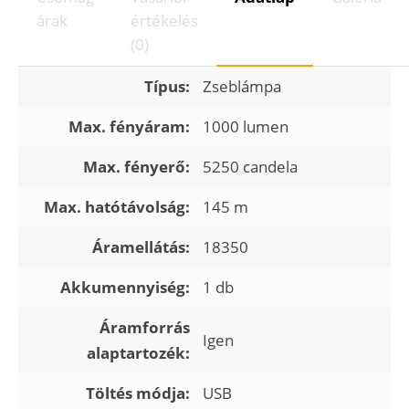
árak
értékelés
(0)
Típus:
Zseblámpa
Max. fényáram:
1000 lumen
Max. fényerő:
5250 candela
Max. hatótávolság:
145 m
Áramellátás:
18350
Akkumennyiség:
1 db
Áramforrás
Igen
alaptartozék:
Töltés módja:
USB