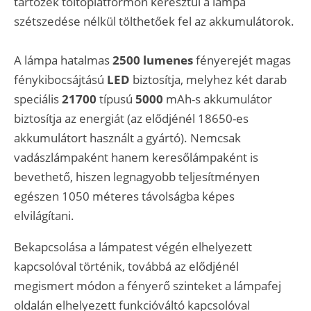
tartozék töltőplatformon keresztül a lámpa
szétszedése nélkül tölthetőek fel az akkumulátorok.
A lámpa hatalmas
2500 lumenes
fényerejét magas
fénykibocsájtású
LED
biztosítja, melyhez két darab
speciális
21700
típusú
5000
mAh-s akkumulátor
biztosítja az energiát (az elődjénél 18650-es
akkumulátort használt a gyártó). Nemcsak
vadászlámpaként hanem keresőlámpaként is
bevethető, hiszen legnagyobb teljesítményen
egészen
1050 méteres távolságba képes
elvilágítani.
Bekapcsolása a lámpatest végén elhelyezett
kapcsolóval történik, továbbá az elődjénél
megismert módon a fényerő szinteket a lámpafej
oldalán elhelyezett funkcióváltó kapcsolóval