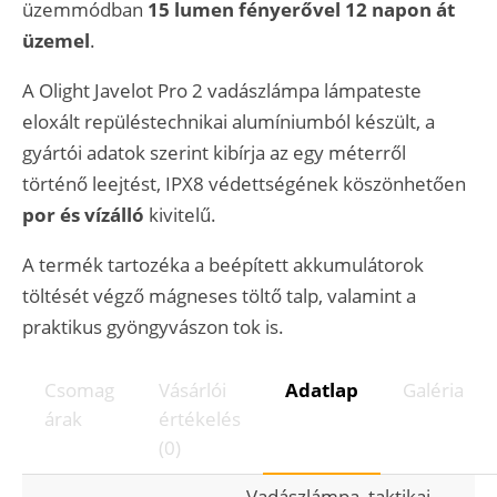
üzemmódban
15 lumen fényerővel 12 napon át
üzemel
.
A Olight Javelot Pro 2 vadászlámpa lámpateste
eloxált repüléstechnikai alumíniumból készült, a
gyártói adatok szerint kibírja az egy méterről
történő leejtést, IPX8 védettségének köszönhetően
por és vízálló
kivitelű.
A termék tartozéka a beépített akkumulátorok
töltését végző mágneses töltő talp, valamint a
praktikus gyöngyvászon tok is.
Csomag
Vásárlói
Adatlap
Galéria
árak
értékelés
(0)
Vadászlámpa, taktikai