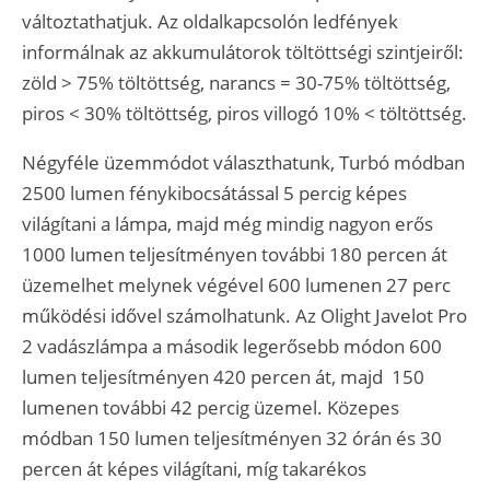
változtathatjuk. Az oldalkapcsolón ledfények
informálnak az akkumulátorok töltöttségi szintjeiről:
zöld > 75% töltöttség, narancs = 30-75% töltöttség,
piros < 30% töltöttség, piros villogó 10% < töltöttség.
Négyféle üzemmódot választhatunk, Turbó módban
2500 lumen fénykibocsátással 5 percig képes
világítani a lámpa, majd még mindig nagyon erős
1000 lumen teljesítményen további 180 percen át
üzemelhet melynek végével 600 lumenen 27 perc
működési idővel számolhatunk. Az Olight Javelot Pro
2 vadászlámpa a második legerősebb módon 600
lumen teljesítményen 420 percen át, majd 150
lumenen további 42 percig üzemel. Közepes
módban 150 lumen teljesítményen 32 órán és 30
percen át képes világítani, míg takarékos