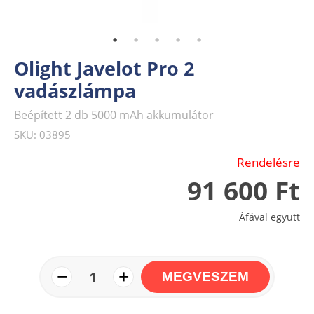
Olight Javelot Pro 2
vadászlámpa
Beépített 2 db 5000 mAh akkumulátor
SKU: 03895
Rendelésre
91 600 Ft
Áfával együtt
−
+
1
MEGVESZEM