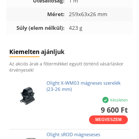
Ütésállóság:
1 m
Méret:
259x63x26 mm
Súly (elem nélkül):
423 g
Kiemelten
ajánljuk
Az akciós árak a főtermékkel együtt történő vásárláskor
érvényesek!
Olight X-WM03 mágneses szerelék
(23-26 mm)
Készleten
9 600 Ft
MEGVESZEM
Olight sROD mágneseses