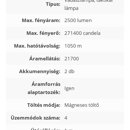
Típus:
lámpa
Max. fényáram:
2500 lumen
Max. fényerő:
271400 candela
Max. hatótávolság:
1050 m
Áramellátás:
21700
Akkumennyiség:
2 db
Áramforrás
Igen
alaptartozék:
Töltés módja:
Mágneses töltő
Üzemmódok száma:
4