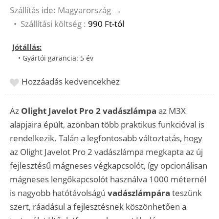
Szállítás ide: Magyarország
→
•
Szállítási költség :
990 Ft-tól
Jótállás:
• Gyártói garancia: 5 év
Hozzáadás kedvencekhez
Az
Olight Javelot Pro 2 vadászlámpa
az M3X
alapjaira épült, azonban több praktikus funkcióval is
rendelkezik. Talán a legfontosabb változtatás, hogy
az Olight
Javelot Pro 2 vadászlámpa megkapta az új
fejlesztésű mágneses végkapcsolót, így opcionálisan
mágneses lengőkapcsolót használva 1000 méternél
is nagyobb hatótávolságú
vadászlámpára
teszünk
szert, ráadásul a fejlesztésnek köszönhetően a