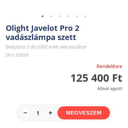
Olight Javelot Pro 2
vadászlámpa szett
Beépített 2 db 5000 mAh akkumulátor
SKU: 03896
Rendelésre
125 400 Ft
Áfával együtt
−
+
1
MEGVESZEM