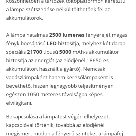
köszönhetően a tartozék töltőplatformon keresztül
a lámpa szétszedése nélkül tölthetőek fel az
akkumulátorok.
A lámpa hatalmas
2500 lumenes
fényerejét magas
fénykibocsájtású
LED
biztosítja, melyhez két darab
speciális
21700
típusú
5000
mAh-s akkumulátor
biztosítja az energiát (az elődjénél 18650-es
akkumulátort használt a gyártó). Nemcsak
vadászlámpaként hanem keresőlámpaként is
bevethető, hiszen legnagyobb teljesítményen
egészen
1050 méteres távolságba képes
elvilágítani.
Bekapcsolása a lámpatest végén elhelyezett
kapcsolóval történik, továbbá az elődjénél
megismert módon a fényerő szinteket a lámpafej