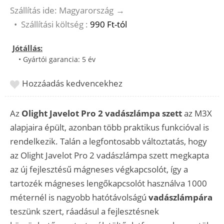
Szállítás ide: Magyarország
→
•
Szállítási költség :
990 Ft-tól
Jótállás:
• Gyártói garancia: 5 év
Hozzáadás kedvencekhez
Az
Olight Javelot Pro 2 vadászlámpa szett
az M3X
alapjaira épült, azonban több praktikus funkcióval is
rendelkezik. Talán a legfontosabb változtatás, hogy
az Olight
Javelot Pro 2 vadászlámpa szett megkapta
az új fejlesztésű mágneses végkapcsolót, így a
tartozék mágneses lengőkapcsolót használva 1000
méternél is nagyobb hatótávolságú
vadászlámpára
teszünk szert, ráadásul a fejlesztésnek