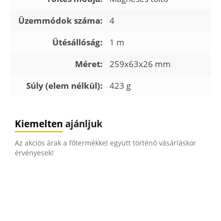
Üzemmódok száma:
4
Ütésállóság:
1 m
Méret:
259x63x26 mm
Súly (elem nélkül):
423 g
Kiemelten
ajánljuk
Az akciós árak a főtermékkel együtt történő vásárláskor
érvényesek!