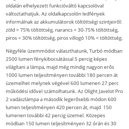
oldalán elhelyezett funkcióváltó kapcsolóval
változtathatjuk. Az oldalkapcsolón ledfények
informálnak az akkumulátorok töltöttségi szintjeiről:
zöld > 75% töltöttség, narancs = 30-75% töltöttség,
piros < 30% töltöttség, piros villogó 10% < töltöttség.
Négyféle üzemmódot választhatunk, Turbó módban
2500 lumen fénykibocsátással 5 percig képes
világítani a lámpa, majd még mindig nagyon erős
1000 lumen teljesítményen további 180 percen át
üzemelhet melynek végével 600 lumenen 27 perc
működési idővel számolhatunk. Az Olight Javelot Pro
2 vadászlámpa a második legerősebb módon 600
lumen teljesítményen 420 percen át, majd 150
lumenen további 42 percig üzemel. Közepes
módban 150 lumen teljesítményen 32 órán és 30