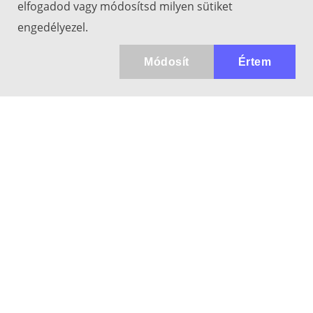
elfogadod vagy módosítsd milyen sütiket
engedélyezel.
Módosít
Értem
Kapcsolat
info@keresotavcso.hu
+36 20/516-44-58
Hétfő - Péntek: 9:30-17:00