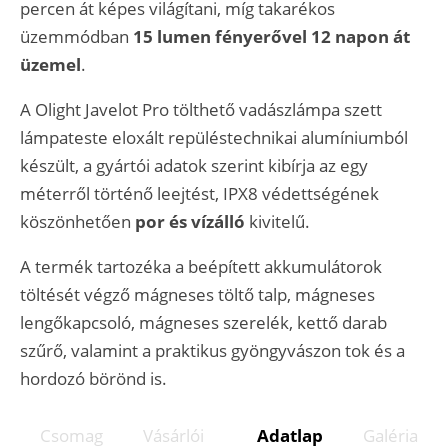
percen át képes világítani, míg takarékos
üzemmódban
15 lumen fényerővel 12 napon át
üzemel
.
A Olight Javelot Pro tölthető vadászlámpa szett
lámpateste eloxált repüléstechnikai alumíniumból
készült, a gyártói adatok szerint kibírja az egy
méterről történő leejtést, IPX8 védettségének
köszönhetően
por és vízálló
kivitelű.
A termék tartozéka a beépített akkumulátorok
töltését végző mágneses töltő talp, mágneses
lengőkapcsoló, mágneses szerelék, kettő darab
szűrő, valamint a praktikus gyöngyvászon tok és a
hordozó börönd is.
Csomag
Vásárlói
Adatlap
Galéria