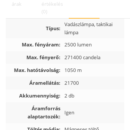
árak
értékelés
(0)
Vadászlámpa, taktikai
Típus:
lámpa
Max. fényáram:
2500 lumen
Max. fényerő:
271400 candela
Max. hatótávolság:
1050 m
Áramellátás:
21700
Akkumennyiség:
2 db
Áramforrás
Igen
alaptartozék:
Töltés módja:
Mágneses töltő