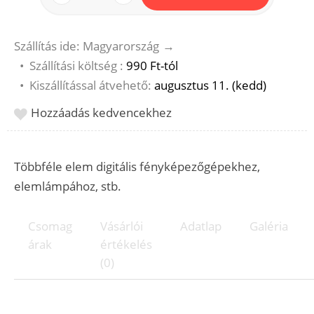
Szállítás ide: Magyarország
→
•
Szállítási költség :
990 Ft-tól
•
Kiszállítással átvehető:
augusztus 11. (kedd)
Hozzáadás kedvencekhez
Többféle elem digitális fényképezőgépekhez,
elemlámpához, stb.
Csomag
Vásárlói
Adatlap
Galéria
árak
értékelés
(0)