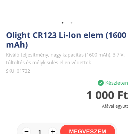
Olight CR123 Li-Ion elem (1600
mAh)
Kiváló teljesítmény, nagy kapacitás (1600 mAh), 3.7 V,
túltöltés és mélykisülés ellen védettek
SKU: 01732
Készleten
1 000 Ft
Áfával együtt
−
+
1
MEGVESZEM