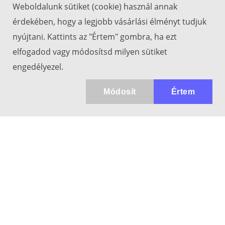
Weboldalunk sütiket (cookie) használ annak
érdekében, hogy a legjobb vásárlási élményt tudjuk
nyújtani. Kattints az "Értem" gombra, ha ezt
elfogadod vagy módosítsd milyen sütiket
engedélyezel.
Módosít
Értem
Kapcsolat
info@keresotavcso.hu