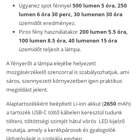
Ugyanez spot fénnyel
500 lumen 5 óra, 250
lumen 6 óra 30 perc, 30 lumenen 30 óra
üzemidőt eredményez.
Piros fény használatakor
200 lumen 5.5 óra,
100 lumen 8.5 óra, 40 lumenen 15 óra
üzemidőt teljesít a lámpa.
A fényerőt a lámpa elejébe helyezett
mozgásérzékelő szenzorral is szabályozhatjuk, ami
sáros, szennyezett környezetben igen praktikus
megoldást jelent.
Alaptartozékként beépített Li-ion akkut (
2650
mAh)
a tartozék USB-C töltő kábelen keresztül tudunk
tölteni, töltöttségi szintjét hátul vörös LED kijelző
mutatja, amely a kerékpárosok és gyalogolók
láthatóságát is szolgálja egyben.