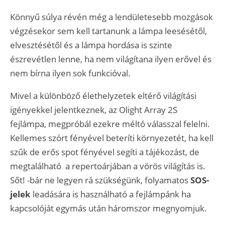
Könnyű súlya révén még a lendületesebb mozgások
végzésekor sem kell tartanunk a lámpa leesésétől,
elvesztésétől és a lámpa hordása is szinte
észrevétlen lenne, ha nem világítana ilyen erővel és
nem bírna ilyen sok funkcióval.
Mivel a különböző élethelyzetek eltérő világítási
igényekkel jelentkeznek, az Olight Array 2S
fejlámpa, megpróbál ezekre méltó válasszal felelni.
Kellemes szórt fényével beteríti környezetét, ha kell
szűk de erős spot fényével segíti a tájékozást, de
megtalálható a repertoárjában a vörös világítás is.
Sőt! -bár ne legyen rá szükségünk, folyamatos
SOS-
jelek
leadására is használható a fejlámpánk ha
kapcsolóját egymás után háromszor megnyomjuk.