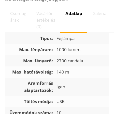
Csomag
Vásárlói
Adatlap
Galéria
árak
értékelés
(0)
Típus:
Fejlámpa
Max. fényáram:
1000 lumen
Max. fényerő:
2700 candela
Max. hatótávolság:
140 m
Áramforrás
Igen
alaptartozék:
Töltés módja:
USB
Üzemmódok száma:
10