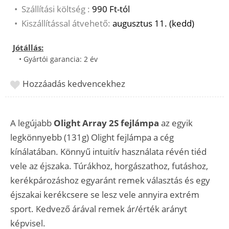
•
Szállítási költség :
990 Ft-tól
•
Kiszállítással átvehető:
augusztus 11. (kedd)
Jótállás:
• Gyártói garancia: 2 év
Hozzáadás kedvencekhez
A legújabb
Olight Array 2S fejlámpa
az egyik
legkönnyebb (131g) Olight fejlámpa a cég
kínálatában. Könnyű intuitív használata révén tiéd
vele az éjszaka. Túrákhoz, horgászathoz, futáshoz,
kerékpározáshoz egyaránt remek választás és egy
éjszakai kerékcsere se lesz vele annyira extrém
sport. Kedvező árával remek ár/érték arányt
képvisel.