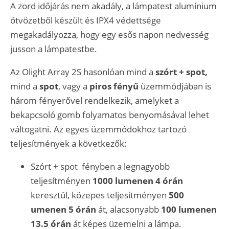
A zord időjárás nem akadály, a lámpatest alumínium
ötvözetből készült és IPX4 védettsége
megakadályozza, hogy egy esős napon nedvesség
jusson a lámpatestbe.
Az Olight Array 2S hasonlóan mind a
szórt + spot,
mind a
spot
, vagy a
piros fényű
üzemmódjában is
három fényerővel rendelkezik, amelyket a
bekapcsoló gomb folyamatos benyomásával lehet
váltogatni. Az egyes üzemmódokhoz tartozó
teljesítmények a következők:
Szórt + spot fényben a legnagyobb
teljesítményen
1000 lumenen 4 órán
keresztül, közepes teljesítményen
500
umenen 5 órán
át, alacsonyabb
100 lumenen
13.5 órán
át képes üzemelni a lámpa.