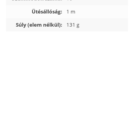
Ütésállóság:
1 m
Súly (elem nélkül):
131 g