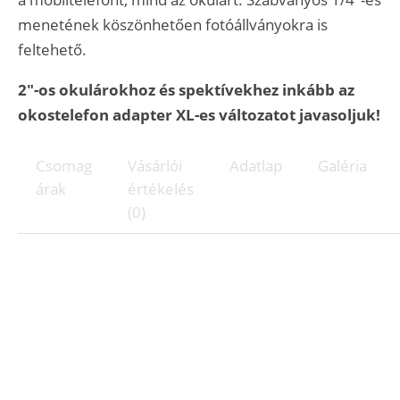
menetének köszönhetően fotóállványokra is
feltehető.
2"-os okulárokhoz és spektívekhez inkább az
okostelefon adapter
XL-es változatot javasoljuk!
Csomag
Vásárlói
Adatlap
Galéria
árak
értékelés
(0)