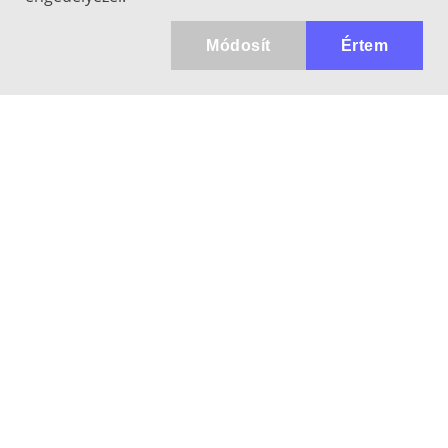
Módosít
Értem
Kapcsolat
info@keresotavcso.hu
+36 20/516-44-58
Hétfő - Péntek: 9:30-17:00