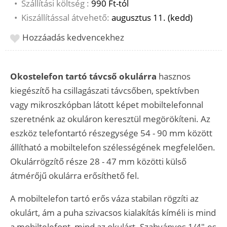
•
Szállítási költség :
990 Ft-tól
•
Kiszállítással átvehető:
augusztus 11. (kedd)
Hozzáadás kedvencekhez
Okostelefon tartó távcső okulárra
hasznos
kiegészítő ha csillagászati távcsőben, spektívben
vagy mikroszkópban látott képet mobiltelefonnal
szeretnénk az okuláron keresztül megörökíteni. Az
eszköz telefontartó részegysége 54 - 90 mm között
állítható a mobiltelefon szélességének megfelelően.
Okulárrögzítő része 28 - 47 mm közötti külső
átmérőjű okulárra erősíthető fel.
A mobiltelefon tartó erős váza stabilan rögzíti az
okulárt, ám a puha szivacsos kialakítás kíméli is mind
a mobiltelefont, mind az okulárt. Szabványos 1/4"-es