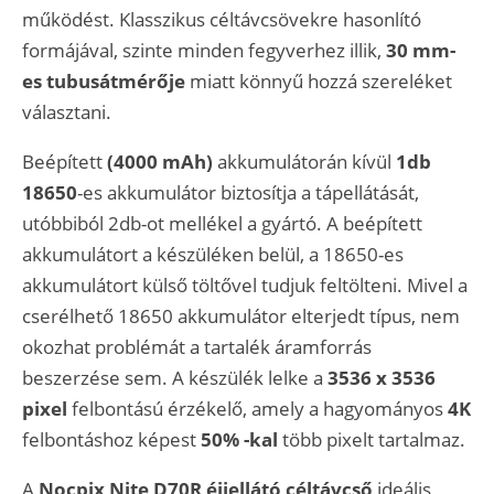
működést. Klasszikus céltávcsövekre hasonlító
formájával, szinte minden fegyverhez illik,
30 mm-
es tubusátmérője
miatt könnyű hozzá szereléket
választani.
Beépített
(4000 mAh)
akkumulátorán kívül
1db
18650
-es akkumulátor biztosítja a tápellátását,
utóbbiból 2db-ot mellékel a gyártó. A beépített
akkumulátort a készüléken belül, a 18650-es
akkumulátort külső töltővel tudjuk feltölteni. Mivel a
cserélhető 18650 akkumulátor elterjedt típus, nem
okozhat problémát a tartalék áramforrás
beszerzése sem. A készülék lelke a
3536 x 3536
pixel
felbontású érzékelő, amely a hagyományos
4K
felbontáshoz képest
50% -kal
több pixelt tartalmaz.
A
Nocpix Nite D70R éjjellátó céltávcső
ideális