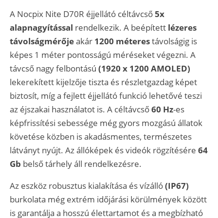
A Nocpix Nite D70R éjjellátó céltávcső
5x
alapnagyítással
rendelkezik. A beépített
lézeres
távolságmérője
akár
1200 méteres
távolságig is
képes 1 méter pontosságú méréseket végezni. A
távcső nagy felbontású
(1920 x 1200 AMOLED)
lekerekített kijelzője tiszta és részletgazdag képet
biztosít, míg a fejlett éjjellátó funkció lehetővé teszi
az éjszakai használatot is. A céltávcső
60 Hz
-es
képfrissítési sebessége még gyors mozgású állatok
követése közben is akadásmentes, természetes
látványt nyújt. Az állóképek és videók rögzítésére
64
Gb
belső tárhely áll rendelkezésre.
Az eszköz robusztus kialakítása és vízálló
(IP67)
burkolata még extrém időjárási körülmények között
is garantálja a hosszú élettartamot és a megbízható