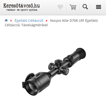
Éjjellátó Céltávcső
Nocpix Nite D70R LRF Éjjellátó
Céltávcső, Távolságmérővel