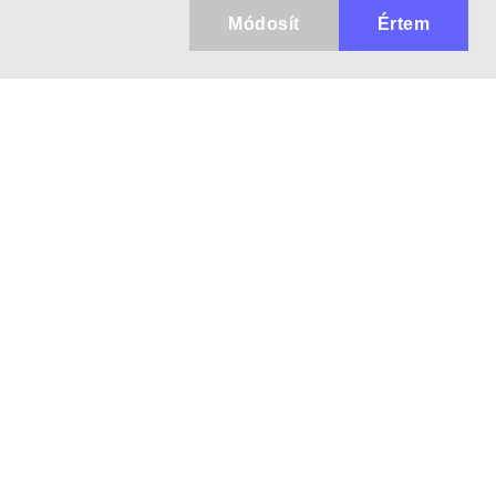
Módosít
Értem
Kapcsolat
info@keresotavcso.hu
+36 20/516-44-58
Hétfő - Péntek: 9:30-17:00
Termékek