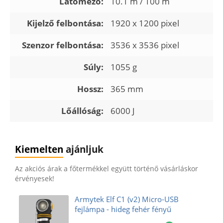
Látómező:
10.1 m / 100 m
Kijelző felbontása:
1920 x 1200 pixel
Szenzor felbontása:
3536 x 3536 pixel
Súly:
1055 g
Hossz:
365 mm
Lőállóság:
6000 J
Kiemelten
ajánljuk
Az akciós árak a főtermékkel együtt történő vásárláskor
érvényesek!
Armytek Elf C1 (v2) Micro-USB
fejlámpa - hideg fehér fényű