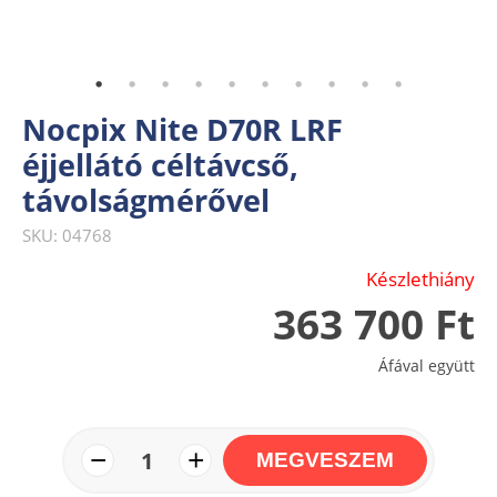
Nocpix Nite D70R LRF
éjjellátó céltávcső,
távolságmérővel
SKU: 04768
Készlethiány
363 700 Ft
Áfával együtt
−
+
1
MEGVESZEM