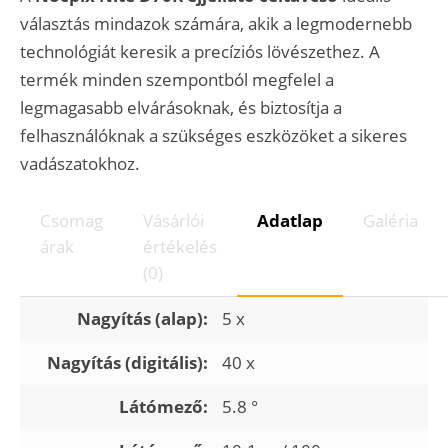
választás mindazok számára, akik a legmodernebb
technológiát keresik a precíziós lövészethez. A
termék minden szempontból megfelel a
legmagasabb elvárásoknak, és biztosítja a
felhasználóknak a szükséges eszközöket a sikeres
vadászatokhoz.
Csomag
Vásárlói
Adatlap
Galéria
árak
értékelés
(0)
Nagyítás (alap):
5 x
Nagyítás (digitális):
40 x
Látómező:
5.8 °