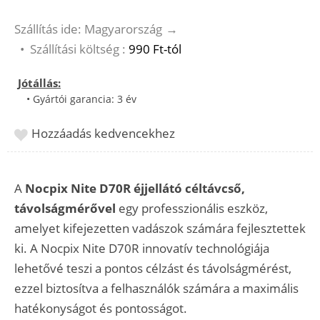
Szállítás ide: Magyarország
→
•
Szállítási költség :
990 Ft-tól
Jótállás:
• Gyártói garancia: 3 év
Hozzáadás kedvencekhez
A
Nocpix Nite D70R éjjellátó céltávcső,
távolságmérővel
egy professzionális eszköz,
amelyet kifejezetten vadászok számára fejlesztettek
ki. A Nocpix Nite D70R innovatív technológiája
lehetővé teszi a pontos célzást és távolságmérést,
ezzel biztosítva a felhasználók számára a maximális
hatékonyságot és pontosságot.