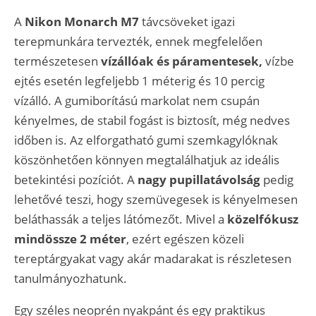
A
Nikon Monarch M7
távcsöveket igazi
terepmunkára tervezték, ennek megfelelően
természetesen
vízállóak és páramentesek,
vízbe
ejtés esetén legfeljebb 1 méterig és 10 percig
vízálló. A gumiborítású markolat nem csupán
kényelmes, de stabil fogást is biztosít, még nedves
időben is. Az elforgatható gumi szemkagylóknak
köszönhetően könnyen megtalálhatjuk az ideális
betekintési pozíciót. A
nagy pupillatávolság
pedig
lehetővé teszi, hogy szemüvegesek is kényelmesen
beláthassák a teljes látómezőt. Mivel a
közelfókusz
mindössze 2 méter
, ezért egészen közeli
tereptárgyakat vagy akár madarakat is részletesen
tanulmányozhatunk.
Egy széles neoprén nyakpánt és egy praktikus