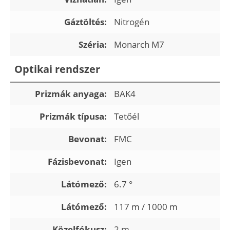
Gáztöltés:
Nitrogén
Széria:
Monarch M7
Optikai rendszer
Prizmák anyaga:
BAK4
Prizmák típusa:
Tetőél
Bevonat:
FMC
Fázisbevonat:
Igen
Látómező:
6.7 °
Látómező:
117 m / 1000 m
Közelfókusz:
2 m