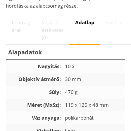
hordtáska az alapcsomag része.
Csomag
Vásárlói
Adatlap
Galéria
árak
értékelés
(0)
Alapadatok
Nagyítás:
10 x
Objektív átmérő:
30 mm
Súly:
470 g
Méret (MxSz):
119 x 125 x 48 mm
Váz anyaga:
polikarbonát
Vízhatlan:
Igen