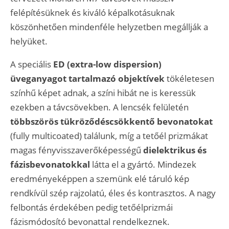
felépítésüknek és kiváló képalkotásuknak
köszönhetően mindenféle helyzetben megállják a
helyüket.
A speciális
ED (extra-low dispersion)
üveganyagot tartalmazó objektívek
tökéletesen
színhű képet adnak, a színi hibát ne is keressük
ezekben a távcsövekben. A lencsék felületén
többszörös tükröződéscsökkentő bevonatokat
(fully multicoated) találunk, míg a tetőél prizmákat
magas fényvisszaverőképességű
dielektrikus és
fázisbevonatokkal
látta el a gyártó. Mindezek
eredményeképpen a szemünk elé táruló kép
rendkívül szép rajzolatú, éles és kontrasztos. A nagy
felbontás érdekében pedig tetőélprizmái
fázismódosító bevonattal rendelkeznek.