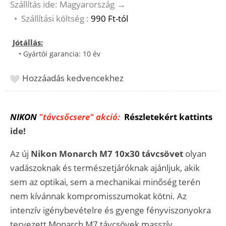
Szállítás ide: Magyarország
→
•
Szállítási költség :
990 Ft-tól
Jótállás:
• Gyártói garancia: 10 év
Hozzáadás kedvencekhez
NIKON
"távcsőcsere" akció:
Részletekért kattints
ide!
Az új
Nikon Monarch M7 10x30 távcsövet
olyan
vadászoknak és természetjáróknak ajánljuk, akik
sem az optikai, sem a mechanikai minőség terén
nem kívánnak kompromisszumokat kötni. Az
intenzív igénybevételre és gyenge fényviszonyokra
tervezett Monarch M7 távcsövek masszív